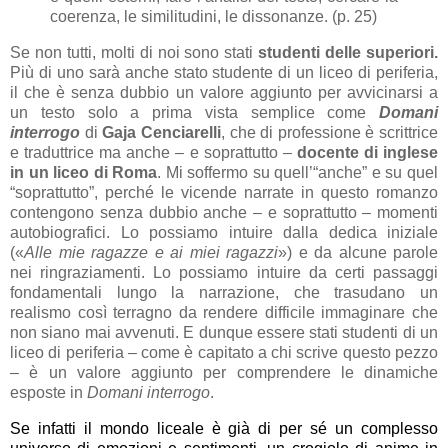
coerenza, le similitudini, le dissonanze. (p. 25)
Se non tutti, molti di noi sono stati
studenti delle superiori.
Più di uno sarà anche stato studente di un liceo di periferia,
il che è senza dubbio un valore aggiunto per avvicinarsi a
un testo solo a prima vista semplice come
Domani
interrogo
di
Gaja Cenciarelli
, che di professione è scrittrice
e traduttrice ma anche – e soprattutto –
docente di inglese
in un liceo di Roma
. Mi soffermo su quell’“anche” e su quel
“soprattutto”, perché le vicende narrate in questo romanzo
contengono senza dubbio anche – e soprattutto – momenti
autobiografici. Lo possiamo intuire dalla dedica iniziale
(«
Alle mie ragazze e ai miei ragazzi
») e da alcune parole
nei ringraziamenti. Lo possiamo intuire da certi passaggi
fondamentali lungo la narrazione, che trasudano un
realismo così terragno da rendere difficile immaginare che
non siano mai avvenuti. E dunque essere stati studenti di un
liceo di periferia – come è capitato a chi scrive questo pezzo
– è un valore aggiunto per comprendere le dinamiche
esposte in
Domani interrogo
.
Se infatti il mondo liceale è già di per sé un complesso