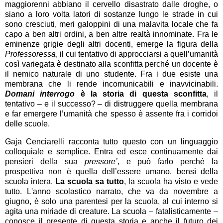
maggiorenni abbiano il cervello disastrato dalle droghe, o
siano a loro volta latori di sostanze lungo le strade in cui
sono cresciuti, meri galoppini di una malavita locale che fa
capo a ben altri ordini, a ben altre realtà innominate. Fra le
eminenze grigie degli altri docenti, emerge la figura della
Professoressa
, il cui tentativo di approcciarsi a quell’umanità
così variegata è destinato alla sconfitta perché un docente è
il nemico naturale di uno studente. Fra i due esiste una
membrana che li rende incomunicabili e inavvicinabili.
Domani interrogo
è la storia di questa sconfitta
, il
tentativo – e il successo? – di distruggere quella membrana
e far emergere l’umanità che spesso è assente fra i corridoi
delle scuole.
Gaja Cenciarelli racconta tutto questo con un linguaggio
colloquiale e semplice. Entra ed esce continuamente dai
pensieri della sua
pressore’
, e può farlo perché la
prospettiva non è quella dell’essere umano, bensì della
scuola intera.
La scuola sa tutto
, la scuola ha visto e vede
tutto. L'anno scolastico narrato, che va da novembre a
giugno, è solo una parentesi per la scuola, al cui interno si
agita una miriade di creature. La scuola – fatalisticamente –
conosce il presente di questa storia e anche il futuro dei