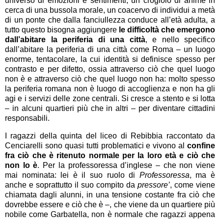
universo di emozioni e sentimenti, un crogiolo di anime in
cerca di una bussola morale, un coacervo di individui a metà
di un ponte che dalla fanciullezza conduce all’età adulta, a
tutto questo bisogna aggiungere
le difficoltà che emergono
dall’abitare la periferia di una città
, e nello specifico
dall’abitare la periferia di una città come Roma – un luogo
enorme, tentacolare, la cui identità si definisce spesso per
contrasto e per difetto, ossia attraverso ciò che quel luogo
non è e attraverso ciò che quel luogo non ha: molto spesso
la periferia romana non è luogo di accoglienza e non ha gli
agi e i servizi delle zone centrali. Si cresce a stento e si lotta
– in alcuni quartieri più che in altri – per diventare cittadini
responsabili.
I ragazzi della quinta del liceo di Rebibbia raccontato da
Cenciarelli sono quasi tutti problematici e vivono al
confine
fra ciò che è ritenuto normale per la loro età e ciò che
non lo è
. Per la professoressa d’inglese – che non viene
mai nominata: lei è il suo ruolo di
Professoressa
, ma è
anche e soprattutto il suo compito da
pressore’
, come viene
chiamata dagli alunni, in una tensione costante fra ciò che
dovrebbe essere e ciò che è –, che viene da un quartiere più
nobile come Garbatella, non è normale che ragazzi appena