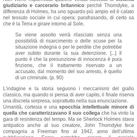
giudiziario e carcerario britannico
perché Thorndyke, a
differenza di Holmes, ha uno sguardo più ampio ed è calato
nel tessuto sociale in cui opera: parafrasando, di certo sa
che è la Terra e girare intorno al Sole.
Se viene assolto verrà rilasciato senza una
possibilità di risarcimento o delle scuse per la
situazione indegna o per le perdite che potrebbe
aver subito durante la sua detenzione. [...] Il
punto è che la presunzione di innocenza è pura
finzione, che il trattamento riservato a un
accusato, dal momento del suo arresto, è quello
di un criminale. (p. 90)
L'indagine e la storia seguono i meccanismi del giallo
classico, ma quando si pensa di aver capito, il finale riserva
una discreta sorpresa, soprattutto nella sua enunciazione.
Umanità, cortesia e una
spocchia intellettuale minore di
quella che caratterizzavano il suo collega
che ha vinto la
gara di resistenza del tempo. Ma se Sherlock Holmes stava
antipatico anche al suo creatore, John Thorndyke fece
compagnia a Freeman fino al 1942, anno dell'ultima