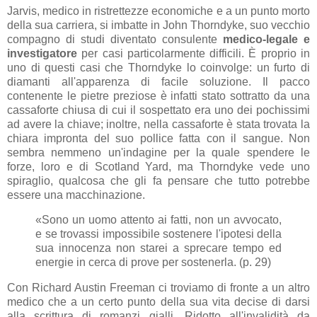
Jarvis, medico in ristrettezze economiche e a un punto morto
della sua carriera, si imbatte in John Thorndyke, suo vecchio
compagno di studi diventato consulente
medico-legale e
investigatore
per casi particolarmente difficili. È proprio in
uno di questi casi che Thorndyke lo coinvolge: un furto di
diamanti all'apparenza di facile soluzione. Il pacco
contenente le pietre preziose è infatti stato sottratto da una
cassaforte chiusa di cui il sospettato era uno dei pochissimi
ad avere la chiave; inoltre, nella cassaforte è stata trovata la
chiara impronta del suo pollice fatta con il sangue. Non
sembra nemmeno un'indagine per la quale spendere le
forze, loro e di Scotland Yard, ma Thorndyke vede uno
spiraglio, qualcosa che gli fa pensare che tutto potrebbe
essere una macchinazione.
«Sono un uomo attento ai fatti, non un avvocato,
e se trovassi impossibile sostenere l'ipotesi della
sua innocenza non starei a sprecare tempo ed
energie in cerca di prove per sostenerla. (p. 29)
Con Richard Austin Freeman ci troviamo di fronte a un altro
medico che a un certo punto della sua vita decise di darsi
alla scrittura di romanzi gialli. Ridotto all'invalidità da