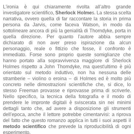
L'ironia è qui chiaramente rivolta all'altro grande
investigatore scientifico,
Sherlock Holme
s. La stessa scelta
narrativa, ovvero quella di far raccontare la storia in prima
persona da Jarvis, come faceva Watson, in modo da
sottolineare ancora di più la genialità di Thorndyke, porta in
quella direzione. Per quanto l'autore abbia sempre
dichiarato di non aver preso ispirazione da alcun
personaggio, reale o fittizio che fosse, il confronto è
immediato. Forse sono proprio queste somiglianze che
hanno portato alla sopravvivenza maggiore di Sherlock
Holmes rispetto a John Thorndyke, ma quest'ultimo è più
orientato sul metodo induttivo, non ha nessuna delle
stramberie – violino o eroina – di Holmes ed è molto più
concreto nelle dimostrazioni scientifiche che, si dice, lo
stesso Freeman provasse e riprovasse prima di scriverle.
Nello specifico, la tecnica della fotografia e il modo di
prendere le impronte digitali è sviscerata sin nei minimi
dettagli tanto che, ad avere a disposizione gli strumenti
dell'epoca, anche il lettore potrebbe cimentarvisi: a riprova
del fatto che questo romanzo applica in tutti i suoi aspetti il
metodo scientifico
che prevede la riproducibilità di ogni
esperimento.