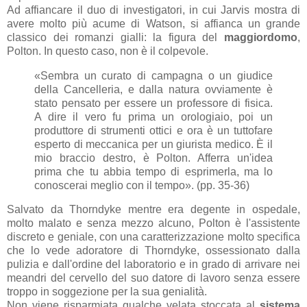
Ad affiancare il duo di investigatori, in cui Jarvis mostra di
avere molto più acume di Watson, si affianca un grande
classico dei romanzi gialli: la figura del
maggiordomo
,
Polton. In questo caso, non è il colpevole.
«Sembra un curato di campagna o un giudice
della Cancelleria, e dalla natura ovviamente è
stato pensato per essere un professore di fisica.
A dire il vero fu prima un orologiaio, poi un
produttore di strumenti ottici e ora è un tuttofare
esperto di meccanica per un giurista medico. È il
mio braccio destro, è Polton. Afferra un'idea
prima che tu abbia tempo di esprimerla, ma lo
conoscerai meglio con il tempo». (pp. 35-36)
Salvato da Thorndyke mentre era degente in ospedale,
molto malato e senza mezzo alcuno, Polton è l'assistente
discreto e geniale, con una caratterizzazione molto specifica
che lo vede adoratore di Thorndyke, ossessionato dalla
pulizia e dall'ordine del laboratorio e in grado di arrivare nei
meandri del cervello del suo datore di lavoro senza essere
troppo in soggezione per la sua genialità.
Non viene risparmiata qualche velata stoccata al
sistema