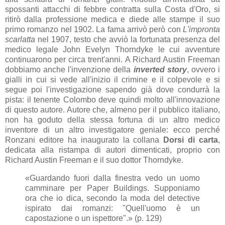
spossanti attacchi di febbre contratta sulla Costa d'Oro, si
ritirò dalla professione medica e diede alle stampe il suo
primo romanzo nel 1902. La fama arrivò però con
L'impronta
scarlatta
nel 1907, testo che avviò la fortunata presenza del
medico legale John Evelyn Thorndyke le cui avventure
continuarono per circa trent'anni. A Richard Austin Freeman
dobbiamo anche l'invenzione della
inverted story
, ovvero i
gialli in cui si vede all'inizio il crimine e il colpevole e si
segue poi l'investigazione sapendo già dove condurrà la
pista: il tenente Colombo deve quindi molto all'innovazione
di questo autore. Autore che, almeno per il pubblico italiano,
non ha goduto della stessa fortuna di un altro medico
inventore di un altro investigatore geniale: ecco perché
Ronzani editore ha inaugurato la collana
Dorsi di carta
,
dedicata alla ristampa di autori dimenticati, proprio con
Richard Austin Freeman e il suo dottor Thorndyke.
«Guardando fuori dalla finestra vedo un uomo
camminare per Paper Buildings. Supponiamo
ora che io dica, secondo la moda del detective
ispirato dai romanzi: "Quell'uomo è un
capostazione o un ispettore".» (p. 129)