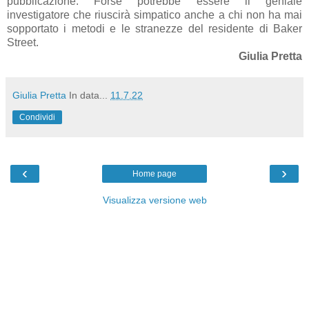
pubblicazione. Forse potrebbe essere il geniale
investigatore che riuscirà simpatico anche a chi non ha mai
sopportato i metodi e le stranezze del residente di Baker
Street.
Giulia Pretta
Giulia Pretta
In data...
11.7.22
Condividi
‹
›
Home page
Visualizza versione web