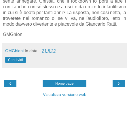
sente annegare. Chissà, che il lockdown lo porti a fare i
conti anche con sé stesso e a uscire da un certo infantilismo
in cui si è beato per tanti anni? La risposta, non così netta, la
troverete nel romanzo o, se vi va, nell'audiolibro, letto in
modo davvero divertente e piacevole da Giancarlo Ratti.
GMGhioni
GMGhioni
In data...
21.8.22
Condividi
‹
›
Home page
Visualizza versione web