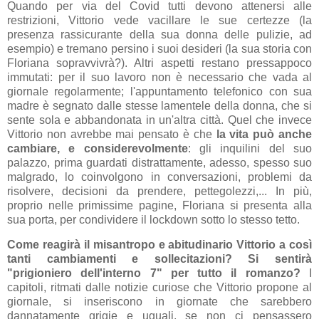
Quando per via del Covid tutti devono attenersi alle
restrizioni, Vittorio vede vacillare le sue certezze (la
presenza rassicurante della sua donna delle pulizie, ad
esempio) e tremano persino i suoi desideri (la sua storia con
Floriana sopravvivrà?). Altri aspetti restano pressappoco
immutati: per il suo lavoro non è necessario che vada al
giornale regolarmente; l'appuntamento telefonico con sua
madre è segnato dalle stesse lamentele della donna, che si
sente sola e abbandonata in un'altra città. Quel che invece
Vittorio non avrebbe mai pensato è che
la vita può anche
cambiare, e considerevolmente
: gli inquilini del suo
palazzo, prima guardati distrattamente, adesso, spesso suo
malgrado, lo coinvolgono in conversazioni, problemi da
risolvere, decisioni da prendere, pettegolezzi,... In più,
proprio nelle primissime pagine, Floriana si presenta alla
sua porta, per condividere il lockdown sotto lo stesso tetto.
Come reagirà il misantropo e abitudinario Vittorio a così
tanti cambiamenti e sollecitazioni? Si sentirà
"prigioniero dell'interno 7" per tutto il romanzo?
I
capitoli, ritmati dalle notizie curiose che Vittorio propone al
giornale, si inseriscono in giornate che sarebbero
dannatamente grigie e uguali, se non ci pensassero