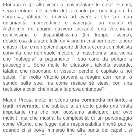
Floriana e gli altri vicini a movimentare le cose. E così,
senza entrare nel merito del racconto per non togliere la
sorpresa, Vittorio si troverà ad avere a che fare con
un'umanità imprevedibile e variegata: un malato di
Alzheimer (in pagine davvero toccanti); una veterinaria
gentilissima e disponibilissima (fin troppo -issima),
desiderosa di aiutare tutti; un vicino in crisi per dover tenere
chiuso il bar e non poter disporre di denaro; una complottista
convinta, che non vuole mettere la mascherina; una vicina
che "noleggia" a pagamento il suo cane da portare a
passeggio;... Sono molte le situazioni, talvolta assurde,
talaltra che risuonano di vissuto, perché è capitato a noi
stessi. Per molto Vittorio proverà a reagire con ironia, o
stando sulle sue, ma come restare sé stessi con una
reclusione così, che mette alla prova chiunque?
Marco Presta mette in scena
una commedia brillante, a
tratti irriverente
, che subisce a un certo punto una virata
importante (ma che non possiamo anticipare, per ovvi
motivi), ma che mostra la complessità di un personaggio
come Vittorio, che fugge dalle responsabilità finché può e,
quando ci si trova immerso fino alla punta dei capelli, si