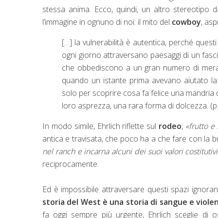
stessa anima. Ecco, quindi, un altro stereotipo d
l’immagine in ognuno di noi: il mito del
cowboy
, asp
[…] la vulnerabilità è autentica, perché ques
ogni giorno attraversano paesaggi di un fasc
che obbediscono a un gran numero di meravig
quando un istante prima avevano aiutato la
solo per scoprire cosa fa felice una mandria di 
loro asprezza, una rara forma di dolcezza. (p
In modo simile, Ehrlich riflette sul
rodeo
,
«frutto e
antica e travisata, che poco ha a che fare con la b
nel ranch e incarna alcuni dei suoi valori costitutivi
reciprocamente.
Ed è impossibile attraversare questi spazi ignoran
storia del West è una storia di sangue e viole
fa oggi sempre più urgente, Ehrlich sceglie di o