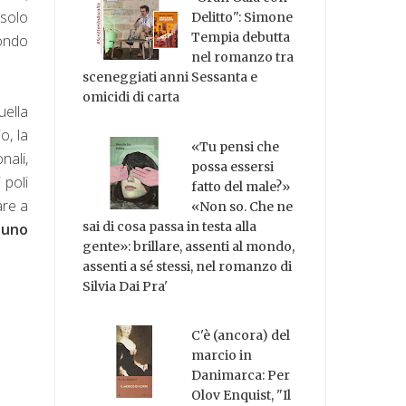
solo
Delitto": Simone
Tempia debutta
fondo
nel romanzo tra
sceneggiati anni Sessanta e
omicidi di carta
uella
o, la
«Tu pensi che
nali,
possa essersi
 poli
fatto del male?»
are a
«Non so. Che ne
sai di cosa passa in testa alla
uno
gente»: brillare, assenti al mondo,
assenti a sé stessi, nel romanzo di
Silvia Dai Pra'
C'è (ancora) del
marcio in
Danimarca: Per
Olov Enquist, "Il