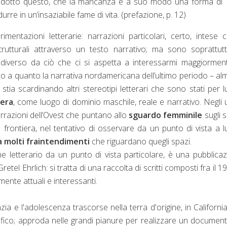
o dedotto questo, che la mancanza è a suo modo una forma di
re in un’insaziabile fame di vita. (prefazione, p. 12)
imentazioni letterarie: narrazioni particolari, certo, intese
strutturali attraverso un testo narrativo; ma sono soprattut
diverso da ciò che ci si aspetta a interessarmi maggiormen
 a quanto la narrativa nordamericana dell’ultimo periodo – a
stia scardinando altri stereotipi letterari che sono stati per 
iera
, come luogo di dominio maschile, reale e narrativo. Negli u
arrazioni dell’Ovest che puntano allo
sguardo femminile
sugli s
lla frontiera, nel tentativo di osservare da un punto di vista a 
a molti fraintendimenti
che riguardano quegli spazi.
e letterario da un punto di vista particolare, è una pubblica
 Gretel Ehrlich: si tratta di una raccolta di scritti composti fra il 1
ente attuali e interessanti.
zia e l'adolescenza trascorse nella terra d'origine, in California
afico; approda nelle grandi pianure per realizzare un document