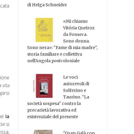
di Helga Schneider
icata
«Mi chiamo
Vitória Queiroz
da Fonseca.
Sono donna.
Sono nera»: "Fame di mia madre",
storia familiare e collettiva
nell'Angola postcoloniale
zione
Le voci
autorevoli di
a vita
Solferino e
pirsi
Taurino. “La
società sospesa” contro la
precarietà lavorativa ed
ché
la
esistenziale del presente
ivi si
essa,
"Gran Galà con