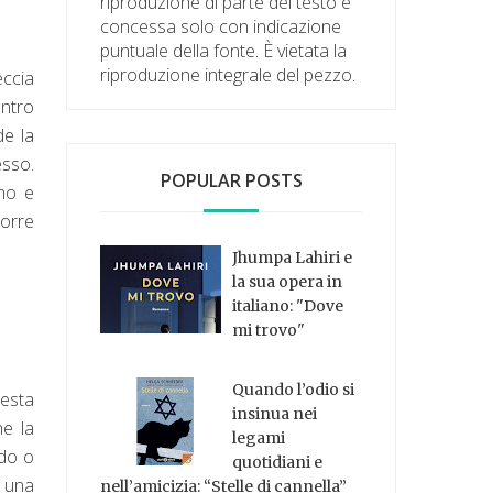
riproduzione di parte del testo è
concessa solo con indicazione
puntuale della fonte. È vietata la
riproduzione integrale del pezzo.
eccia
entro
de la
esso.
POPULAR POSTS
imo e
porre
Jhumpa Lahiri e
la sua opera in
italiano: "Dove
mi trovo"
Quando l’odio si
esta
insinua nei
he la
legami
ndo o
quotidiani e
i una
nell’amicizia: “Stelle di cannella”