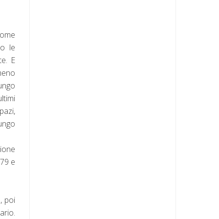
 come
to le
te. E
lmeno
lungo
ltimi
pazi,
lungo
zione
979 e
, poi
ario.