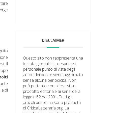
stare
merge
DISCLAIMER
guito
zione
Questo sito non rappresenta una
testata giornalistica, esprime il
t, il
personale punto di vista degli
dopo
autori dei post e viene aggiornato
olti
senza alcuna periodicità. Non
tante
può pertanto considerarsi un
 e di
prodotto editoriale ai sensi della
legge n.62 del 2001. Tutti gli
articoli pubblicati sono proprietà
di CriticaLetteraria.org. La