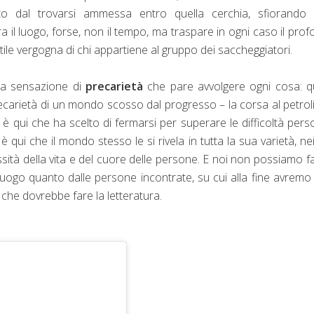
to dal trovarsi ammessa entro quella cerchia, sfiorando 
 il luogo, forse, non il tempo, ma traspare in ogni caso il pro
ttile vergogna di chi appartiene al gruppo dei saccheggiatori.
 la sensazione di
precarietà
che pare avvolgere ogni cosa: q
 precarietà di un mondo scosso dal progresso – la corsa al petroli
; è qui che ha scelto di fermarsi per superare le difficoltà perso
qui che il mondo stesso le si rivela in tutta la sua varietà, nei
sità della vita e del cuore delle persone. E noi non possiamo f
 luogo quanto dalle persone incontrate, su cui alla fine avremo
 che dovrebbe fare la letteratura.