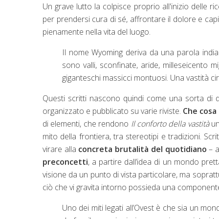
Un grave lutto la colpisce proprio all'inizio delle r
per prendersi cura di sé, affrontare il dolore e capi
pienamente nella vita del luogo.
Il nome Wyoming deriva da una parola indiana
sono valli, sconfinate, aride, milleseicento m
giganteschi massicci montuosi. Una vastità circ
Questi scritti nascono quindi come una sorta di dia
organizzato e pubblicato su varie riviste.
Che cosa 
di elementi, che rendono
Il conforto della vastità
uno
mito della frontiera, tra stereotipi e tradizioni. Sc
virare alla
concreta brutalità del quotidiano
– a
preconcetti
, a partire dall’idea di un mondo pre
visione da un punto di vista particolare, ma soprat
ciò che vi gravita intorno possieda una componente
Uno dei miti legati all’Ovest è che sia un m