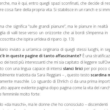
icerche, ma è qui, entro quegli spazi sconfinati, che decide di re
re cosa fare della propria vita. Si stabilisce in un ranch e si im
 che significa “sulle grandi pianure”, ma le pianure in realtà
iglia di valli tese verso un orizzonte che ai bordi s’impenna in
oscritta che ispira un’idea di riparo. (p. 13)
rio inviato a un’amica originaria di quegli stessi luoghi, in se
c’è in queste pagine di tanto affascinante?
È una stratifica
 dei testi più interessanti che mi sia capitato di leggere sull’Oves
ritto con una lingua capace di intensi
slanci lirici
per poi poco 
bilmente tradotta da Sara Reggiani – , questo testo
scardina m
ttamente maschile. Lo sguardo di Ehrlich ci da una prima impor
tutto appare evidente pagina dopo pagina come la vita del ranch
 femminile molto forte:
ondo «da maschi», ma le donne che ho conosciuto – discendenti