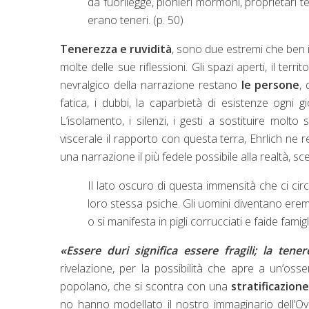
da fuorilegge, pionieri mormoni, proprietari t
erano teneri. (p. 50)
Tenerezza e ruvidità
, sono due estremi che ben id
molte delle sue riflessioni. Gli spazi aperti, il terr
nevralgico della narrazione restano
le persone
,
fatica, i dubbi, la caparbietà di esistenze ogni g
L’isolamento, i silenzi, i gesti a sostituire molt
viscerale il rapporto con questa terra, Ehrlich ne 
una narrazione il più fedele possibile alla realtà, 
Il lato oscuro di questa immensità che ci ci
loro stessa psiche. Gli uomini diventano eremi
o si manifesta in pigli corrucciati e faide famiglia
«Essere duri significa essere fragili; la tene
rivelazione, per la possibilità che apre a un’os
popolano, che si scontra con una
stratificazion
no hanno modellato il nostro immaginario dell’Ove