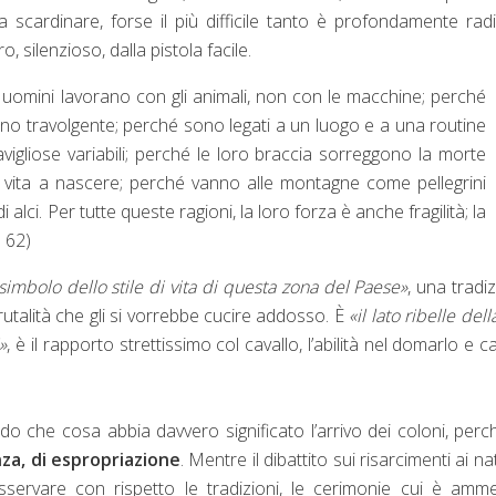
a scardinare, forse il più difficile tanto è profondamente rad
ro, silenzioso, dalla pistola facile.
ti uomini lavorano con gli animali, non con le macchine; perché
ino travolgente; perché sono legati a un luogo e a una routine
liose variabili; perché le loro braccia sorreggono la morte
 vita a nascere; perché vanno alle montagne come pellegrini
alci. Per tutte queste ragioni, la loro forza è anche fragilità; la
. 62)
 simbolo dello stile di vita di questa zona del Paese»
, una tradi
rutalità che gli si vorrebbe cucire addosso. È
«il lato ribelle dell
»
, è il rapporto strettissimo col cavallo, l’abilità nel domarlo e ca
do che cosa abbia davvero significato l’arrivo dei coloni, per
nza, di espropriazione
. Mentre il dibattito sui risarcimenti ai nat
sservare con rispetto le tradizioni, le cerimonie cui è amm