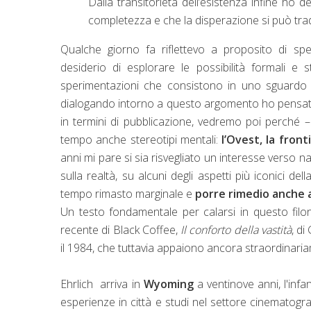
Dalla transitorietà dell’esistenza infine h
completezza e che la disperazione si può tradur
Qualche giorno fa riflettevo a proposito di sper
desiderio di esplorare le possibilità formali e 
sperimentazioni che consistono in uno sguardo 
dialogando intorno a questo argomento ho pensato
in termini di pubblicazione, vedremo poi perché – 
tempo anche stereotipi mentali:
l’Ovest, la front
anni mi pare si sia risvegliato un interesse verso n
sulla realtà, su alcuni degli aspetti più iconici de
tempo rimasto marginale e
porre rimedio anche 
Un testo fondamentale per calarsi in questo filon
recente di Black Coffee,
Il conforto della vastità
, di
il 1984, che tuttavia appaiono ancora straordinariam
Ehrlich arriva in
Wyoming
a ventinove anni, l'infan
esperienze in città e studi nel settore cinematogr