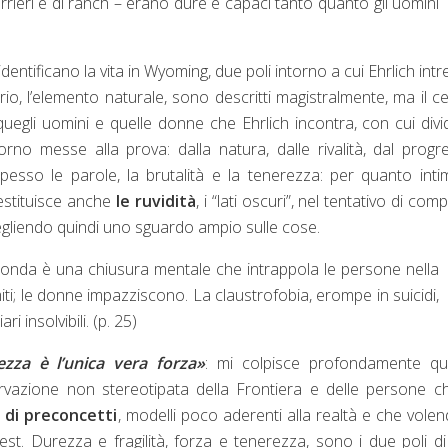
errieri e di ranch – erano dure e capaci tanto quanto gli uomini
entificano la vita in Wyoming, due poli intorno a cui Ehrlich intr
itorio, l’elemento naturale, sono descritti magistralmente, ma il c
 quegli uomini e quelle donne che Ehrlich incontra, con cui divi
iorno messe alla prova: dalla natura, dalle rivalità, dal progr
o spesso le parole, la brutalità e la tenerezza: per quanto int
restituisce anche
le ruvidità
, i “lati oscuri”, nel tentativo di com
scegliendo quindi uno sguardo ampio sulle cose.
rconda è una chiusura mentale che intrappola le persone nella
ti; le donne impazziscono. La claustrofobia, erompe in suicidi,
ri insolvibili. (p. 25)
rezza è l’unica vera forza»
: mi colpisce profondamente qu
servazione non stereotipata della Frontiera e delle persone c
e di preconcetti
, modelli poco aderenti alla realtà e che vole
st. Durezza e fragilità, forza e tenerezza, sono i due poli d