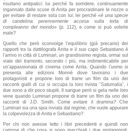
risultano antipatici: lui perché fa sorridere, continuamente
ingannato dalle scuse di Anita per procrastinare le nozze o
per evitare di restare sola con lui; lei perché «
è una specie
di candelina perennemente accesa sulla torta di
compleanno del mondo
» (p. 112), e come si può volerle
male?
Quello che però sconvolge l'equilibrio (già precario) dei
rapporti tra la dattilografa Anita e il suo capo Sebastiano è
l'arrivo in città di Luminari, un grandissimo regista, ormai sul
viale del tramonto, secondo i più, ma indimenticabile per
un'appassionata di cinema come Anita. Quando l'uomo si
presenta alle edizioni Monné dove lavorano i due
protagonisti e propone loro di trarre un film da uno dei
racconti gialli di cui si occupa la loro rivista "Saturnalia", i
due sono a dir poco stupiti. Il sangue però si gela nelle loro
vene quando Luminari propone di trarre un film da uno dei
racconti di J.D. Smith. Come evitare il dramma? Che
Luminari sia una spia inviata dal regime, che vuole appurare
la colpevolezza di Anita e Sebastiano?
Per chi non avesse letto i libri precedenti e quindi non
capisse di che cosa si sono macchiati i due protagonisti,