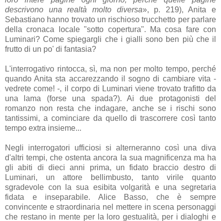
descrivono una realtà molto diversa
», p. 219), Anita e
Sebastiano hanno trovato un rischioso trucchetto per parlare
della cronaca locale "sotto copertura". Ma cosa fare con
Luminari? Come spiegargli che i gialli sono ben più che il
frutto di un po' di fantasia?
L'interrogativo rintocca, sì, ma non per molto tempo, perché
quando Anita sta accarezzando il sogno di cambiare vita -
vedrete come! -, il corpo di Luminari viene trovato trafitto da
una lama (forse una spada?). Ai due protagonisti del
romanzo non resta che indagare, anche se i rischi sono
tantissimi, a cominciare da quello di trascorrere così tanto
tempo extra insieme...
Negli interrogatori ufficiosi si alterneranno così una diva
d'altri tempi, che ostenta ancora la sua magnificenza ma ha
gli abiti di dieci anni prima, un fidato braccio destro di
Luminari, un attore bellimbusto, tanto virile quanto
sgradevole con la sua esibita volgarità e una segretaria
fidata e inseparabile. Alice Basso, che è sempre
convincente e straordinaria nel mettere in scena personaggi
che restano in mente per la loro gestualità, per i dialoghi e