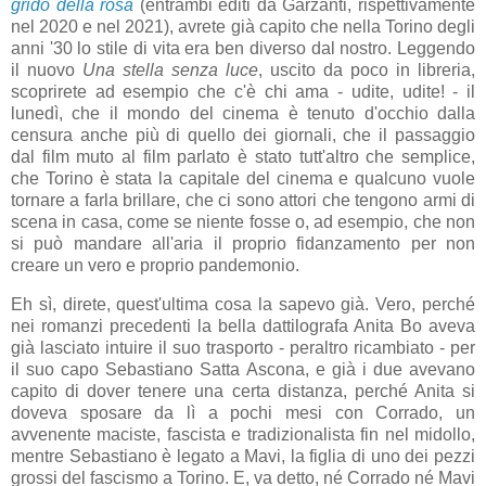
grido della rosa
(entrambi editi da Garzanti, rispettivamente
nel 2020 e nel 2021), avrete già capito che nella Torino degli
anni '30 lo stile di vita era ben diverso dal nostro. Leggendo
il nuovo
Una stella senza luce
, uscito da poco in libreria,
scoprirete ad esempio che c'è chi ama - udite, udite! - il
lunedì, che il mondo del cinema è tenuto d'occhio dalla
censura anche più di quello dei giornali, che il passaggio
dal film muto al film parlato è stato tutt'altro che semplice,
che Torino è stata la capitale del cinema e qualcuno vuole
tornare a farla brillare, che ci sono attori che tengono armi di
scena in casa, come se niente fosse o, ad esempio, che non
si può mandare all'aria il proprio fidanzamento per non
creare un vero e proprio pandemonio.
Eh sì, direte, quest'ultima cosa la sapevo già. Vero, perché
nei romanzi precedenti la bella dattilografa Anita Bo aveva
già lasciato intuire il suo trasporto - peraltro ricambiato - per
il suo capo Sebastiano Satta Ascona, e già i due avevano
capito di dover tenere una certa distanza, perché Anita si
doveva sposare da lì a pochi mesi con Corrado, un
avvenente maciste, fascista e tradizionalista fin nel midollo,
mentre Sebastiano è legato a Mavi, la figlia di uno dei pezzi
grossi del fascismo a Torino. E, va detto, né Corrado né Mavi