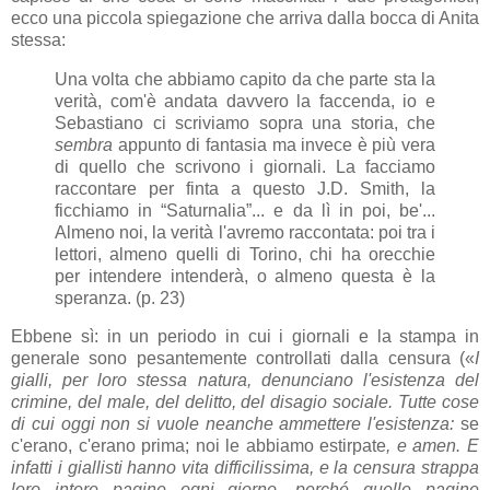
ecco una piccola spiegazione che arriva dalla bocca di Anita
stessa:
Una volta che abbiamo capito da che parte sta la
verità, com'è andata davvero la faccenda, io e
Sebastiano ci scriviamo sopra una storia, che
sembra
appunto di fantasia ma invece è più vera
di quello che scrivono i giornali. La facciamo
raccontare per finta a questo J.D. Smith, la
ficchiamo in “Saturnalia”... e da lì in poi, be'...
Almeno noi, la verità l'avremo raccontata: poi tra i
lettori, almeno quelli di Torino, chi ha orecchie
per intendere intenderà, o almeno questa è la
speranza. (p. 23)
Ebbene sì: in un periodo in cui i giornali e la stampa in
generale sono pesantemente controllati dalla censura («
I
gialli, per loro stessa natura, denunciano l'esistenza del
crimine, del male, del delitto, del disagio sociale. Tutte cose
di cui oggi non si vuole neanche ammettere l'esistenza:
se
c'erano, c'erano prima; noi le abbiamo estirpate
, e amen. E
infatti i giallisti hanno vita difficilissima, e la censura strappa
loro intere pagine ogni giorno, perché quelle pagine