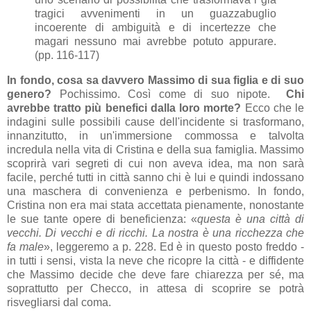
tragici avvenimenti in un guazzabuglio
incoerente di ambiguità e di incertezze che
magari nessuno mai avrebbe potuto appurare.
(pp. 116-117)
In fondo, cosa sa davvero Massimo di sua figlia e di suo
genero?
Pochissimo. Così come di suo nipote.
Chi
avrebbe tratto più benefici dalla loro morte?
Ecco che le
indagini sulle possibili cause dell'incidente si trasformano,
innanzitutto, in un'immersione commossa e talvolta
incredula nella vita di Cristina e della sua famiglia. Massimo
scoprirà vari segreti di cui non aveva idea, ma non sarà
facile, perché tutti in città sanno chi è lui e quindi indossano
una maschera di convenienza e perbenismo. In fondo,
Cristina non era mai stata accettata pienamente, nonostante
le sue tante opere di beneficienza: «
questa è una città di
vecchi. Di vecchi e di ricchi. La nostra è una ricchezza che
fa male
», leggeremo a p. 228. Ed è in questo posto freddo -
in tutti i sensi, vista la neve che ricopre la città - e diffidente
che Massimo decide che deve fare chiarezza per sé, ma
soprattutto per Checco, in attesa di scoprire se potrà
risvegliarsi dal coma.