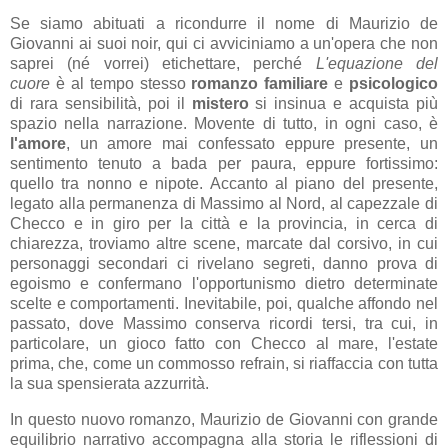
Se siamo abituati a ricondurre il nome di Maurizio de
Giovanni ai suoi noir, qui ci avviciniamo a un'opera che non
saprei (né vorrei) etichettare, perché
L'equazione del
cuore
è al tempo stesso
romanzo familiare
e
psicologico
di rara sensibilità, poi il
mistero
si insinua e acquista più
spazio nella narrazione. Movente di tutto, in ogni caso, è
l'amore
, un amore mai confessato eppure presente, un
sentimento tenuto a bada per paura, eppure fortissimo:
quello tra nonno e nipote. Accanto al piano del presente,
legato alla permanenza di Massimo al Nord, al capezzale di
Checco e in giro per la città e la provincia, in cerca di
chiarezza, troviamo altre scene, marcate dal corsivo, in cui
personaggi secondari ci rivelano segreti, danno prova di
egoismo e confermano l'opportunismo dietro determinate
scelte e comportamenti. Inevitabile, poi, qualche affondo nel
passato, dove Massimo conserva ricordi tersi, tra cui, in
particolare, un gioco fatto con Checco al mare, l'estate
prima, che, come un commosso refrain, si riaffaccia con tutta
la sua spensierata azzurrità.
In questo nuovo romanzo, Maurizio de Giovanni con grande
equilibrio narrativo accompagna alla storia le riflessioni di