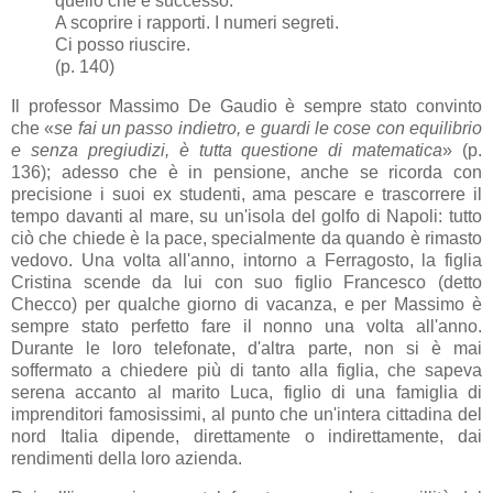
quello che è successo.
A scoprire i rapporti. I numeri segreti.
Ci posso riuscire.
(p. 140)
Il professor Massimo De Gaudio è sempre stato convinto
che
«
se fai un passo indietro, e guardi le cose con equilibrio
e senza pregiudizi, è tutta questione di matematica
» (p.
136); adesso che è in pensione, anche se ricorda con
precisione i suoi ex studenti, ama pescare e trascorrere il
tempo davanti al mare, su un'isola del golfo di Napoli: tutto
ciò che chiede è la pace, specialmente da quando è rimasto
vedovo. Una volta all'anno, intorno a Ferragosto, la figlia
Cristina scende da lui con suo figlio Francesco (detto
Checco) per qualche giorno di vacanza, e per Massimo è
sempre stato perfetto fare il nonno una volta all'anno.
Durante le loro telefonate, d'altra parte, non si è mai
soffermato a chiedere più di tanto alla figlia, che sapeva
serena accanto al marito Luca, figlio di una famiglia di
imprenditori famosissimi, al punto che un'intera cittadina del
nord Italia dipende, direttamente o indirettamente, dai
rendimenti della loro azienda.