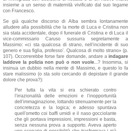
insieme a un senso di maternità vivificato dal suo legame
con Francesco.
Se già qualche discorso di Alba sembra lontanamente
alludere alla possibilità che la morte di Luca e Cristina non
sia stata accidentale, dopo il funerale di Cristina e di Luca il
vice-commissario Caruso sussurra segretamente a
Massimo: «ci sta qualcosa di strano, nell'incidente di suo
genero e sua figlia, professo'. Qualcosa di molto strano» (p.
107). Occorrerebbe forse fare domande, andare a
indagare
laddove la polizia non può o non vuole
...? Insomma, si
insinua un dubbio nella mente di Massimo, e questo lo fa
stare malissimo (o sta solo cercando di depistare il grande
dolore che prova?):
Per tutta la vita si era schierato contro
l'irrazionalità delle emozioni e l'inopportunità
dell'immaginazione, lottando strenuamente per la
concretezza e la logica; e adesso spuntava
quell'ometto coi baffi umidi e il naso gocciolante
che gli portava impressioni, impressioni e basta,
senza nessuna prova a supporto. Aveva aperto
uno scenario di possibilità che trasformava i già