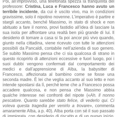
Poi, all'improvviso, una telefonata spezza la tranquillità del
professore:
Cristina, Luca e Francesco hanno avuto un
terribile incidente
, da cui è uscito vivo, ma in condizioni
gravissime, solo il nipotino novenne. L'imperativo è partire e
stargli accanto, benché Massimo, in stato di shock e non
abituato a fare il nonno, provi fastidio all'idea di lasciare la
sua isola per affrontare una realtà ben più grande di lui. Il
desiderio di tornare a casa si fa poi ancor più vivo quando,
giunto nella cittadina, viene ricevuto con tutte le attenzioni
possibili da Pancaldi, contabile nell'azienda di suo genero.
Se subito Massimo pensa che ci sia qualcosa di strano in
questo ricoprirlo di attenzioni eccessive e fuori luogo, poi i
suoi dubbi vengono confermati dal comportamento dei
medici e dall'apprensione di Alba, la babysitter di
Francesco, affezionata al bambino come se fosse una
seconda madre. È lei che veglia accanto al suo letto e non
intende spostarsi da lì, perché teme che a Francesco possa
accadere qualcosa, e non pensa che Massimo abbia
qualche interesse nei confronti del nipote («
Ah. Il nonno
pescatore. Quanto sarebbe stato felice, di vederlo qui. Ci
voleva questa tragedia per venirlo a trovare
», commenta
amaramente Alba, a p. 40). Alba porta con sé il suo passato
di immigrata, con desiderio di riscatto e di un nuovo inizio,