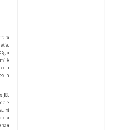
ro di
atia,
 Ogni
 mi è
to in
co in
e JB,
ndole
raumi
i cui
lenza