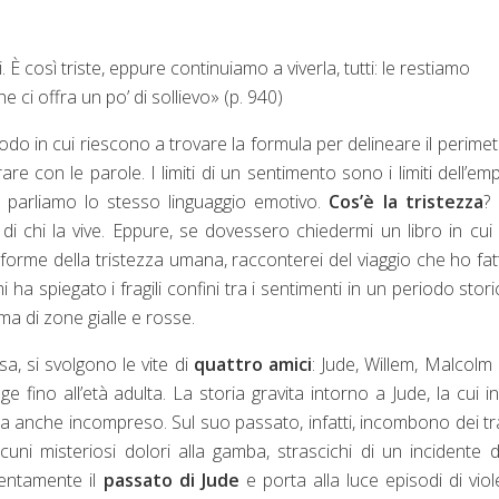
 È così triste, eppure continuiamo a viverla, tutti: le restiamo
 ci offra un po’ di sollievo
»
(p. 940)
odo in cui riescono a trovare la formula per delineare il perimet
e con le parole. I limiti di un sentimento sono i limiti dell’emp
i parliamo lo stesso linguaggio emotivo.
Cos’è la tristezza
?
di chi la vive. Eppure, se dovessero chiedermi un libro in cui
e forme della tristezza umana, racconterei del viaggio che ho fat
i ha spiegato i fragili confini tra i sentimenti in un periodo stori
rma di zone gialle e rosse.
, si svolgono le vite di
quattro amici
: Jude, Willem, Malcolm 
e fino all’età adulta. La storia gravita intorno a Jude, la cui i
 ma anche incompreso. Sul suo passato, infatti, incombono dei t
uni misteriosi dolori alla gamba, strascichi di un incidente d
lentamente il
passato di Jude
e porta alla luce episodi di vio