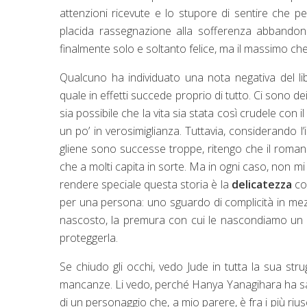
attenzioni ricevute e lo stupore di sentire che p
placida rassegnazione alla sofferenza abbandona
finalmente solo e soltanto felice, ma il massimo che
Qualcuno ha individuato una nota negativa del libr
quale in effetti succede proprio di tutto. Ci sono 
sia possibile che la vita sia stata così crudele con i
un po’ in verosimiglianza. Tuttavia, considerando 
gliene sono successe troppe, ritengo che il roma
che a molti capita in sorte. Ma in ogni caso, non mi
rendere speciale questa storia è la
delicatezza
con
per una persona: uno sguardo di complicità in mezz
nascosto, la premura con cui le nascondiamo un fa
proteggerla.
Se chiudo gli occhi, vedo Jude in tutta la sua st
mancanze. Li vedo, perché Hanya Yanagihara ha sapu
di un personaggio che, a mio parere, è fra i più riu