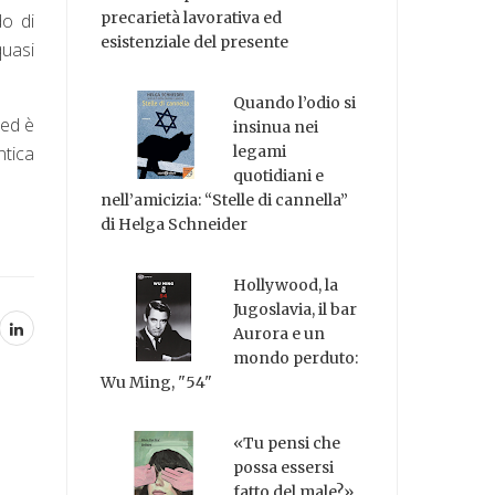
precarietà lavorativa ed
do di
esistenziale del presente
quasi
Quando l’odio si
 ed è
insinua nei
ntica
legami
quotidiani e
nell’amicizia: “Stelle di cannella”
di Helga Schneider
Hollywood, la
Jugoslavia, il bar
Aurora e un
mondo perduto:
Wu Ming, "54"
«Tu pensi che
possa essersi
fatto del male?»