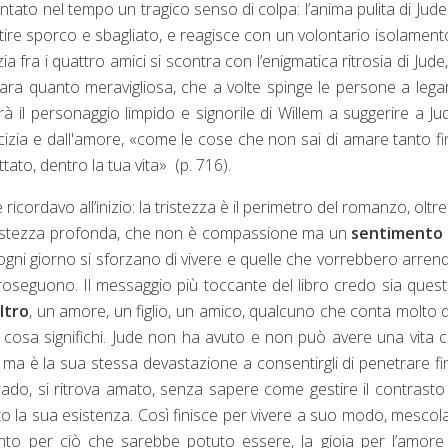
mentato nel tempo un tragico senso di colpa: l’anima pulita di Jud
tire sporco e sbagliato, e reagisce con un volontario isolament
zia fra i quattro amici si scontra con l’enigmatica ritrosia di Jude
rara quanto meravigliosa, che a volte spinge le persone a legar
à il personaggio limpido e signorile di Willem a suggerire a J
icizia e dall'amore,
«
come le cose che non sai di amare tanto f
ato, dentro la tua vita
»
(p. 716).
ricordavo all’inizio: la tristezza è il perimetro del romanzo, oltr
tristezza profonda, che non è compassione ma un
sentimento 
ogni giorno si sforzano di vivere e quelle che vorrebbero arrend
oseguono. Il messaggio più toccante del libro credo sia quest
ltro
, un amore, un figlio, un amico, qualcuno che conta molto d
ue cosa significhi. Jude non ha avuto e non può avere una vita
 ma è la sua stessa devastazione a consentirgli di penetrare fi
rado, si ritrova amato, senza sapere come gestire il contrasto 
o la sua esistenza. Così finisce per vivere a suo modo, mesco
ianto per ciò che sarebbe potuto essere, la gioia per l’amore