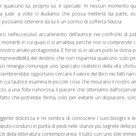
er qualcuno lui, proprio lui, è speciale. In nessun momento q
 Jude: a volte ci illudiamo che possa metterla da parte, e
 possiamo ottenere da lui è un sorriso di sofferta fiducia.
o nell’eccessivo accanimento dell’autrice nei confronti di Jud
dei momenti in cui quasi ci si arrabbia, perché non si comprende
l nostro amato protagonista. E forse sì, in alcuni punti la storia 
l’imprevedibilità del destino che non risparmia qualcuno solo p
nzo rimanga comunque uno spaccato realistico della vita sfort
 sembrerebbe opportuno cercare il valore del libro nei fatti narra
 cui l’autrice esamina le piccole cose che misurano il nostro 
o a una folla rumorosa, il piacere che otteniamo dall’osservar
tto che potrebbe ferirla, solo per evitarle un dispiacere, sol
ruggente dolcezza e mi sembra di conoscere i suoi bisogni e l
to condurci in punta di piedi nelle stanze più segrete della p
sciti della letteratura contemporanea. Il tutto con uno stile imme