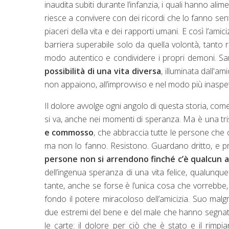
inaudita subiti durante l’infanzia, i quali hanno ali
riesce a convivere con dei ricordi che lo fanno sen
piaceri della vita e dei rapporti umani. E così l’amici
barriera superabile solo da quella volontà, tanto 
modo autentico e condividere i propri demoni. Sar
possibilità di una vita diversa
, illuminata dall'am
non appaiono, all’improvviso e nel modo più inaspett
Il dolore avvolge ogni angolo di questa storia, come 
si va, anche nei momenti di speranza. Ma è una 
e commosso
, che abbraccia tutte le persone che 
ma non lo fanno. Resistono. Guardano dritto, e pr
persone non si arrendono finché c’è qualcun a
dell’ingenua speranza di una vita felice, qualunq
tante, anche se forse è l’unica cosa che vorrebbe,
fondo il potere miracoloso dell’amicizia. Suo malg
due estremi del bene e del male che hanno segnat
le carte: il dolore per ciò che è stato e il rimp