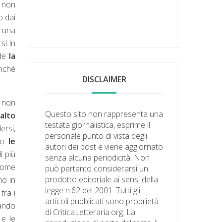
e non
o dai
, una
si in
ude
la
inché
DISCLAIMER
e non
Questo sito non rappresenta una
alto
testata giornalistica, esprime il
ersi,
personale punto di vista degli
o:
le
autori dei post e viene aggiornato
i più
senza alcuna periodicità. Non
 come
può pertanto considerarsi un
prodotto editoriale ai sensi della
no in
legge n.62 del 2001. Tutti gli
fra i
articoli pubblicati sono proprietà
lando
di CriticaLetteraria.org. La
 e le