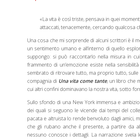
«
La vita è così triste, pensava in quei momenti.
attaccati, tenacemente, cercando qualcosa che
Una cosa che mi sorprende di alcuni scrittori è il m
un sentimento umano e all’interno di quello esplorar
suppongo: si può raccontarlo nella misura in cu
frammento di un’emozione esiste nella sensibilità 
sembrato di ritrovare tutto, ma proprio tutto, sull
compagnia di
Una vita come tante
, un libro che m
cui altri confini dominavano la nostra vita, sotto fo
Sullo sfondo di una New York immensa e ambiziosa
dei quali si seguono le vicende dai tempi del colleg
pacata e altruista lo rende benvoluto dagli amici,
che gli rubano anche il presente, a partire da alc
nessuno conosce i dettagli. La narrazione svela 