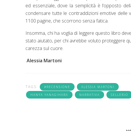
ed essenziale, dove la semplicità è l’opposto del
condensare tutte le contraddizioni emotive delle v
1100 pagine, che scorrono senza fatica.
Insomma, chi ha voglia di leggere questo libro deve
stato aiutato, per chi avrebbe voluto proteggere
carezza sul cuore.
Alessia Martoni
TAGS:
#RECENSIONE
ALESSIA MARTONI
HANYA YANAGIHARA
NARRATIVA
SELLERIO