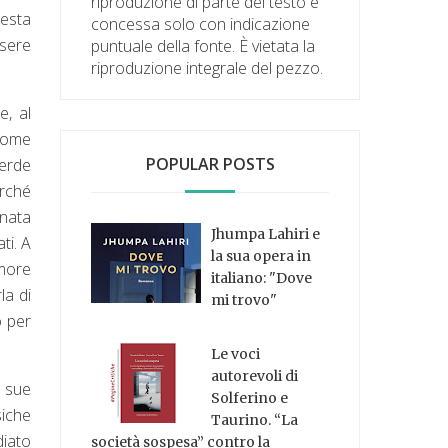
riproduzione di parte del testo è
uesta
concessa solo con indicazione
ssere
puntuale della fonte. È vietata la
riproduzione integrale del pezzo.
e, al
 come
POPULAR POSTS
perde
erché
unata
Jhumpa Lahiri e
ti. A
la sua opera in
amore
italiano: "Dove
la di
mi trovo"
o per
Le voci
autorevoli di
e sue
Solferino e
siche
Taurino. “La
diato
società sospesa” contro la