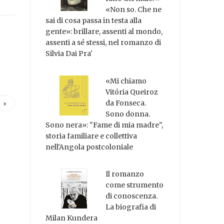
«Non so. Che ne
sai di cosa passa in testa alla
gente»: brillare, assenti al mondo,
assenti a sé stessi, nel romanzo di
Silvia Dai Pra'
«Mi chiamo
Vitória Queiroz
da Fonseca.
Sono donna.
Sono nera»: "Fame di mia madre",
storia familiare e collettiva
nell'Angola postcoloniale
Il romanzo
come strumento
di conoscenza.
La biografia di
Milan Kundera