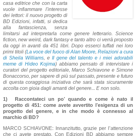
casa editrice che con la carta
vuole infiammare l'interesse
dei lettori: il nuovo progetto di
BD Edizioni, infatti, si dedica
alla fantascienza, senza
limitarsi ad interpretarla come genere letterario. Science
fiction, new weird, dark fantasy e tanto altro ci verrà proposto
da oggi in avanti da 451 libri. Dopo esserci tuffati nei loro
primi titoli (
La voce del fuoco
di Alan Moore
,
Relazioni
a cura
di Sheila Williams
, e
Il gene del talento e i miei adorabili
meme
di Hideo Kojima
) abbiamo pensato di intervistare i
curatori del progetto editoriale, Marco Schiavone e Simone
Bonaccorso, per sapere di più sul passato, presente e futuro
di questa coraggiosa iniziativa che sarà stata sicuramente
accolta con gioia dagli amanti del genere... E non solo.
1)
Raccontateci un po’ quando e come è nato il
progetto di 451: come avete avvertito l’esigenza di un
progetto del genere, e in che modo è connesso al
marchio di BD?
MARCO SCHIAVONE: Innanzitutto, grazie per l’attenzione
che ci avete prestato. Con Edizioni BD abbiamo sempre