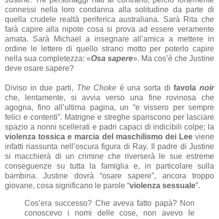
connessi nella loro condanna alla solitudine da parte di
quella crudele realtà periferica australiana. Sarà Rita che
farà capire alla nipote cosa si prova ad essere veramente
amata. Sarà Michael a insegnare all’amica a mettere in
ordine le lettere di quello strano motto per poterlo capire
nella sua completezza: «
Osa sapere
». Ma cos’è che Justine
deve osare sapere?
Diviso in due parti,
The Choke
è una sorta di
favola
noir
che, lentamente, si avvia verso una fine rovinosa che
agogna, fino all’ultima pagina, un “e vissero per sempre
felici e contenti”. Matrigne e streghe spariscono per lasciare
spazio a nonni scellerati e padri capaci di indicibili colpe; la
violenza tossica e marcia del maschilismo dei Lee
viene
infatti riassunta nell’oscura figura di Ray. Il padre di Justine
si macchierà di un crimine che riverserà le sue estreme
conseguenze su tutta la famiglia e, in particolare sulla
bambina. Justine dovrà “osare sapere”, ancora troppo
giovane, cosa significano le parole “
violenza sessuale
”.
Cos’era successo? Che aveva fatto papà? Non
conoscevo i nomi delle cose, non avevo le