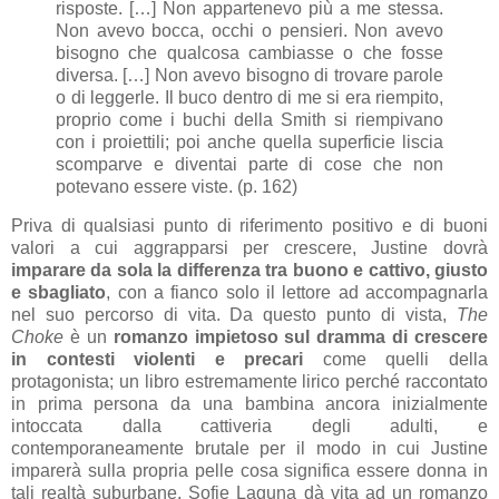
risposte. […] Non appartenevo più a me stessa.
Non avevo bocca, occhi o pensieri. Non avevo
bisogno che qualcosa cambiasse o che fosse
diversa. […] Non avevo bisogno di trovare parole
o di leggerle. Il buco dentro di me si era riempito,
proprio come i buchi della Smith si riempivano
con i proiettili; poi anche quella superficie liscia
scomparve e diventai parte di cose che non
potevano essere viste. (p. 162)
Priva di qualsiasi punto di riferimento positivo e di buoni
valori a cui aggrapparsi per crescere, Justine dovrà
imparare da sola la differenza tra buono e cattivo, giusto
e sbagliato
, con a fianco solo il lettore ad accompagnarla
nel suo percorso di vita. Da questo punto di vista,
The
Choke
è un
romanzo impietoso sul dramma di crescere
in contesti violenti e precari
come quelli della
protagonista; un libro estremamente lirico perché raccontato
in prima persona da una bambina ancora inizialmente
intoccata dalla cattiveria degli adulti, e
contemporaneamente brutale per il modo in cui Justine
imparerà sulla propria pelle cosa significa essere donna in
tali realtà suburbane. Sofie Laguna dà vita ad un romanzo