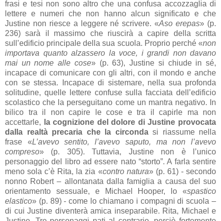
frasi e tesi non sono altro che una confusa accozzaglia di
lettere e numeri che non hanno alcun significato e che
Justine non riesce a leggere né scrivere. «
Aso erepas
» (p.
236) sarà il massimo che riuscirà a capire della scritta
sull’edificio principale della sua scuola. Proprio perché «
non
importava quanto alzassero la voce, i grandi non davano
mai un nome alle cose
» (p. 63), Justine si chiude in sé,
incapace di comunicare con gli altri, con il mondo e anche
con se stessa. Incapace di sistemare, nella sua profonda
solitudine, quelle lettere confuse sulla facciata dell’edificio
scolastico che la perseguitano come un mantra negativo. In
bilico tra il non capire le cose e tra il capirle ma non
accettarle,
la cognizione del dolore di Justine provocata
dalla realtà precaria che la circonda
si riassume nella
frase «
L’avevo sentito, l’avevo saputo, ma non l’avevo
compreso
» (p. 305). Tuttavia, Justine non è l’unico
personaggio del libro ad essere nato “storto”. A farla sentire
meno sola c’è Rita, la zia «
contro natura
» (p. 61) - secondo
nonno Robert – allontanata dalla famiglia a causa del suo
orientamento sessuale, e Michael Hooper, lo «
spastico
elastico
» (p. 89) - come lo chiamano i compagni di scuola –
di cui Justine diventerà amica inseparabile. Rita, Michael e
Justine. Tre personaggi nati al contrario, perciò fortemente