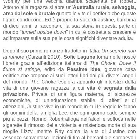
Worlley per una vecchia diatriba scatenata da Robert.
Attorno alla ragazza si apre un’
Australia rurale, selvaggia,
arsa dal sole e brutale
quanto le vite di periferia che queste
figure conducono. Ed è proprio la voce di Justine, bambina
di dieci anni, a raccontarci la sua storia in questa parte di
mondo “
turned upside down
” in cui è costretta a crescere e
ad imparare sulla sua pelle cosa significhi diventare adulta.
Dopo il suo primo romanzo tradotto in Italia,
Un segreto non
fa rumore
(Garzanti 2010),
Sofie Laguna
torna nelle nostre
librerie grazie all’edizione italiana di
The Choke. Dove il
fiume si stringe
, edito da
Pessime idee
, giovane casa
editrice che propone ai suoi lettori libri dai più diversi angoli
del mondo.
The Choke
esplora appunto gli interstizi della
vita di una giovane ragazza la cui
vita è segnata dalla
privazione
. Privata di una figura materna, di sicurezze
economiche, di un’educazione stabile, di affetti e di
attenzioni, Justine vive in un mondo in cui le regole le fanno
gli uomini della famiglia Lee, che ogni giorno cade sempre
più a pezzi. Nonno Robert affoga nell’alcol e soffoca nelle
sigarette il rimorso della violenta e misteriosa morte di sua
moglie Lizzy, mentre Ray colma la vita di Justine con
assenze spaventose, lezioni di tiro al bersaglio e spregevoli