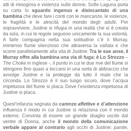
atti di misoginia e violenza sulle donne. Sofie Laguna porta
su carta lo
sguardo ingenuo e disincantato di una
bambina
che deve fare i conti con le mancanze, le violenze,
le fragilità e le atrocità del mondo degli adulti. Per
sopravvivere, Justine si rifugia in una realtà che si è creata
da sola, in cui le regole seguono unicamente la sua volontà.
A farle compagnia nella sua solitudine c’è il Murray,
immenso fiume silenzioso che attraversa la vallata e che
scorre parallelamente alla vita di Justine.
Tra le sue anse, il
Murray offre alla bambina una via di fuga: è Lo Strozzo
–
The Choke
in inglese -, il punto in cui le due rive del fiume si
stringono fino quasi a toccarsi in una sorta di abbraccio che
avvolge Justine e la protegge da tutto il male che la
circonda. Lo Strozzo è il suo luogo sicuro, dove l’acqua
impetuosa del fiume si placa. Dove l’esistenza impetuosa di
Justine si placa.
Quest’infanzia segnata da
carenze affettive e d’attenzione
influenza il modo in cui Justine si relaziona con il mondo
esterno. Convinta di essere un grande sbaglio uscito dal
ventre di Donna, anche
il mondo della comunicazione
verbale appare al contrario
agli occhi di Justine: parole,