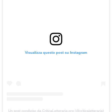
Visualizza questo post su Instagram
Un post condiviso da CriticaLetteraria.org (@criticaletteraria)