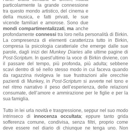
particolarmente la grande connessione
tra questo mondo artistico, del cinema e
della musica, e fatti privati, le sue
vicende familiari e amorose. Sono due
mondi compartimentalizzati
,
ma
anche
profondamente
connessi
tra loro nella personalità di Birkin.
La compresenza di elementi caratterizza tutto in Birkin,
compresa la psicologia caratteriale che emerge dalle sue
parole, dagli inizi dei
Munkey Diaries
alle ultime pagine di
Post-Scriptum
. In quest’ultimo la voce di Birkin diviene, con
il passare del tempo, più profonda, più adulta; sebbene
scavi dentro di sé nello stesso modo in cui faceva quando
da ragazzina rivolgeva le sue frustrazioni alle orecchie
pazienti di Munkey, in
Post-Scriptum
si avverte nel tono e
nel ritmo narrativo il peso dell’esperienza, delle relazioni
consumate, dell’amore e ammirazione per le figlie e per la
sua famiglia.
Tutto in lei urla novità e trasgressione, seppur nel suo modo
intrinseco di
innocenza occultata
; eppure tanto grida
sofferenza comune, condivisa, senza filtri, proprio come
deve essere nel diario di chiunque ne tenga uno. Non