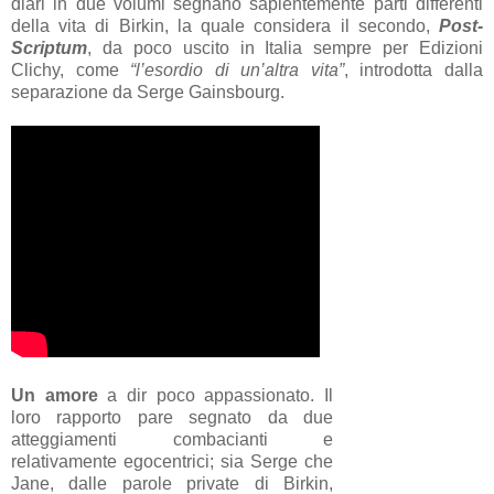
diari in due volumi segnano sapientemente parti differenti
della vita di Birkin, la quale considera il secondo,
Post-
Scriptum
, da poco uscito in Italia sempre per Edizioni
Clichy, come
“l’esordio di un’altra vita”
, introdotta dalla
separazione da Serge Gainsbourg.
Un amore
a dir poco appassionato. Il
loro rapporto pare segnato da due
atteggiamenti combacianti e
relativamente egocentrici; sia Serge che
Jane, dalle parole private di Birkin,