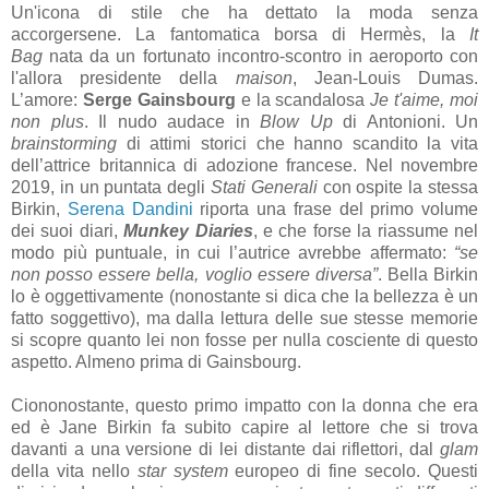
Un'icona di stile che ha dettato la moda senza
accorgersene. La fantomatica borsa di Hermès, la
It
Bag
nata da un fortunato incontro-scontro in aeroporto con
l'allora presidente della
maison
, Jean-Louis Dumas.
L’amore:
Serge Gainsbourg
e la scandalosa
Je t'aime, moi
non plus
. Il nudo audace in
Blow Up
di Antonioni. Un
brainstorming
di attimi storici che hanno scandito la vita
dell’attrice britannica di adozione francese. Nel novembre
2019, in un puntata degli
Stati Generali
con ospite la stessa
Birkin,
Serena Dandini
riporta una frase del primo volume
dei suoi diari,
Munkey Diaries
,
e che forse la riassume nel
modo più puntuale, in cui l’autrice avrebbe affermato:
“se
non posso essere bella, voglio essere diversa”
. Bella Birkin
lo è oggettivamente (nonostante si dica che la bellezza è un
fatto soggettivo), ma dalla lettura delle sue stesse memorie
si scopre quanto lei non fosse per nulla cosciente di questo
aspetto. Almeno prima di Gainsbourg.
Ciononostante, questo primo impatto con la donna che era
ed è Jane Birkin fa subito capire al lettore che si trova
davanti a una versione di lei distante dai riflettori, dal
glam
della vita nello
star system
europeo di fine secolo. Questi