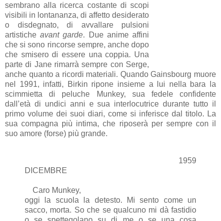
sembrano alla ricerca costante di scopi
visibili in lontananza, di affetto desiderato
o disdegnato, di avvallare pulsioni
artistiche
avant garde
. Due anime affini
che si sono rincorse sempre, anche dopo
che smisero di essere una coppia. Una
parte di Jane rimarrà sempre con Serge,
anche quanto a ricordi materiali. Quando Gainsbourg muore
nel 1991, infatti, Birkin ripone insieme a lui nella bara la
scimmietta di peluche Munkey, sua fedele confidente
dall’età di undici anni e sua interlocutrice durante tutto il
primo volume dei suoi diari, come si inferisce dal titolo. La
sua compagna più intima, che riposerà per sempre con il
suo amore (forse) più grande.
1959
DICEMBRE
Caro Munkey,
oggi la scuola la detesto. Mi sento come un
sacco, morta. So che se qualcuno mi dà fastidio
o se spettegolano su di me o se una cosa