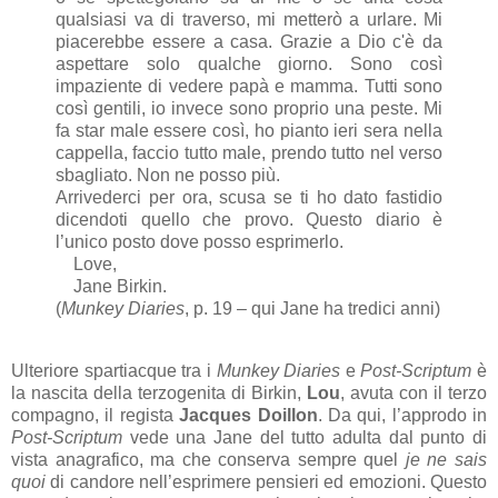
qualsiasi va di traverso, mi metterò a urlare. Mi
piacerebbe essere a casa. Grazie a Dio c'è da
aspettare solo qualche giorno. Sono così
impaziente di vedere papà e mamma. Tutti sono
così gentili, io invece sono proprio una peste. Mi
fa star male essere così, ho pianto ieri sera nella
cappella, faccio tutto male, prendo tutto nel verso
sbagliato. Non ne posso più.
Arrivederci per ora, scusa se ti ho dato fastidio
dicendoti quello che provo. Questo diario è
l’unico posto dove posso esprimerlo.
Love,
Jane Birkin.
(
Munkey Diaries
, p. 19 – qui Jane ha tredici anni)
Ulteriore spartiacque tra i
Munkey Diaries
e
Post-Scriptum
è
la nascita della terzogenita di Birkin,
Lou
, avuta con il terzo
compagno, il regista
Jacques Doillon
. Da qui, l’approdo in
Post-Scriptum
vede una Jane del tutto adulta dal punto di
vista anagrafico, ma che conserva sempre quel
je ne sais
quoi
di candore nell’esprimere pensieri ed emozioni. Questo