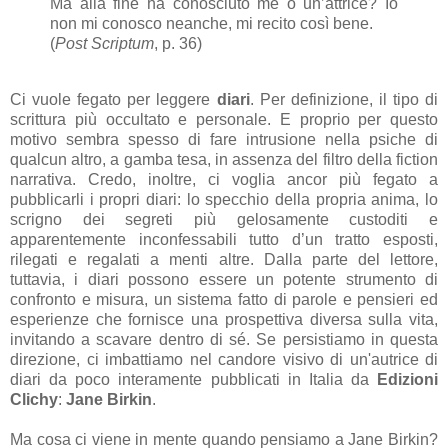
Ma alla fine ha conosciuto me o un’attrice? Io
non mi conosco neanche, mi recito così bene.
(
Post Scriptum
, p. 36)
Ci vuole fegato per leggere
diari
. Per definizione, il tipo di
scrittura più occultato e personale. E proprio per questo
motivo sembra spesso di fare intrusione nella psiche di
qualcun altro, a gamba tesa, in assenza del filtro della fiction
narrativa. Credo, inoltre, ci voglia ancor più fegato a
pubblicarli i propri diari: lo specchio della propria anima, lo
scrigno dei segreti più gelosamente custoditi e
apparentemente inconfessabili tutto d’un tratto esposti,
rilegati e regalati a menti altre. Dalla parte del lettore,
tuttavia, i diari possono essere un potente strumento di
confronto e misura, un sistema fatto di parole e pensieri ed
esperienze che fornisce una prospettiva diversa sulla vita,
invitando a scavare dentro di sé. Se persistiamo in questa
direzione, ci imbattiamo nel candore visivo di un'autrice di
diari da poco interamente pubblicati in Italia da
Edizioni
Clichy
:
Jane Birkin
.
Ma cosa ci viene in mente quando pensiamo a Jane Birkin?