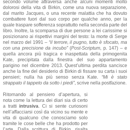
secondo volume attraversa anche alcuni momenti molto
dolorosi della vita di Birkin, come una nuova separazione,
dal marito Jacques, o una recente malattia che ha dovuto
combattere fuori dal suo corpo per qualche anno, per la
quale traspare sofferenza soprattutto nella seconda parte del
libro. Inoltre, la scomparsa di due persone a lei carissime si
posizionano ai rispettivi margini del testo: la morte di Serge
nel marzo del 1991 –
“il terrore, il pugno, tutto è sfocato, ma
con una precisione da incubo”
(
Post-Scriptum
, p. 147) – e
quella ancora più tragica e inaspettata della primogenita
Kate, precipitata dalla finestra del suo appartamento
parigino nel dicembre 2013. Quest’ultima perdita sancisce
anche la fine del desiderio di Birkin di fissare su carta i suoi
pensieri; nulla ha più senso senza Kate.
“Mi è stato
strappato il tappeto da sotto i piedi”
, scrive nella postfazione.
Ritornando al pensiero d’apertura, si
nota come la lettura dei diari sia di certo
a tratti
intrusiva
. Ci si sente curiosoni
nell’affacciarsi così da vicino su mente e
vita di qualcuno che conosciamo solo
tramite le cose belle che ha prodotto per
l’arte. Dalla scrittura di Birkin, risalta