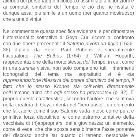
attributi del personaggio mitologico assimilato alle funzioni e
ai connotati simbolici del Tempo, e ciò che ne risulta è
dunque assai più simile a un uomo (per quanto mostruoso)
che a una divinità.
Nel commentare questa specifica evidenza, e per dimostrare
l’intenzionalità sottrattiva di Goya, Curi ricorre al confronto
con due opere precedenti: il
Saturno divora un figlio
(1636-
38) dipinto da Peter Paul Rubens e specialmente
l’acquaforte
The Bathos
(1764) di William Hogarth,
rappresentazione della morte stessa
del
Tempo, in cui, come
in una
summa
visiva, non solo compaiono tutti i riferimenti
iconografici del tema ma soprattutto vi è «
la
rappresentazione riflessiva del potere distruttivo
del
tempo, il
fatto che lo stesso Kronos sia coinvolto direttamente
nell’
immane ruina
che egli stesso ha provocato
» (p. 82). È
proprio questa caratteristica, secondo l’autore, che si ritrova
nella creatura di Goya intenta nel “fiero pasto”: un elemento
che fa capire come il suo Saturno vada inteso come pura e
primitiva forza distruttrice, e come estremo tentativo della
vecchiaia di (ri)appropriarsi della giovinezza; un elemento,
come si vede, che che sposta sensibilmente l’asse portante
del discorso anche su quanto di terreno, personale e