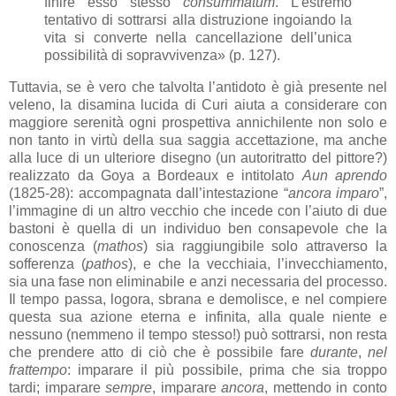
finire esso stesso
consummatum
. L’estremo
tentativo di sottrarsi alla distruzione ingoiando la
vita si converte nella cancellazione dell’unica
possibilità di sopravvivenza» (p. 127).
Tuttavia, se è vero che talvolta l’antidoto è già presente nel
veleno, la disamina lucida di Curi aiuta a considerare con
maggiore serenità ogni prospettiva annichilente non solo e
non tanto in virtù della sua saggia accettazione, ma anche
alla luce di un ulteriore disegno (un autoritratto del pittore?)
realizzato da Goya a Bordeaux e intitolato
Aun aprendo
(1825-28): accompagnata dall’intestazione “
ancora imparo
”,
l’immagine di un altro vecchio che incede con l’aiuto di due
bastoni è quella di un individuo ben consapevole che la
conoscenza (
mathos
) sia raggiungibile solo attraverso la
sofferenza (
pathos
), e che la vecchiaia, l’invecchiamento,
sia una fase non eliminabile e anzi necessaria del processo.
Il tempo passa, logora, sbrana e demolisce, e nel compiere
questa sua azione eterna e infinita, alla quale niente e
nessuno (nemmeno il tempo stesso!) può sottrarsi, non resta
che prendere atto di ciò che è possibile fare
durante
,
nel
frattempo
: imparare il più possibile, prima che sia troppo
tardi; imparare
sempre
, imparare
ancora
, mettendo in conto