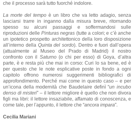
che il processo sarà tutto fuorché indolore.
La morte del tempo
è un libro che va letto adagio, senza
lasciarsi trarre in inganno dalla misura breve, ritornando
spesso su alcuni passaggi e soffermandosi sulle
riproduzioni delle
Pinturas negras
(tutte a colori; e c’è anche
un ipotetico prospetto architettonico della loro disposizione
all’interno della
Quinta del sordo
). Dentro e fuori dall’opera
(attualmente al Museo del Prado di Madrid) il nostro
confronto con il
Saturno
(o chi per esso) di Goya, d’altra
parte, è e resta più che mai in corso: Curi lo sa bene, ed è
per questo che le note esplicative poste in fondo a ogni
capitolo offrono numerosi suggerimenti bibliografici di
approfondimento. Perché mai come in questo caso – e per
un’icona della modernità che Baudelaire definì “
un incubo
denso di misteri
” – il lettore migliore è quello che non divora
figli ma libri: il lettore insaziabile, affamato di conoscenza, e
come tale, per l'appunto, il lettore che “
ancora impara
”.
Cecilia Mariani