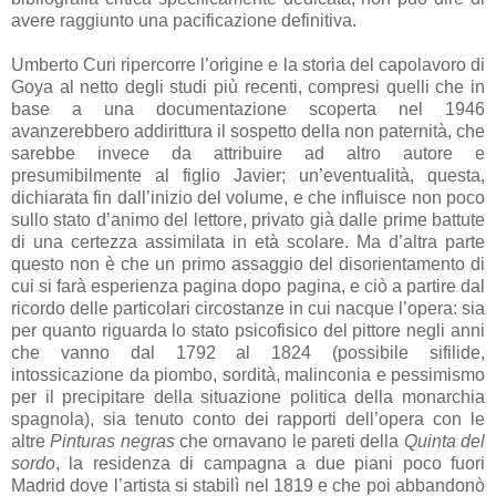
avere raggiunto una pacificazione definitiva.
Umberto Curi ripercorre l’origine e la storia del capolavoro di
Goya al netto degli studi più recenti, compresi quelli che in
base a una documentazione scoperta nel 1946
avanzerebbero addirittura il sospetto della non paternità, che
sarebbe invece da attribuire ad altro autore e
presumibilmente al figlio Javier; un’eventualità, questa,
dichiarata fin dall’inizio del volume, e che influisce non poco
sullo stato d’animo del lettore, privato già dalle prime battute
di una certezza assimilata in età scolare. Ma d’altra parte
questo non è che un primo assaggio del disorientamento di
cui si farà esperienza pagina dopo pagina, e ciò a partire dal
ricordo delle particolari circostanze in cui nacque l’opera: sia
per quanto riguarda lo stato psicofisico del pittore negli anni
che vanno dal 1792 al 1824 (possibile sifilide,
intossicazione da piombo, sordità, malinconia e pessimismo
per il precipitare della situazione politica della monarchia
spagnola), sia tenuto conto dei rapporti dell’opera con le
altre
Pinturas negras
che ornavano le pareti della
Quinta del
sordo
, la residenza di campagna a due piani poco fuori
Madrid dove l’artista si stabilì nel 1819 e che poi abbandonò