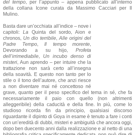
del tempo
, per l’appunto – appena pubblicato all’interno
della collana Icone curata da Massimo Cacciari per Il
Mulino.
Basta dare un’occhiata all’indice – nove i
capitoli:
La
Quinta del sordo, Aion e
chronos,
Un dio terribile
,
Alle origini del
Padre Tempo
,
Il tempo morente
,
Devorando a su hijo,
Profeta
dell’irrimediabile
,
Un incubo denso di
misteri
, Aun aprendo – per intuire che la
trattazione non sarà certo all’insegna
della soavità. E questo non tanto per lo
stile o il tono dell’autore, che anzi riesce
a non diventare mai né concettoso né
grave, quanto per il peso specifico del tema in sé, che fa
necessariamente il paio con quello (non altrimenti
alleggeribile) della caducità e della fine. In più, come lo
studioso ricorda fin da principio, qualsiasi discorso
riguardante il dipinto di Goya in esame è tenuto a fare i conti
con un’eredità di dubbi, misteri e ambiguità che ancora oggi,
dopo ben duecento anni dalla realizzazione e al netto di una
bibliografia critica specificamente dedicata, non può dire di