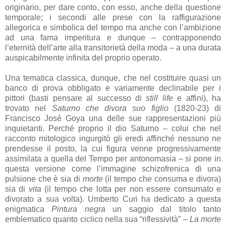
originario, per dare conto, con esso, anche della questione
temporale; i secondi alle prese con la raffigurazione
allegorica e simbolica del tempo ma anche con l’ambizione
ad una fama imperitura e dunque – contrapponendo
l’eternità dell’arte alla transitorietà della moda – a una durata
auspicabilmente infinita del proprio operato.
Una tematica classica, dunque, che nel costituire quasi un
banco di prova obbligato e variamente declinabile per i
pittori (basti pensare al successo di
still life
e affini), ha
trovato nel
Saturno che divora suo figlio
(1820-23) di
Francisco José Goya una delle sue rappresentazioni più
inquietanti. Perché proprio il dio Saturno – colui che nel
racconto mitologico ingurgitò gli eredi affinché nessuno ne
prendesse il posto, la cui figura venne progressivamente
assimilata a quella del Tempo per antonomasia – si pone in
questa versione come l’immagine schizofrenica di una
pulsione che è sia di
morte
(il tempo che consuma e divora)
sia di
vita
(il tempo che lotta per non essere consumato e
divorato a sua volta). Umberto Curi ha dedicato a questa
enigmatica
Pintura negra
un saggio dal titolo tanto
emblematico quanto ciclico nella sua “riflessività” –
La morte