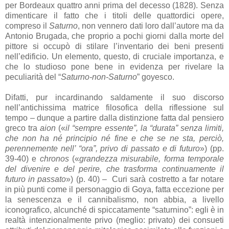
per Bordeaux quattro anni prima del decesso (1828). Senza
dimenticare il fatto che i titoli delle quattordici opere,
compreso il
Saturno
, non vennero dati loro dall’autore ma da
Antonio Brugada, che proprio a pochi giorni dalla morte del
pittore si occupò di stilare l’inventario dei beni presenti
nell’edificio. Un elemento, questo, di cruciale importanza, e
che lo studioso pone bene in evidenza per rivelare la
peculiarità del “
Saturno-non-Saturno
” goyesco.
Difatti, pur incardinando saldamente il suo discorso
nell’antichissima matrice filosofica della riflessione sul
tempo – dunque a partire dalla distinzione fatta dal pensiero
greco tra
aion
(«
il “sempre essente”, la “durata” senza limiti,
che non ha né principio né fine e che se ne sta, perciò,
perennemente nell’ “ora”, privo di passato e di futuro
») (pp.
39-40) e
chronos
(«
grandezza misurabile, forma temporale
del divenire e del perire, che trasforma continuamente il
futuro in passato
») (p. 40) – Curi sarà costretto a far notare
in più punti come il personaggio di Goya, fatta eccezione per
la senescenza e il cannibalismo, non abbia, a livello
iconografico, alcunché di spiccatamente “saturnino”: egli è in
realtà intenzionalmente privo (meglio: privato) dei consueti