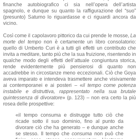
finanche autobiografico ci sia nell’opera dell’artista
spagnolo, e dunque su quanto la raffigurazione del “suo”
(presunto) Saturno lo riguardasse e ci riguardi ancora da
vicino.
Così come il capolavoro pittorico da cui prende le mosse,
La
morte del tempo
non è certamente un libro consolatorio:
quello di Umberto Curi è a tutti gli effetti un contributo che
invita a meditare, tanto più che la sua fruizione, risentendo in
qualche modo degli effetti dell’attuale congiuntura storica,
rende evidentemente più pensierosi di quanto non
accadrebbe in circostanze meno eccezionali. Ciò che Goya
aveva imparato e intendeva trasmettere anche visivamente
ai contemporanei e ai posteri – «
il tempo come potenza
instabile e distruttiva, rappresentato nella sua brutale
quintessenza di divoratore
» (p. 123) – non era certo la più
rosea delle prospettive:
«il tempo consuma e distrugge tutto ciò che
ricade sotto il suo dominio, fino al punto da
divorare ciò che ha generato – e dunque anche
se stesso. Il tempo che
consuma
non può che