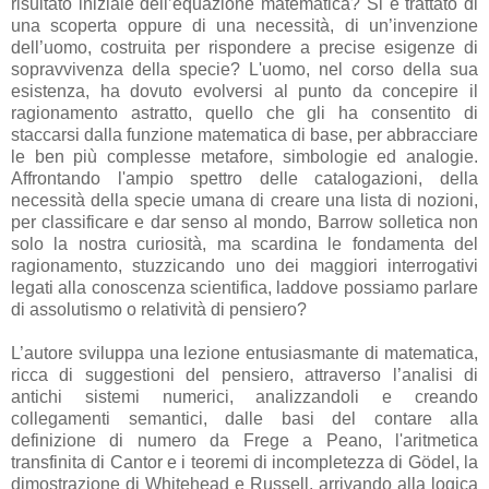
risultato iniziale dell’equazione matematica? Si è trattato di
una scoperta oppure di una necessità, di un’invenzione
dell’uomo, costruita per rispondere a precise esigenze di
sopravvivenza della specie? L'uomo, nel corso della sua
esistenza, ha dovuto evolversi al punto da concepire il
ragionamento astratto, quello che gli ha consentito di
staccarsi dalla funzione matematica di base, per abbracciare
le ben più complesse metafore, simbologie ed analogie.
Affrontando l'ampio spettro delle catalogazioni, della
necessità della specie umana di creare una lista di nozioni,
per classificare e dar senso al mondo, Barrow solletica non
solo la nostra curiosità, ma scardina le fondamenta del
ragionamento, stuzzicando uno dei maggiori interrogativi
legati alla conoscenza scientifica, laddove possiamo parlare
di assolutismo o relatività di pensiero?
L’autore sviluppa una lezione entusiasmante di matematica,
ricca di suggestioni del pensiero, attraverso l’analisi di
antichi sistemi numerici, analizzandoli e creando
collegamenti semantici, dalle basi del contare alla
definizione di numero da Frege a Peano, l'aritmetica
transfinita di Cantor e i teoremi di incompletezza di Gödel, la
dimostrazione di Whitehead e Russell, arrivando alla logica