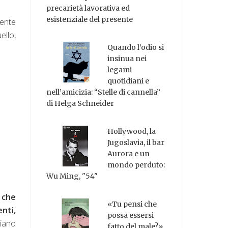
precarietà lavorativa ed
esistenziale del presente
mente
llo,
Quando l’odio si
insinua nei
legami
quotidiani e
nell’amicizia: “Stelle di cannella”
di Helga Schneider
Hollywood, la
Jugoslavia, il bar
Aurora e un
mondo perduto:
Wu Ming, "54"
 che
«Tu pensi che
enti,
possa essersi
piano
fatto del male?»