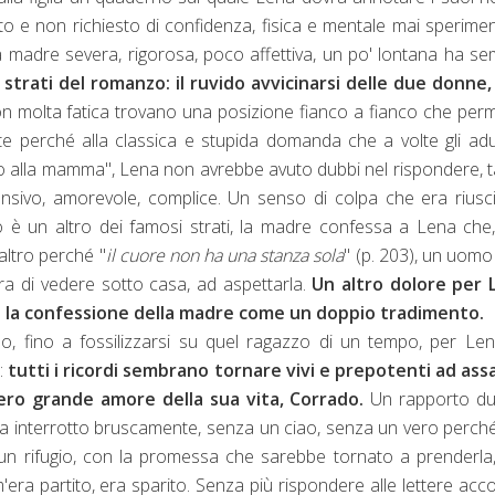
to e non richiesto di confidenza, fisica e mentale mai sperime
a madre severa, rigorosa, poco affettiva, un po' lontana ha s
 strati del romanzo: il ruvido avvicinarsi delle due donne
on molta fatica trovano una posizione fianco a fianco che per
te perché alla classica e stupida domanda che a volte gli adul
à o alla mamma", Lena non avrebbe avuto dubbi nel rispondere, 
sivo, amorevole, complice. Un senso di colpa che era riusc
to è un altro dei famosi strati, la madre confessa a Lena che
altro perché "
il cuore non ha una stanza sola
" (p. 203), un uomo
ra di vedere sotto casa, ad aspettarla.
Un altro dolore per 
ve la confessione della madre come un doppio tradimento.
o, fino a fossilizzarsi su quel ragazzo di un tempo, per Len
a:
tutti i ricordi sembrano tornare vivi e prepotenti ad assa
vero grande amore della sua vita, Corrado.
Un rapporto du
si era interrotto bruscamente, senza un ciao, senza un vero perch
un rifugio, con la promessa che sarebbe tornato a prenderla
era partito, era sparito. Senza più rispondere alle lettere acc