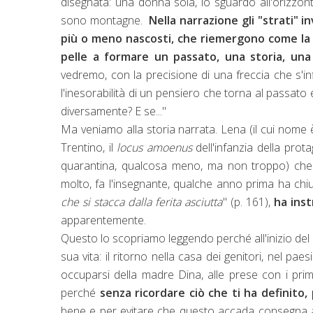
disegnata: una donna sola, lo sguardo all'orizzonte
sono montagne.
Nella narrazione gli "strati" i
più o meno nascosti, che riemergono come la 
pelle a formare un passato, una storia, una 
vedremo, con la precisione di una freccia che s'inf
l'inesorabilità di un pensiero che torna al passato
diversamente? E se..."
Ma veniamo alla storia narrata. Lena (il cui nome è,
Trentino, il
locus amoenus
dell'infanzia della pro
quarantina, qualcosa meno, ma non troppo) che v
molto, fa l'insegnante, qualche anno prima ha chi
che si stacca dalla ferita asciutta
" (p. 161),
ha inst
apparentemente.
Questo lo scopriamo leggendo perché all'inizio del 
sua vita: il ritorno nella casa dei genitori, nel pa
occuparsi della madre Dina, alle prese con i primi 
perché
senza ricordare ciò che ti ha definito
bene e per evitare che questo accada consegna al