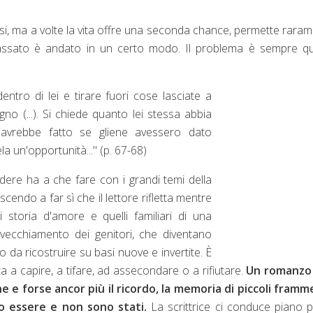
i, ma a volte la vita offre una seconda chance, permette rara
assato è andato in un certo modo. Il problema è sempre que
entro di lei e tirare fuori cose lasciate a
o (...). Si chiede quanto lei stessa abbia
avrebbe fatto se gliene avessero dato
a un'opportunità..." (p. 67-68)
dere ha a che fare con i grandi temi della
scendo a far sì che il lettore rifletta mentre
 storia d'amore e quelli familiari di una
invecchiamento dei genitori, che diventano
 da ricostruire su basi nuove e invertite. È
a a capire, a tifare, ad assecondare o a rifiutare.
Un romanzo
 e forse ancor più il ricordo, la memoria di piccoli framm
to essere e non sono stati.
La scrittrice ci conduce piano 