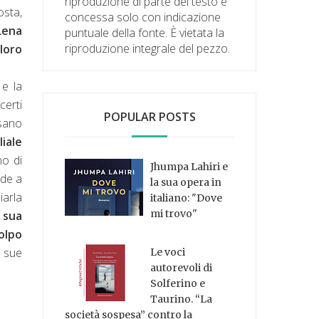
riproduzione di parte del testo è
osta,
concessa solo con indicazione
Lena
puntuale della fonte. È vietata la
riproduzione integrale del pezzo.
loro
 e la
certi
POPULAR POSTS
ssano
liale
o di
Jhumpa Lahiri e
nde a
la sua opera in
iarla
italiano: "Dove
mi trovo"
a sua
olpo
 sue
Le voci
autorevoli di
Solferino e
Taurino. “La
società sospesa” contro la