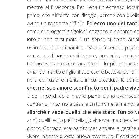
mentre lei li racconta. Per Lena un eccesso forza
prima, che affronta con disagio, perché con quell
avuto un rapporto difficile.
Ed ecco uno dei tanti
come due oggetti spigolosi, cozzano e soltanto c
loro di non farsi male. E un senso di colpa laten
ostinano a fare ai bambini, "Vuoi più bene al pap
amava quel padre così tenero, presente, compren
tacitare soltanto allontanandosi. In più, e ques
amando marito e figlia, il suo cuore batteva per un 
nella confusione mentale in cui è caduta, le semb
che, nel suo amore sconfinato per il padre vi
E se i ricordi della madre piano piano svaniscon
contrario, il ritorno a casa è un tuffo nella memori
allorché rivede quello che era stato l'unico 
anni, quelli belli, quelli della giovinezza, ma che 
giorno Corrado era partito per andare a gestire 
vivere insieme questa nuova avventura. E così com'