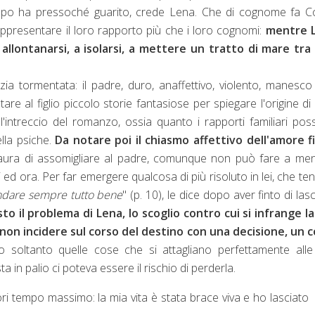
 tempo ha pressoché guarito, crede Lena. Che di cognome fa C
ppresentare il loro rapporto più che i loro cognomi:
mentre 
allontanarsi, a isolarsi, a mettere un tratto di mare tra 
ia tormentata: il padre, duro, anaffettivo, violento, manesco
e al figlio piccolo storie fantasiose per spiegare l'origine di 
ll'intreccio del romanzo, ossia quanto i rapporti familiari po
ella psiche.
Da notare poi il chiasmo affettivo dell'amore fi
ura di assomigliare al padre, comunque non può fare a men
 ed ora. Per far emergere qualcosa di più risoluto in lei, che te
andare sempre tutto bene
" (p. 10), le dice dopo aver finto di lasc
to il problema di Lena, lo scoglio contro cui si infrange l
non incidere sul corso del destino con una decisione, un c
 soltanto quelle cose che si attagliano perfettamente alle
a in palio ci poteva essere il rischio di perderla.
ori tempo massimo: la mia vita è stata brace viva e ho lasciato