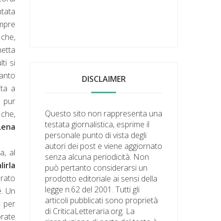
ntata
empre
,
che,
metta
ti si
tanto
DISCLAIMER
ita a
, pur
Questo sito non rappresenta una
 che,
testata giornalistica, esprime il
Lena
personale punto di vista degli
autori dei post e viene aggiornato
a, al
senza alcuna periodicità. Non
lirla
può pertanto considerarsi un
rato
prodotto editoriale ai sensi della
legge n.62 del 2001. Tutti gli
é. Un
articoli pubblicati sono proprietà
, per
di CriticaLetteraria.org. La
orate