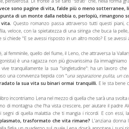
, pensierosa. Di fronte a sé tanti "strati" che, nella forma gra
nvece sono pagine di vita, falde più o meno sotterranee, li
punta di un monte dalla nebbia o, perlopiù, rimangono s
vita.
Questo romanzo passa attraverso tutti questi piani, 
ila, veloce, con la spietatezza di una siringa che buca la pelle
 e si chiede "E se avessi risposto in un altro modo? E se avessi 
 al femminile, quello del fiume, il Leno, che attraversa la Vallar
tagonista) è una ragazza non più giovanissima (la immaginiamo 
ive tranquillamente la sua "singletudine": ha un lavoro ch
uso una convivenza tiepida con "
una separazione pulita, un ce
radato la sua vita su binari ormai tranquilli.
E le sta bene co
libro incontriamo Lena nel mezzo di quella che sarà una svolta 
esino di montagna che l'ha vista crescere, per aiutare il padre A
segni di quella malattia che ti mangia i ricordi. E con essi, la
, plasmato, trasformato che vita rimane?
L'anziana donna l
la figlia un quaderno sul quale Lena dovrà annotare i suoi ri