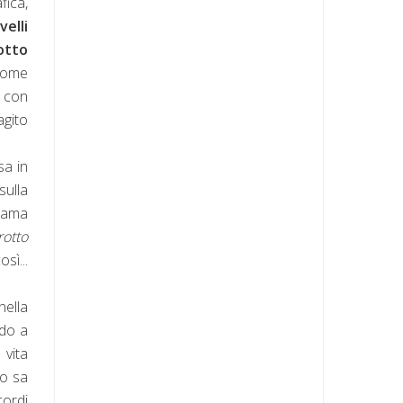
fica,
velli
otto
come
, con
agito
sa in
sulla
e ama
rotto
sì...
nella
ldo a
 vita
o sa
cordi