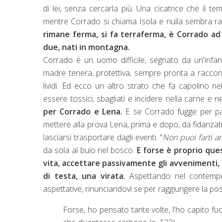
di lei, senza cercarla più. Una cicatrice che il
mentre Corrado si chiama Isola e nulla sembra ra
rimane ferma, si fa terraferma, è Corrado ad 
due, nati in montagna.
Corrado è un uomo difficile, segnato da un'infanz
madre tenera, protettiva, sempre pronta a raccontar
lividi. Ed ecco un altro strato che fa capolino ne
essere tossici, sbagliati e incidere nella carne e n
per Corrado e Lena.
E se Corrado fugge per pa
mettere alla prova Lena, prima e dopo, da fidanzati
lasciarsi trasportare dagli eventi. "
Non puoi farti 
da sola al buio nel bosco.
E forse è proprio ques
vita, accettare passivamente gli avvenimenti, 
di testa, una virata.
Aspettando nel contempo
aspettative, rinunciandovi se per raggiungere la post
Forse, ho pensato tante volte, l'ho capito fu