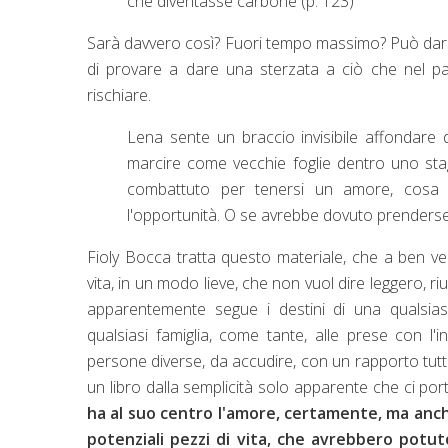
che diventasse carbone (p. 123)
Sarà davvero così? Fuori tempo massimo? Può dars
di provare a dare una sterzata a ciò che nel p
rischiare.
Lena sente un braccio invisibile affondare d
marcire come vecchie foglie dentro uno stagn
combattuto per tenersi un amore, cosa 
l'opportunità. O se avrebbe dovuto prendersel
Fioly Bocca tratta questo materiale, che a ben ve
vita, in un modo lieve, che non vuol dire leggero, riu
apparentemente segue i destini di una qualsiasi
qualsiasi famiglia, come tante, alle prese con l'
persone diverse, da accudire, con un rapporto tutto
un libro dalla semplicità solo apparente che ci port
ha al suo centro l'amore, certamente, ma anche
potenziali pezzi di vita, che avrebbero potu