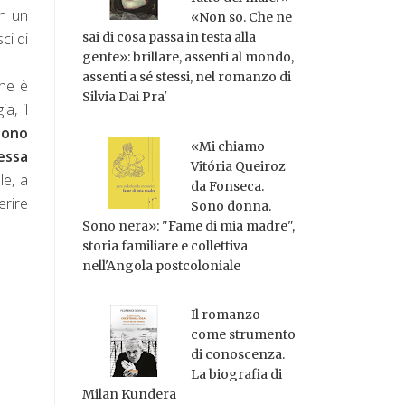
on un
«Non so. Che ne
ci di
sai di cosa passa in testa alla
gente»: brillare, assenti al mondo,
assenti a sé stessi, nel romanzo di
che è
Silvia Dai Pra'
a, il
sono
«Mi chiamo
essa
Vitória Queiroz
le, a
da Fonseca.
erire
Sono donna.
Sono nera»: "Fame di mia madre",
storia familiare e collettiva
nell'Angola postcoloniale
Il romanzo
come strumento
di conoscenza.
La biografia di
Milan Kundera