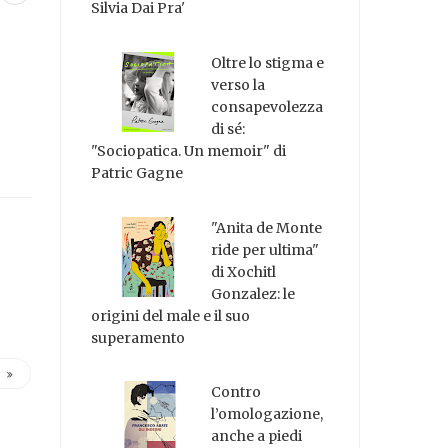
Silvia Dai Pra'
Oltre lo stigma e
verso la
consapevolezza
di sé:
"Sociopatica. Un memoir" di
Patric Gagne
"Anita de Monte
ride per ultima"
di Xochitl
Gonzalez: le
origini del male e il suo
superamento
Contro
l’omologazione,
anche a piedi