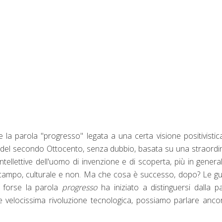
 la parola "progresso" legata a una certa visione positivistic
del secondo Ottocento, senza dubbio, basata su una straordi
intellettive dell'uomo di invenzione e di scoperta, più in general
campo, culturale e non. Ma che cosa è successo, dopo? Le g
e forse la parola
progresso
ha iniziato a distinguersi dalla p
e velocissima rivoluzione tecnologica, possiamo parlare anco