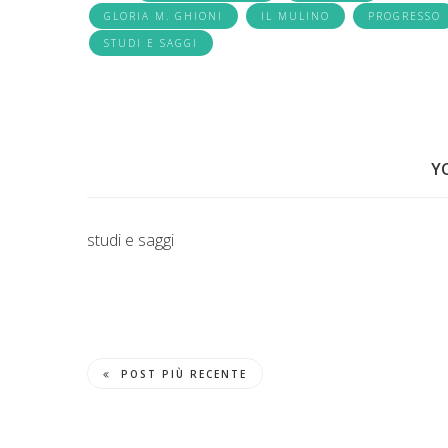
GLORIA M. GHIONI
IL MULINO
PROGRESSO
STUDI E SAGGI
Y
studi e saggi
POST PIÙ RECENTE