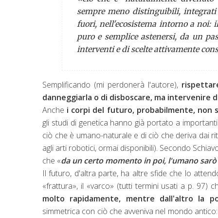
sempre meno distinguibili, integrati l
fuori, nell'ecosistema intorno a noi:
puro e semplice astenersi, da un pas
interventi e di scelte attivamente cons
Semplificando (mi perdonerà l'autore),
rispettar
danneggiarla o di disboscare, ma intervenire
Anche
i corpi del futuro, probabilmente, non 
gli studi di genetica hanno già portato a important
ciò che è umano-naturale e di ciò che deriva dai rit
agli arti robotici, ormai disponibili). Secondo Schiav
che «
da un certo momento in poi, l'umano sarò
Il futuro, d'altra parte, ha altre sfide che lo atten
«frattura», il «varco» (tutti termini usati a p. 97
molto rapidamente, mentre dall'altro la po
simmetrica con ciò che avveniva nel mondo antico: 