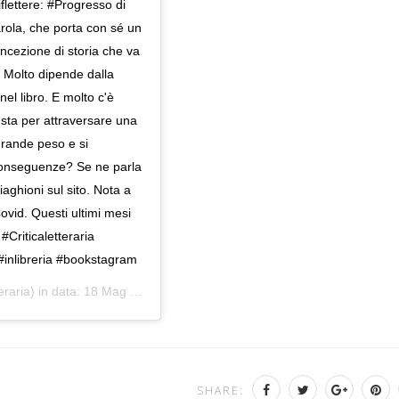
flettere: #Progresso di
rola, che porta con sé un
oncezione di storia che va
 Molto dipende dalla
l libro. E molto c'è
 sta per attraversare una
grande peso e si
i conseguenze? Se ne parla
iaghioni sul sito. Nota a
Covid. Questi ultimi mesi
#Criticaletteraria
i #inlibreria #bookstagram
eraria) in data:
18 Mag 2020 alle ore 12:39 PDT
SHARE: