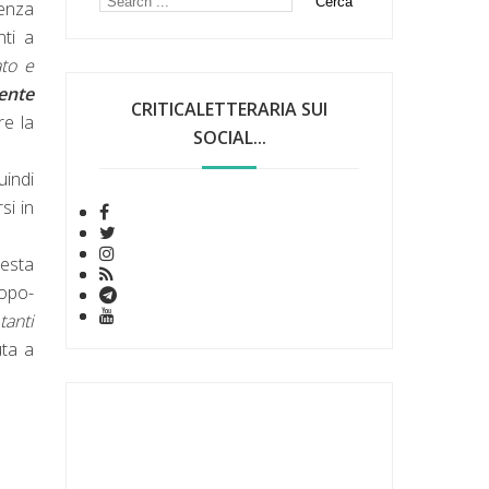
senza
nti a
ato e
ente
CRITICALETTERARIA SUI
re la
SOCIAL...
quindi
si in
uesta
ropo-
tanti
uta a