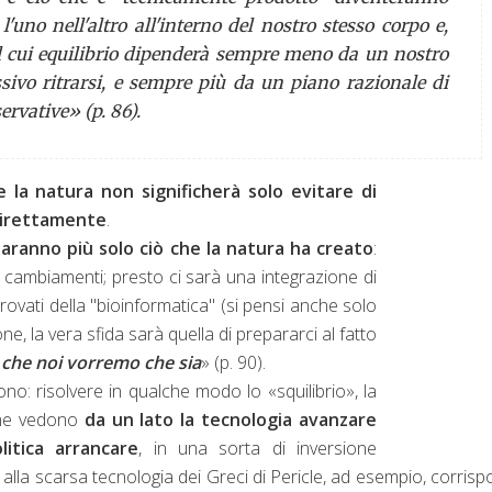
'uno nell'altro all'interno del nostro stesso corpo e,
 il cui equilibrio dipenderà sempre meno da un nostro
sivo ritrarsi, e sempre più da un piano razionale di
ervative» (p. 86).
e la natura non significherà solo evitare di
 direttamente
.
saranno più solo ciò che la natura ha creato
:
i cambiamenti; presto ci sarà una integrazione di
rovati della "bioinformatica" (si pensi anche solo
one, la vera sfida sarà quella di prepararci al fatto
 che noi vorremo che sia
» (p. 90).
dono: risolvere in qualche modo lo «squilibrio», la
) che vedono
da un lato la tecnologia avanzare
litica arrancare
, in una sorta di inversione
alla scarsa tecnologia dei Greci di Pericle, ad esempio, corris