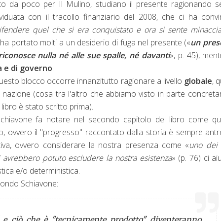
ito da poco per Il Mulino, studiano il presente ragionando 
dividuata con il tracollo finanziario del 2008, che ci ha convi
ifendere quel che si era conquistato e ora si sente minacci
e ha portato molti a un desiderio di fuga nel presente («
un pres
conosce nulla né alle sue spalle, né davanti
», p. 45), ment
ra e di governo
.
esto blocco occorre innanzitutto ragionare a livello
globale
, 
a nazione (cosa tra l'altro che abbiamo visto in parte concretar
ibro è stato scritto prima).
 Schiavone fa notare nel secondo capitolo del libro come q
nto, ovvero il "progresso" raccontato dalla storia è sempre ant
tiva, ovvero considerare la nostra presenza come «
uno dei 
ali avrebbero potuto escludere la nostra esistenza
» (p. 76) ci ai
tica e/o deterministica.
econdo Schiavone:
 e ciò che è "tecnicamente prodotto" diventeranno