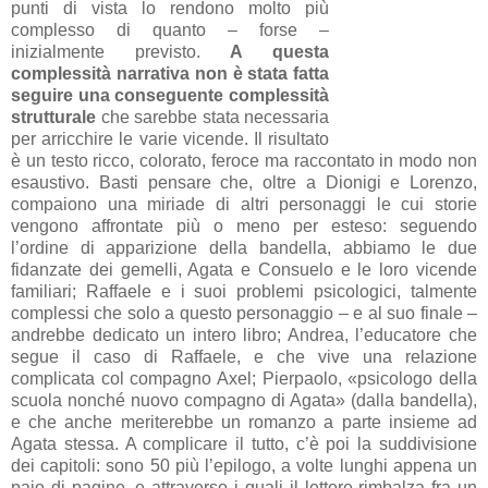
punti di vista lo rendono molto più
complesso di quanto – forse –
inizialmente previsto.
A questa
complessità narrativa non è stata fatta
seguire una conseguente complessità
strutturale
che sarebbe stata necessaria
per arricchire le varie vicende. Il risultato
è un testo ricco, colorato, feroce ma raccontato in modo non
esaustivo. Basti pensare che, oltre a Dionigi e Lorenzo,
compaiono una miriade di altri personaggi le cui storie
vengono affrontate più o meno per esteso: seguendo
l’ordine di apparizione della bandella, abbiamo le due
fidanzate dei gemelli, Agata e Consuelo e le loro vicende
familiari; Raffaele e i suoi problemi psicologici, talmente
complessi che solo a questo personaggio – e al suo finale –
andrebbe dedicato un intero libro; Andrea, l’educatore che
segue il caso di Raffaele, e che vive una relazione
complicata col compagno Axel; Pierpaolo, «psicologo della
scuola nonché nuovo compagno di Agata» (dalla bandella),
e che anche meriterebbe un romanzo a parte insieme ad
Agata stessa. A complicare il tutto, c’è poi la suddivisione
dei capitoli: sono 50 più l’epilogo, a volte lunghi appena un
paio di pagine, e attraverso i quali il lettore rimbalza fra un