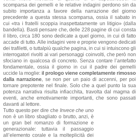
scomparsa dei gemelli e le relative indagini perdono sin da
subito importanza a favore della narrazione del giorno
precedente a questa stessa scomparsa, ossia il sabato in
cui «tra i fratelli scoppia inaspettatamente un litigio» (dalla
bandella). Basti pensare che, delle 228 pagine di cui consta
il libro, circa 180 sono dedicate a quel giorno, in cui di fatto
accade di tutto. Alle indagini vere e proprie vengono dedicati
dei trafiletti, o tuttalpiù qualche pagina, in cui si intuiscono gli
interrogatori rivolti ai vari personaggi coinvolti, che però non
sfociano in qualcosa di concreto. Senza contare l’antefatto
fondamentale, ossia il giorno in cui il padre dei gemelli
uccide la moglie:
il prologo viene completamente rimosso
dalla narrazione
, se non per un paio di accenni, per poi
tornare prepotente nel finale. Solo che a quel punto la sua
potenza narrativa risulta infiacchita, travolta dal magma di
eventi, anche emotivamente importanti, che sono passati
davanti al lettore.
Tutto questo per dire che
Invece che uno
non è un libro sbagliato o brutto, anzi, è
un gran bel romanzo di formazione e
generazionale: tuttavia il passaggio
all’elemento corale e la molteplicità dei