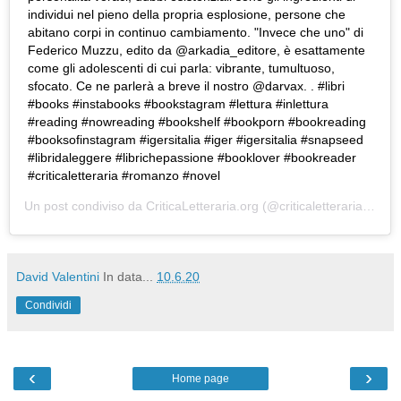
individui nel pieno della propria esplosione, persone che
abitano corpi in continuo cambiamento. "Invece che uno" di
Federico Muzzu, edito da @arkadia_editore, è esattamente
come gli adolescenti di cui parla: vibrante, tumultuoso,
sfocato. Ce ne parlerà a breve il nostro @darvax. . #libri
#books #instabooks #bookstagram #lettura #inlettura
#reading #nowreading #bookshelf #bookporn #bookreading
#booksofinstagram #igersitalia #iger #igersitalia #snapseed
#libridaleggere #librichepassione #booklover #bookreader
#criticaletteraria #romanzo #novel
Un post condiviso da
CriticaLetteraria.org
(@criticaletteraria) in data:
David Valentini
In data...
10.6.20
Condividi
‹
›
Home page