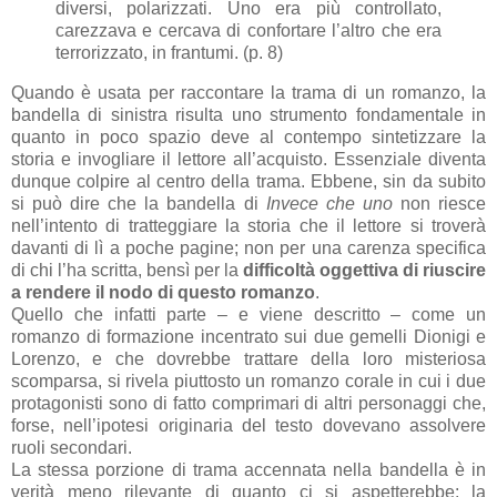
diversi, polarizzati. Uno era più controllato,
carezzava e cercava di confortare l’altro che era
terrorizzato, in frantumi. (p. 8)
Quando è usata per raccontare la trama di un romanzo, la
bandella di sinistra risulta uno strumento fondamentale in
quanto in poco spazio deve al contempo sintetizzare la
storia e invogliare il lettore all’acquisto. Essenziale diventa
dunque colpire al centro della trama. Ebbene, sin da subito
si può dire che la bandella di
Invece che uno
non riesce
nell’intento di tratteggiare la storia che il lettore si troverà
davanti di lì a poche pagine; non per una carenza specifica
di chi l’ha scritta, bensì per la
difficoltà oggettiva di riuscire
a rendere il nodo di questo romanzo
.
Quello che infatti parte – e viene descritto – come un
romanzo di formazione incentrato sui due gemelli Dionigi e
Lorenzo, e che dovrebbe trattare della loro misteriosa
scomparsa, si rivela piuttosto un romanzo corale in cui i due
protagonisti sono di fatto comprimari di altri personaggi che,
forse, nell’ipotesi originaria del testo dovevano assolvere
ruoli secondari.
La stessa porzione di trama accennata nella bandella è in
verità meno rilevante di quanto ci si aspetterebbe: la