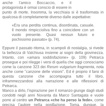
anche l'amico Boccaccio, e il
protagonista è ormai conscio di essere in
punto di morte. Insomma, la vecchiaia si è trasformata in
qualcosa di completamente diverso dalle aspettative:
«Era una perdita continua, disordinata, casuale.
Il mondo rimpiccioliva fino a coincidere con un
vuoto presente. Quasi nessun futuro e
pochissimo passato» (p. 74).
Eppure il passato ritorna, in scampoli di nostalgia, si rivede
la bellezza di Valchiusa insieme ai sogni della giovinezza.
Intanto, con «amara soddisfazione» (p. 109) Petrarca
prosegue e poi rilegge i versi di quella che oggi conosciamo
come la canzone 323 dei
Rerum vulgarium fragmenta
, nota
anche come "canzone delle visioni". Ed è proprio il farsi di
questa canzone che accompagna tutto il libro,
inframmezzandosi alla narrazione e alle riflessioni di
Petrarca.
Manco a dirlo, l'ispirazione per il romanzo giunge dagli studi
condotti negli anni Novanta da Marco Santagata e vuole
porre al centro
un Petrarca «che ha perso la fede»
, come
precisa l'autore nella postfazione. Torna, dunque, la