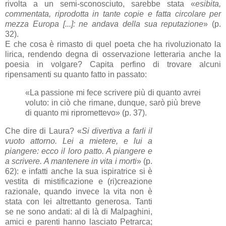
rivolta a un semi-sconosciuto, sarebbe stata «
esibita,
commentata, riprodotta in tante copie e fatta circolare per
mezza Europa [...]: ne andava della sua reputazione
» (p.
32).
E che cosa è rimasto di quel poeta che ha rivoluzionato la
lirica, rendendo degna di osservazione letteraria anche la
poesia in volgare? Capita perfino di trovare alcuni
ripensamenti su quanto fatto in passato:
«La passione mi fece scrivere più di quanto avrei
voluto: in ciò che rimane, dunque, sarò più breve
di quanto mi ripromettevo» (p. 37).
Che dire di Laura? «
Si divertiva a farli il
vuoto attorno. Lei a mietere, e lui a
piangere: ecco il loro patto. A piangere e
a scrivere. A mantenere in vita i morti
» (p.
62): e infatti anche la sua ispiratrice si è
vestita di mistificazione e (ri)creazione
razionale, quando invece la vita non è
stata con lei altrettanto generosa. Tanti
se ne sono andati: al di là di Malpaghini,
amici e parenti hanno lasciato Petrarca;