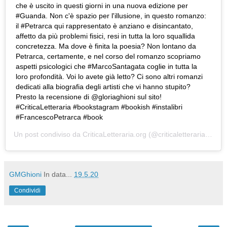
che è uscito in questi giorni in una nuova edizione per
#Guanda. Non c'è spazio per l'illusione, in questo romanzo:
il #Petrarca qui rappresentato è anziano e disincantato,
affetto da più problemi fisici, resi in tutta la loro squallida
concretezza. Ma dove è finita la poesia? Non lontano da
Petrarca, certamente, e nel corso del romanzo scopriamo
aspetti psicologici che #MarcoSantagata coglie in tutta la
loro profondità. Voi lo avete già letto? Ci sono altri romanzi
dedicati alla biografia degli artisti che vi hanno stupito?
Presto la recensione di @gloriaghioni sul sito!
#CriticaLetteraria #bookstagram #bookish #instalibri
#FrancescoPetrarca #book
Un post condiviso da
CriticaLetteraria.org
(@criticaletteraria) in data:
GMGhioni
In data...
19.5.20
Condividi