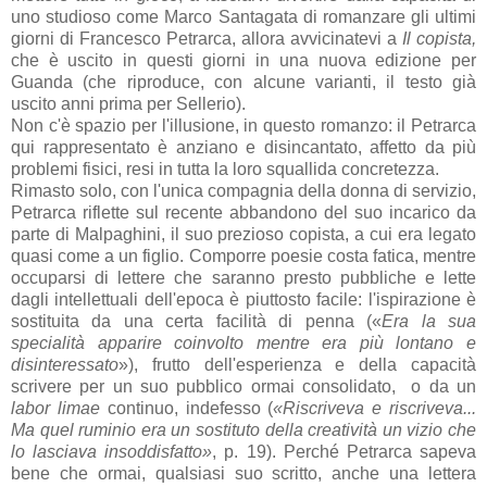
uno studioso come Marco Santagata di romanzare gli ultimi
giorni di Francesco Petrarca, allora avvicinatevi a
Il copista,
che è uscito in questi giorni in una nuova edizione per
Guanda (che riproduce, con alcune varianti, il testo già
uscito anni prima per Sellerio).
Non c'è spazio per l'illusione, in questo romanzo: il Petrarca
qui rappresentato è anziano e disincantato, affetto da più
problemi fisici, resi in tutta la loro squallida concretezza.
Rimasto solo, con l'unica compagnia della donna di servizio,
Petrarca riflette sul recente abbandono del suo incarico da
parte di Malpaghini, il suo prezioso copista, a cui era legato
quasi come a un figlio. Comporre poesie costa fatica, mentre
occuparsi di lettere che saranno presto pubbliche e lette
dagli intellettuali dell'epoca è piuttosto facile: l'ispirazione è
sostituita da una certa facilità di penna («
Era la sua
specialità apparire coinvolto mentre era più lontano e
disinteressato
»), frutto dell'esperienza e della capacità
scrivere per un suo pubblico ormai consolidato, o da un
labor limae
continuo, indefesso (
«Riscriveva e riscriveva...
Ma quel ruminio era un sostituto della creatività un vizio che
lo lasciava insoddisfatto»
, p. 19). Perché Petrarca sapeva
bene che ormai, qualsiasi suo scritto, anche una lettera