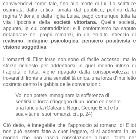
convivendovi come tale, fino alla morte di lui. La scrittrice
osannata dalla critica, amata dal pubblico, perfino dalla
regina Vittoria e dalla figlia Luisa, pagò comunque tutta la
vita l’ipocrisia della
società vittoriana
. Quella società,
appunto, le cui contraddizioni e il conformismo ha saputo
rielaborare nei propri romanzi, in un erudito intreccio di
realismo, indagine psicologica, pensiero positivista e
visione soggettiva
.
I romanzi di Eliot forse non sono di facile accesso, ma lo
sforzo richiesto per addentrarsi in quel mondo intriso di
tragicità e lotta, viene ripagato dalla consapevolezza di
trovarsi di fronte a una sensibilità unica, una forza d’intelletto
costretto dentro la gabbia delle convenzioni:
Voi non potete immaginare la sofferenza di
sentirsi la forza d’ingegno di un uomo ed essere
una fanciulla (Gateano Negri, George Eliot e la
sua vita nei suoi romanzi, cit. p. 24)
Ciò detto, è innegabile che l’approccio ai romanzi di Eliot
non può essere fatto a cuor leggero, ci si addentra in un
mondo che non lascia consolazione alcuna, tanto per