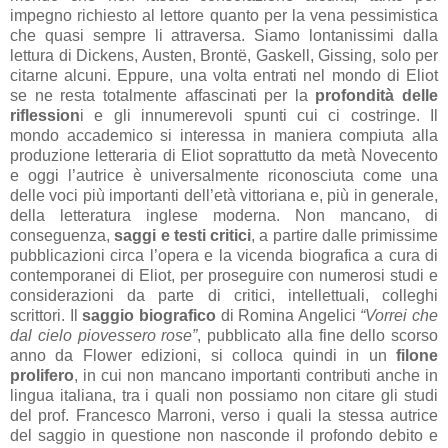
impegno richiesto al lettore quanto per la vena pessimistica
che quasi sempre li attraversa. Siamo lontanissimi dalla
lettura di Dickens, Austen, Brontë, Gaskell, Gissing, solo per
citarne alcuni. Eppure, una volta entrati nel mondo di Eliot
se ne resta totalmente affascinati per la
profondità delle
riflession
i e gli innumerevoli spunti cui ci costringe. Il
mondo accademico si interessa in maniera compiuta alla
produzione letteraria di Eliot soprattutto da metà Novecento
e oggi l’autrice è universalmente riconosciuta come una
delle voci più importanti dell’età vittoriana e, più in generale,
della letteratura inglese moderna. Non mancano, di
conseguenza,
saggi e testi critici
, a partire dalle primissime
pubblicazioni circa l’opera e la vicenda biografica a cura di
contemporanei di Eliot, per proseguire con numerosi studi e
considerazioni da parte di critici, intellettuali, colleghi
scrittori. Il
saggio biografico
di Romina Angelici
“Vorrei che
dal cielo piovessero rose”
, pubblicato alla fine dello scorso
anno da Flower edizioni, si colloca quindi in un
filone
prolifero
, in cui non mancano importanti contributi anche in
lingua italiana, tra i quali non possiamo non citare gli studi
del prof. Francesco Marroni, verso i quali la stessa autrice
del saggio in questione non nasconde il profondo debito e