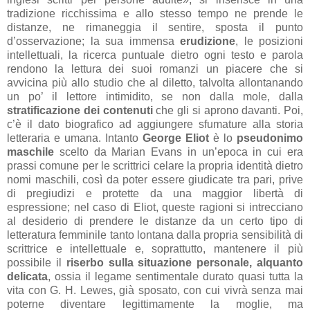
tradizione ricchissima e allo stesso tempo ne prende le
distanze, ne rimaneggia il sentire, sposta il punto
d’osservazione; la sua immensa
erudizione
, le posizioni
intellettuali, la ricerca puntuale dietro ogni testo e parola
rendono la lettura dei suoi romanzi un piacere che si
avvicina più allo studio che al diletto, talvolta allontanando
un po’ il lettore intimidito, se non dalla mole, dalla
stratificazione dei contenuti
che gli si aprono davanti. Poi,
c’è il dato biografico ad aggiungere sfumature alla storia
letteraria e umana. Intanto
George Eliot
è lo
pseudonimo
maschile
scelto da Marian Evans in un’epoca in cui era
prassi comune per le scrittrici celare la propria identità dietro
nomi maschili, così da poter essere giudicate tra pari, prive
di pregiudizi e protette da una maggior libertà di
espressione; nel caso di Eliot, queste ragioni si intrecciano
al desiderio di prendere le distanze da un certo tipo di
letteratura femminile tanto lontana dalla propria sensibilità di
scrittrice e intellettuale e, soprattutto, mantenere il più
possibile il
riserbo sulla situazione personale, alquanto
delicata
, ossia il legame sentimentale durato quasi tutta la
vita con G. H. Lewes, già sposato, con cui vivrà senza mai
poterne diventare legittimamente la moglie, ma