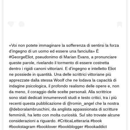
«Voi non potete immaginare la sofferenza di sentirsi la forza
d’ingegno di un uomo ed essere una fanciulla» È
#GeorgeEliot, pseudonimo di Marian Evans, a pronunciare
queste parole, rivelando il tormento di essere costretta
dentro i rigidi canoni vittoriani. E d’ingegno e intelletto Eliot
ne possiede in quantità. Una delle scrittrici vittoriane più
apprezzate dalla stessa Woolf che ne lodava la capacità di
indagine psicologica, il profondo realismo delle opere e, non
da meno, il coraggio delle scelte personali. Alla scrittrice
sono stati dedicati innumerevoli studi e testo critici, tra i più
recenti questa pubblicazione di @romin_angel che la nostra
@deboralambruschini, da anglista appassionata di scritture
femminili, ha letto con molta curiosità. Sul sito trovate alcune
considerazioni a riguardo. #CriticaLetteraria #book
#bookstagram #booklover #bookblogger #bookaddict