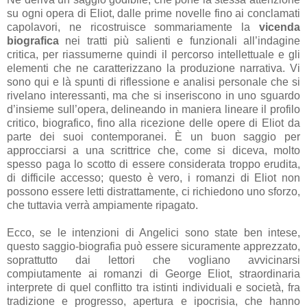
su ogni opera di Eliot, dalle prime novelle fino ai conclamati
capolavori, ne ricostruisce sommariamente la
vicenda
biografica
nei tratti più salienti e funzionali all’indagine
critica, per riassumerne quindi il percorso intellettuale e gli
elementi che ne caratterizzano la produzione narrativa. Vi
sono qui e là spunti di riflessione e analisi personale che si
rivelano interessanti, ma che si inseriscono in uno sguardo
d’insieme sull’opera, delineando in maniera lineare il profilo
critico, biografico, fino alla ricezione delle opere di Eliot da
parte dei suoi contemporanei. È un buon saggio per
approcciarsi a una scrittrice che, come si diceva, molto
spesso paga lo scotto di essere considerata troppo erudita,
di difficile accesso; questo è vero, i romanzi di Eliot non
possono essere letti distrattamente, ci richiedono uno sforzo,
che tuttavia verrà ampiamente ripagato.
Ecco, se le intenzioni di Angelici sono state ben intese,
questo saggio-biografia può essere sicuramente apprezzato,
soprattutto dai lettori che vogliano avvicinarsi
compiutamente ai romanzi di George Eliot, straordinaria
interprete di quel conflitto tra istinti individuali e società, fra
tradizione e progresso, apertura e ipocrisia, che hanno