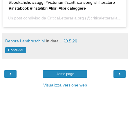
#bookaholic #saggi #victorian #scrittrice #englishliterature
#instabook #instalibri #libri #libridaleggere
Un post condiviso da
CriticaLetteraria.org
(@criticaletteraria) in data:
Debora Lambruschini
In data...
29.5.20
Condividi
‹
›
Home page
Visualizza versione web