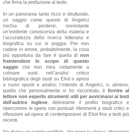
che firma la prefazione al testo.
In un panorama tanto ricco e strutturato,
un saggio come questo di Angelici
rischia di perdersi, nonostante
un’evidente conoscenza della materia e
l’accuratezza della ricerca letteraria e
biografica su cui si poggia. Per non
cadere in errore, probabilmente, la cosa
più opportuna da fare è quella di
non
fraintendere lo scopo di questo
saggio
che non mira certamente a
colmare vuoti nell’analisi critico
bibliografica degli studi su Eliot o aprirsi
a nuovi spunti e analisi; l’intendo di Angelici, o, almeno,
quello che personalmente vi ho riscontrato, è
fornire al
lettore non esperto strumenti utili per avvicinarsi ai testi
dell’autrice inglese
, delinearne il profilo biografico e
ripercorrere le opere con puntuali riferimenti a studi critici e
riflessioni ad opera di contemporanei di Eliot fino a testi più
recenti.
Ne deriva un saggio godibile, che pone la stessa attenzione