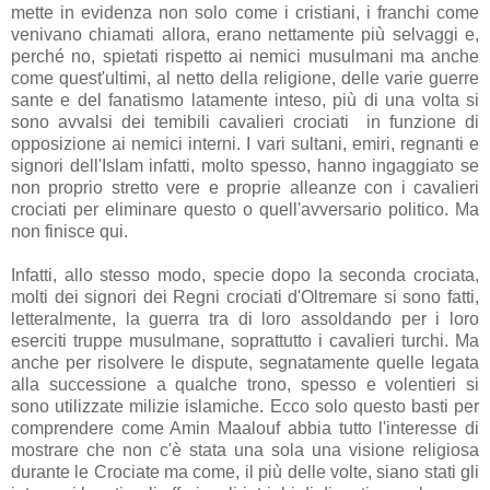
mette in evidenza non solo come i cristiani, i franchi come
venivano chiamati allora, erano nettamente più selvaggi e,
perché no, spietati rispetto ai nemici musulmani ma anche
come quest'ultimi, al netto della religione, delle varie guerre
sante e del fanatismo latamente inteso, più di una volta si
sono avvalsi dei temibili cavalieri crociati in funzione di
opposizione ai nemici interni. I vari sultani, emiri, regnanti e
signori dell'Islam infatti, molto spesso, hanno ingaggiato se
non proprio stretto vere e proprie alleanze con i cavalieri
crociati per eliminare questo o quell'avversario politico. Ma
non finisce qui.
Infatti, allo stesso modo, specie dopo la seconda crociata,
molti dei signori dei Regni crociati d'Oltremare si sono fatti,
letteralmente, la guerra tra di loro assoldando per i loro
eserciti truppe musulmane, soprattutto i cavalieri turchi. Ma
anche per risolvere le dispute, segnatamente quelle legata
alla successione a qualche trono, spesso e volentieri si
sono utilizzate milizie islamiche. Ecco solo questo basti per
comprendere come Amin Maalouf abbia tutto l'interesse di
mostrare che non c'è stata una sola una visione religiosa
durante le Crociate ma come, il più delle volte, siano stati gli