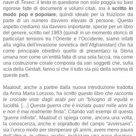
nave di Teseo
: il testo in questione non solo poggia su basi
rigorose fatte di documenti e volumi citati, ma è
scritto in
modo pop e popolare
, quindi ideale per la fruizione da
parte di un numero davvero elevato di persone. Questo
aspetto crediamo sia davvero importante, specie per un libro
del genere, scritto nel 1983 (quindi in un momento storico di
particolari tensioni tra l’Oriente e l’Occidente, siamo infatti
alla vigilia dell’invasione sovietica dell’Afghanistan) che ha
come principale obiettivo quello di presentarci la Storia
umana non come un’entità fatta di una sola faccia, ma come
una costruzione corale composta da vari soggetti che, sulla
scia della Gestalt, fanno sì che il tutto sia più della somma di
queste parti.
Maalouf, anche a partire dalla nuova introduzione tradotta
da Anna Maria Lorusso, ha
scritto questo libro che racconta
le crociate viste dagli arabi per un “bisogno di equità e
lucidità.
[…]
Questa guerra che è iniziata quasi mille anni fa
e non è mai realmente finita”.
Citando vari esempi di questa
“guerra infinita
”, Maalouf ci spiega come, ancora una volta,
la conoscenza, anche e soprattutto del campo “avversario”,
sia l’unico modo per stemperare gli animi, avere meno paura
dell’altro e, in ultima analisi, realizzare una pace duratura.