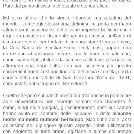
Pure dal punto di vista intellettuale e storiografico.
Ed ecco allora che lo storico libanese ma cittadino del
mondo - come egli stesso ama definirsi - ci porta per mano
attraverso il susseguirsi delle varie imprese belliche che i
regni e i cavalieri d'Occidente hanno promosso nell'arco di
circa due secoli per tentare di riconquistare Gerusalemme,
la Città Santa del Cristianesimo. Detta così, appare una
narrazione abbastanza lineare, con le varie crociate che,
come siamo stati abituati da sempre a studiare a scuola, si
alternano una dopo l'altra con vari successi per quanto
concerne il fronte cristiano fino alla definitiva sconfitta, con la
caduta della roccaforte di San Giovanni d'Acri nel 1291,
conquistata dalla truppe dei Mamelucchi.
Quello che però sui banchi di scuola (ma anche in parecchie
aule universitarie) non emerge sempre con chiarezza è
come, lungi dalla vulgata, gli schieramenti posti sul campo
hanno avuto dei contorni, delle "squadre" e delle
alleanze
molto ma molto mutevoli nel tempo
. Maalouf è abile, anzi
abilissimo nel dipingere questo aspetto. Infatti utilizzando
con sapienza le fonti arabe, egiziane e turche del tempo