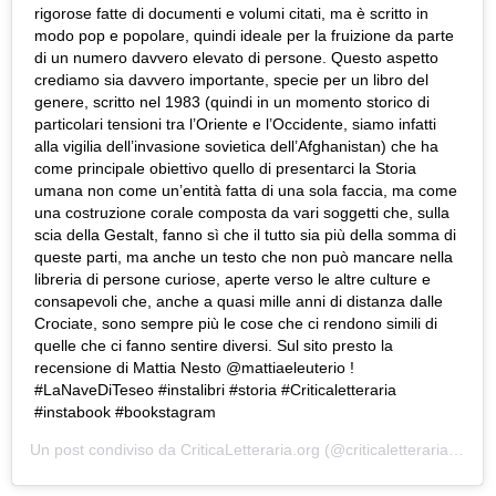
rigorose fatte di documenti e volumi citati, ma è scritto in
modo pop e popolare, quindi ideale per la fruizione da parte
di un numero davvero elevato di persone. Questo aspetto
crediamo sia davvero importante, specie per un libro del
genere, scritto nel 1983 (quindi in un momento storico di
particolari tensioni tra l’Oriente e l’Occidente, siamo infatti
alla vigilia dell’invasione sovietica dell’Afghanistan) che ha
come principale obiettivo quello di presentarci la Storia
umana non come un’entità fatta di una sola faccia, ma come
una costruzione corale composta da vari soggetti che, sulla
scia della Gestalt, fanno sì che il tutto sia più della somma di
queste parti, ma anche un testo che non può mancare nella
libreria di persone curiose, aperte verso le altre culture e
consapevoli che, anche a quasi mille anni di distanza dalle
Crociate, sono sempre più le cose che ci rendono simili di
quelle che ci fanno sentire diversi. Sul sito presto la
recensione di Mattia Nesto @mattiaeleuterio !
#LaNaveDiTeseo #instalibri #storia #Criticaletteraria
#instabook #bookstagram
Un post condiviso da
CriticaLetteraria.org
(@criticaletteraria) in data: