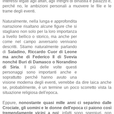
interessi legati agli affari, agli intrighi di dinastia e palazzo e,
perché no, le ambizioni personali a muovere le file e le
trame degli eventi.
Naturalmente, nella lunga e approfondita
narrazione risaltano alcune figure che si
stagliano non solo per la loro importanza
a livello bellico o storico, ma anche per
come nel campo avversario venivano
descritti. Stiamo naturalmente parlando
di
Saladino, Riccardo Cuor di Leone
ma anche di Federico II di Svevia
nonché Buri di Damasco o Norandino
di Siria
. Il più delle volte questi
personaggi sono importanti anche e
soprattutto perché hanno avuto una
visione moderna degli eventi, verrebbe da dire laica anche
se, probabilmente, è un termine un poco scorretto vista la
situazione religiosa dell'epoca.
Eppure,
nonostante quasi mille anni ci separino dalle
Crociate, gli uomini e le donne dell'epoca ci paiono così
tremendamente vicini a noi
: infatti sono spergiuri, non