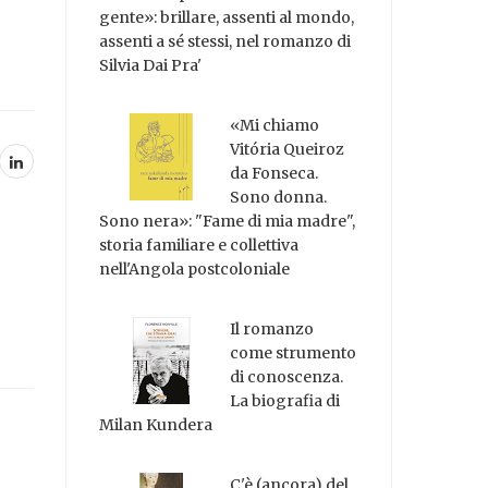
gente»: brillare, assenti al mondo,
assenti a sé stessi, nel romanzo di
Silvia Dai Pra'
«Mi chiamo
Vitória Queiroz
da Fonseca.
Sono donna.
Sono nera»: "Fame di mia madre",
storia familiare e collettiva
nell'Angola postcoloniale
Il romanzo
come strumento
di conoscenza.
La biografia di
Milan Kundera
C'è (ancora) del