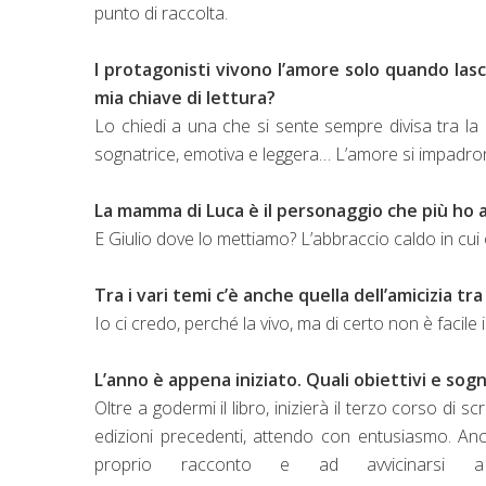
punto di raccolta.
I protagonisti vivono l’amore solo quando lasc
mia chiave di lettura?
Lo chiedi a una che si sente sempre divisa tra la p
sognatrice, emotiva e leggera… L’amore si impadron
La mamma di Luca è il personaggio che più ho am
E Giulio dove lo mettiamo? L’abbraccio caldo in cu
Tra i vari temi c’è anche quella dell’amicizia 
Io ci credo, perché la vivo, ma di certo non è facile
L’anno è appena iniziato. Quali obiettivi e sogni
Oltre a godermi il libro, inizierà il terzo corso di sc
edizioni precedenti, attendo con entusiasmo. Anch
proprio racconto e ad avvicinarsi