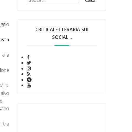
aggio
CRITICALETTERARIA SUI
SOCIAL...
sista
 alla
sione
i
”, p.
salvo
ne.
ssano
i
, tra