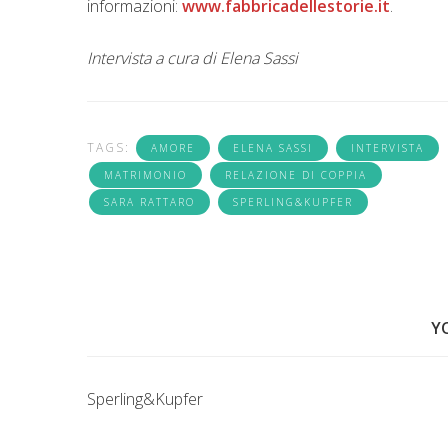
informazioni:
www.fabbricadellestorie.it
.
Intervista a cura di Elena Sassi
TAGS:
AMORE
ELENA SASSI
INTERVISTA
MATRIMONIO
RELAZIONE DI COPPIA
SARA RATTARO
SPERLING&KUPFER
Y
Sperling&Kupfer