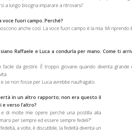
i a lungo bisogna imparare a ritrovarsi”.
una voce fuori campo. Perché?
conoscono anche così. La voce fuori campo è la mia. Mi riprendo i
e siano Raffaele e Luca a condurla per mano. Come ti arri
facile da gestire. È troppo giovane quando diventa grande 
vita.
o e se non fosse per Luca avrebbe naufragato.
ertà in un altro rapporto; non era questo il
 e verso l’altro?
 e di molte mie opere perché una postilla alla
amarsi per sempre ed essere sempre fedeli?”
nfedeltà, a volte, è discutibile, la fedeltà diventa un