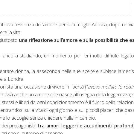
ritrova l’essenza dell’amore per sua moglie Aurora, dopo un vi
re la vita.
 piuttosto
una riflessione sull’amore e sulla possibilità che e
ncora studiando, un momento per lei molto difficile legato
 diventare donna, la asseconda nelle sue scelte e subisce la deci
se a Londra.
nista una occasione di vivere in libertà (“
avevo mollato le redin
 e chissà anche un amore che nasce all’insegna della leggerezza, 
stessi e liberi da ogni condizionamento è il fulcro della relazio
trandosi sulla vita di ogni giorno e sui piccoli piaceri che pa
e lo accoglie senza chiedere nulla in cambio.
dei protagonisti,
tra amori leggeri e accudimenti profond
iliari che si nutrono di assenze.