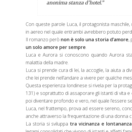
anonima stanza d’hotel.”
Con queste parole Luca, il protagonista maschile, 
in aereo nel quale entrambi avrebbero potuto perde
Il romanzo però
non è solo una storia d’amore
,
un solo amore per sempre
.
Luca e Aurora si conoscono quando Aurora sta a
malattia della madre.
Luca si prende cura di lei, la accoglie, la aiuta a
che lei prende nell’andare a vivere per qualche me
Questa esperienza londinese si rivela per la protago
131) e soprattutto di assaporare gli istanti di vita
poi diventare profondo e vero, nel quale l’essere se 
Luca, nel frattempo, prova ad essere sereno, concen
anche attraverso la frequentazione di una donna ch
La storia si sviluppa
tra vicinanza e lontananza
legami consolidati che vivono di istanti e affetti fam