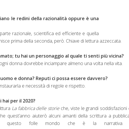
iano le redini della razionalità oppure è una
arte razionale, scientifica ed efficiente e quella
isce prima della seconda, però. Chiave di lettura azzeccata.
ato; tu hai un personaggio al quale ti senti più vicina?
i ogni donna dovrebbe inciampare almeno una volta nella vita.
tra uomo e donna? Reputi ci possa essere davvero?
 instaurarla e necessità di regole e rispetto.
 hai per il 2020?
rittura
La fabbrica delle storie
che, viste le grandi soddisfazioni 
e quest’anno aiuterò alcuni amanti della scrittura a pubblica
 a questo folle mondo che è la narrativa. 