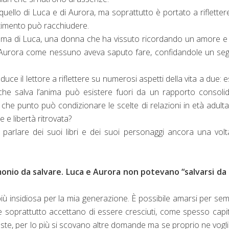
a, quello di Luca e di Aurora, ma soprattutto è portato a rifletter
imento può racchiudere.
mma di Luca, una donna che ha vissuto ricordando un amore e
i di Aurora come nessuno aveva saputo fare, confidandole un se
e il lettore a riflettere su numerosi aspetti della vita a due: e
che salva l’anima può esistere fuori da un rapporto consoli
 che punto può condizionare le scelte di relazioni in età adult
 e libertà ritrovata?
parlare dei suoi libri e dei suoi personaggi ancora una vol
onio da salvare. Luca e Aurora non potevano “salvarsi da s
 insidiosa per la mia generazione. È possibile amarsi per se
e soprattutto accettano di essere cresciuti, come spesso capit
sposte, per lo più si scovano altre domande ma se proprio ne vog