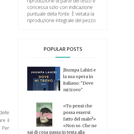
riproduzione di parte del testo è
concessa solo con indicazione
puntuale della fonte. È vietata la
riproduzione integrale del pezzo.
POPULAR POSTS
Jhumpa Lahiri e
la sua opera in
italiano: "Dove
mi trovo"
«Tu pensi che
delle
possa essersi
fatto del male?»
re il
«Non so. Che ne
Per
sai di cosa passa in testa alla