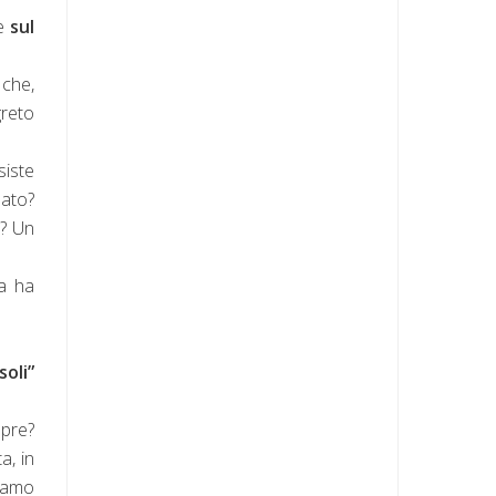
e
sul
 che,
greto
siste
dato?
a? Un
ta ha
oli”
mpre?
a, in
liamo