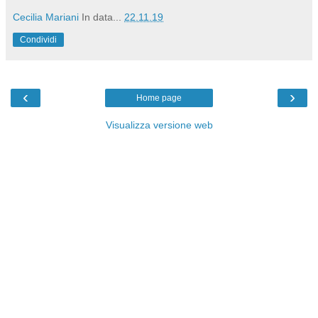
Cecilia Mariani
In data...
22.11.19
Condividi
‹
›
Home page
Visualizza versione web