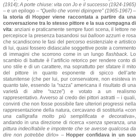
(1914)
;
A porte chiuse: vita con Jo e il successo (1924-1965)
– e un epilogo –
“Quello che vorrei dipingere” (1965-1967)
–
la storia di Hopper viene raccontata a partire da una
conversazione tra lo stesso pittore e la sua compagna di
vita
: anziani e praticamente sempre fuori scena, il lettore ne
percepisce la presenza basandosi sui
balloon
azzurri e rosa
che scandiscono le fasi del percorso esistenziale e artistico
di lui, quasi fossero didascalie soggettive poste a commento
di immagini che scorrono come in un lungo
flashback
. Lo
scambio di battute è l’artificio retorico per rendere conto di
uno stile e di un carattere, ma soprattutto per sfatare il mito
del pittore in quanto esponente di spicco dell’arte
statunitense (che per lui, pur conservatore, non esisteva in
quanto tale, essendo la “razza” americana il risultato di una
varietà di altre “razze”) e votato a un realismo
rappresentativo. Avverso al credo dei pittori astratti – i quali,
convinti che non fosse possibile fare ulteriori progressi nella
rappresentazione della natura, cercavano di sostituirla «
con
una calligrafia molto più semplificata e decorativa
»,
andando in una direzione di ricerca «
senza speranza, una
pittura indecifrabile e impotente che se avesse qualcosa da
dire non potrebbe dirlo
» –
Hopper confidava in un suo