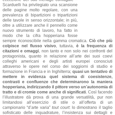
Scarduelli ha privilegiato una scansione
delle pagine molto regolare, con una
prevalenza di bipartizioni o tripartizioni
delle tavole in senso orizzontale; in più,
oltre a utilizzare anche il pennello come
nuovo strumento di lavoro, ha fatto in
modo che la cifra hopperiana fosse
sempre riconoscibile nella gamma cromatica.
Ciò che più
colpisce nel flusso visivo
, tuttavia,
è la frequenza di
citazioni e omaggi
, non tanto e non solo nei confronti del
protagonista, quanto in relazione all’arte dei suoi coevi
colleghi americani e degli artisti europei conosciuti
attraverso le opere nel corso dei soggiorni di studio e
formazione in Francia e in Inghilterra;
quasi un tentativo di
mettere in evidenza quel sistema di coesistenze,
contrasti e confluenze che determinarono la maniera
hopperiana, indirizzando il pittore verso un’autonomia di
tratto e di cromie come anche di significati
. Così facendo
l’illustratore dà prova di una grande versatilità, pur non
limitandosi all’esercizio di stile o all’offerta di un
campionario “d’arte varia”
tout court
: lo dimostrano il taglio
sofisticato delle inquadrature, l’insistenza sui dettagli e