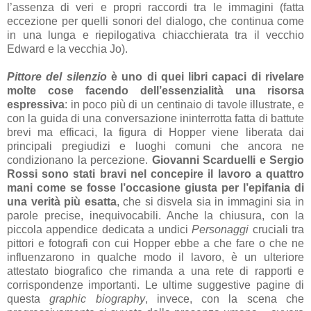
l’assenza di veri e propri raccordi tra le immagini (fatta
eccezione per quelli sonori del dialogo, che continua come
in una lunga e riepilogativa chiacchierata tra il vecchio
Edward e la vecchia Jo).
Pittore del silenzio
è uno di quei libri capaci di rivelare
molte cose facendo dell’essenzialità una risorsa
espressiva
: in poco più di un centinaio di tavole illustrate, e
con la guida di una conversazione ininterrotta fatta di battute
brevi ma efficaci, la figura di Hopper viene liberata dai
principali pregiudizi e luoghi comuni che ancora ne
condizionano la percezione.
Giovanni Scarduelli e Sergio
Rossi sono stati bravi nel concepire il lavoro a quattro
mani come se fosse l’occasione giusta per l’epifania di
una verità più esatta
, che si disvela sia in immagini sia in
parole precise, inequivocabili. Anche la chiusura, con la
piccola appendice dedicata a undici
Personaggi
cruciali tra
pittori e fotografi con cui Hopper ebbe a che fare o che ne
influenzarono in qualche modo il lavoro, è un ulteriore
attestato biografico che rimanda a una rete di rapporti e
corrispondenze importanti. Le ultime suggestive pagine di
questa
graphic biography
, invece, con la scena che