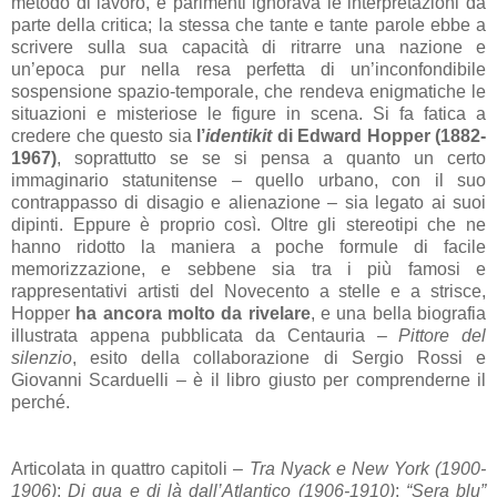
metodo di lavoro, e parimenti ignorava le interpretazioni da
parte della critica; la stessa che tante e tante parole ebbe a
scrivere sulla sua capacità di ritrarre una nazione e
un’epoca pur nella resa perfetta di un’inconfondibile
sospensione spazio-temporale, che rendeva enigmatiche le
situazioni e misteriose le figure in scena. Si fa fatica a
credere che questo sia
l’
identikit
di Edward Hopper (1882-
1967)
, soprattutto se se si pensa a quanto un certo
immaginario statunitense – quello urbano, con il suo
contrappasso di disagio e alienazione – sia legato ai suoi
dipinti. Eppure è proprio così. Oltre gli stereotipi che ne
hanno ridotto la maniera a poche formule di facile
memorizzazione, e sebbene sia tra i più famosi e
rappresentativi artisti del Novecento a stelle e a strisce,
Hopper
ha ancora molto da rivelare
, e una bella biografia
illustrata appena pubblicata da Centauria –
Pittore del
silenzio
, esito della collaborazione di Sergio Rossi e
Giovanni Scarduelli – è il libro giusto per comprenderne il
perché.
Articolata in quattro capitoli –
Tra Nyack e New York (1900-
1906)
;
Di qua e di là dall’Atlantico (1906-1910)
;
“Sera blu”