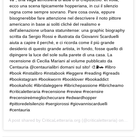
ecco una scena tipicamente hopperiana, in cui il silenzio
regna come sempre sovrano. Pare cosa ovvia, eppure
bisognerebbe fare attenzione nel descrivere il noto pittore
americano in base ai soliti cliché del realismo e
dell'alienazione urbana statunitense: una graphic biography
scritta da Sergio Rossi e illustrata da Giovanni Scarduelli
aiuta a capire il perché, e ci ricorda come il più grande
desiderio di questo grande artista, in fondo, fosse quello di
dipingere la luce del sole sulla parete di una casa. La
recensione di Cecilia Mariani al volume pubblicato da
Centauria @centaurialibri domani sul sito! 🎨⛽🚗 #libro
#book #instalibro #instabook #leggere #reading #igreads
#bookstagram #bookworm #booklover #bookaddict
#bookaholic #libridaleggere #librichepassione #libricheamo
#criticaletteraria #recensione #review #recensire
#recensireèmegliochecurare #edwardhopper
#pittoredelsilenzio #sergiorossi #giovanniscarduelli
#centauria
A post shared by
CriticaLetteraria.org
(@criticaletteraria) on
Nov 2