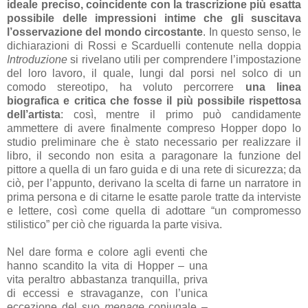
ideale preciso, coincidente con la trascrizione più esatta
possibile delle impressioni intime che gli suscitava
l’osservazione del mondo circostante
. In questo senso, le
dichiarazioni di Rossi e Scarduelli contenute nella doppia
Introduzione
si rivelano utili per comprendere l’impostazione
del loro
lavoro, il quale,
lungi dal porsi nel solco di un
comodo stereotipo, ha voluto percorrere
una linea
biografica e critica che fosse il più possibile rispettosa
dell’artista
: così, mentre il primo può candidamente
ammettere di avere finalmente compreso Hopper dopo lo
studio preliminare che è stato necessario per realizzare il
libro, il secondo non esita a paragonare la funzione del
pittore a quella di un faro guida e di una rete di sicurezza; da
ciò, per l’appunto, derivano la scelta di farne un narratore in
prima persona e di citarne le esatte parole tratte da interviste
e lettere, così come quella di adottare “un compromesso
stilistico” per ciò che riguarda la parte visiva.
Nel dare forma e colore agli eventi che
hanno scandito la vita di Hopper – una
vita peraltro abbastanza tranquilla, priva
di eccessi e stravaganze, con l’unica
eccezione del suo
menage
coniugale –