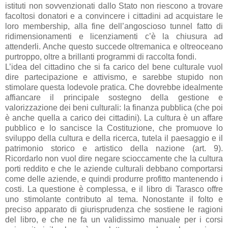
istituti non sovvenzionati dallo Stato non riescono a trovare
facoltosi donatori e a convincere i cittadini ad acquistare le
loro membership, alla fine dell’angoscioso tunnel fatto di
ridimensionamenti e licenziamenti c’è la chiusura ad
attenderli. Anche questo succede oltremanica e oltreoceano
purtroppo, oltre a brillanti programmi di raccolta fondi.
L’idea del cittadino che si fa carico del bene culturale vuol
dire partecipazione e attivismo, e sarebbe stupido non
stimolare questa lodevole pratica. Che dovrebbe idealmente
affiancare il principale sostegno della gestione e
valorizzazione dei beni culturali: la finanza pubblica (che poi
è anche quella a carico dei cittadini). La cultura è un affare
pubblico e lo sancisce la Costituzione, che promuove lo
sviluppo della cultura e della ricerca, tutela il paesaggio e il
patrimonio storico e artistico della nazione (art. 9).
Ricordarlo non vuol dire negare scioccamente che la cultura
porti reddito e che le aziende culturali debbano comportarsi
come delle aziende, e quindi produrre profitto mantenendo i
costi. La questione è complessa, e il libro di Tarasco offre
uno stimolante contributo al tema. Nonostante il folto e
preciso apparato di giurisprudenza che sostiene le ragioni
del libro, e che ne fa un validissimo manuale per i corsi