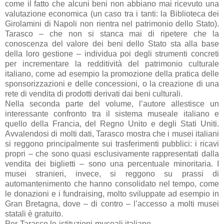
come il fatto che alcuni beni non abbiano mai ricevuto una
valutazione economica (un caso tra i tanti: la Biblioteca dei
Girolamini di Napoli non rientra nel patrimonio dello Stato).
Tarasco – che non si stanca mai di ripetere che la
conoscenza del valore dei beni dello Stato sta alla base
della loro gestione – individua poi degli strumenti concreti
per incrementare la redditività del patrimonio culturale
italiano, come ad esempio la promozione della pratica delle
sponsorizzazioni e delle concessioni, o la creazione di una
rete di vendita di prodotti derivati dai beni culturali.
Nella seconda parte del volume, l’autore allestisce un
interessante confronto tra il sistema museale italiano e
quello della Francia, del Regno Unito e degli Stati Uniti.
Avvalendosi di molti dati, Tarasco mostra che i musei italiani
si reggono principalmente sui trasferimenti pubblici: i ricavi
propri – che sono quasi esclusivamente rappresentati dalla
vendita dei biglietti – sono una percentuale minoritaria. I
musei stranieri, invece, si reggono su prassi di
automantenimento che hanno consolidato nel tempo, come
le donazioni e i fundraising, molto sviluppate ad esempio in
Gran Bretagna, dove – di contro – l’accesso a molti musei
statali è gratuito.
Per Tarasco le istituzioni museali italiane