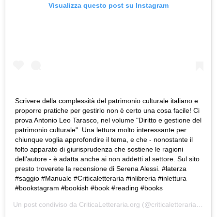
Visualizza questo post su Instagram
Scrivere della complessità del patrimonio culturale italiano e
proporre pratiche per gestirlo non è certo una cosa facile! Ci
prova Antonio Leo Tarasco, nel volume "Diritto e gestione del
patrimonio culturale". Una lettura molto interessante per
chiunque voglia approfondire il tema, e che - nonostante il
folto apparato di giurisprudenza che sostiene le ragioni
dell'autore - è adatta anche ai non addetti al settore. Sul sito
presto troverete la recensione di Serena Alessi. #laterza
#saggio #Manuale #Criticaletteraria #inlibreria #inlettura
#bookstagram #bookish #book #reading #books
Un post condiviso da
CriticaLetteraria.org
(@criticaletteraria) in data: