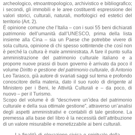
archeologico, etnoantropologico, archivistico e bibliografico;
i secondi, gli immobili e le aree costituenti espressione dei
valori storici, culturali, naturali, morfologici ed estetici del
territorio (Art. 2).
È opinione comune che l’Italia – con i suoi 55 beni dichiarati
patrimonio dell’umanità dall’UNESCO, prima della lista
insieme alla Cina – sia un Paese che potrebbe vivere di
sola cultura, opinione di chi spesso sottintende che così non
è perché la cultura è male amministrata. A fare il punto sulla
amministrazione del patrimonio culturale italiano e a
proporre nuove prassi di buon governo è arrivato da poco il
volume
Diritto e gestione del patrimonio culturale
, di Antonio
Leo Tarasco, già autore di svariati saggi sul tema e profondo
conoscitore della materia, dato il suo ruolo di dirigente al
Ministero per i Beni, le Attività Culturali e – da poco, di
nuovo – per il Turismo.
Scopo del volume è di “descrivere un’idea del patrimonio
culturale e della sua ottimale gestione”, attraverso un’analisi
degli aspetti amministrativi e contabili di tale gestione. La
premessa alla base del libro è la necessità dell’attribuzione
di un valore misurabile e monetizzabile ai beni culturali.
La finalità di elevazione civica e spirituale della