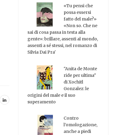
«Tu pensi che
possa essersi
fatto del male?»
«Non so. Che ne
sai di cosa passa in testa alla
gente»: brillare, assenti al mondo,
assenti a sé stessi, nel romanzo di
Silvia Dai Pra'
"Anita de Monte
ride per ultima"
di Xochitl
Gonzalez: le
origini del male e il suo
superamento
Contro
l’omologazione,
anche a piedi