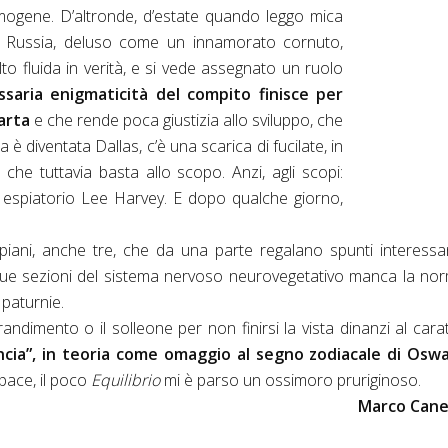
ogene. D’altronde, d’estate quando leggo mica
la Russia, deluso come un innamorato cornuto,
to fluida in verità, e si vede assegnato un ruolo
ssaria enigmaticità del compito finisce per
arta
e che rende poca giustizia allo sviluppo, che
lta è diventata Dallas, c’è una scarica di fucilate, in
che tuttavia basta allo scopo. Anzi, agli scopi:
 espiatorio Lee Harvey. E dopo qualche giorno,
piani, anche tre, che da una parte regalano spunti interessa
e due sezioni del sistema nervoso neurovegetativo manca la no
paturnie.
randimento o il solleone per non finirsi la vista dinanzi al cara
ancia”, in teoria come omaggio al segno zodiacale di Osw
 pace, il poco
Equilibrio
mi è parso un ossimoro pruriginoso.
Marco Cane