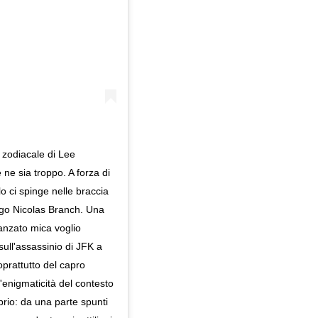
o zodiacale di Lee
 ne sia troppo. A forza di
lo ci spinge nelle braccia
r-ego Nicolas Branch. Una
anzato mica voglio
ull'assassinio di JFK a
soprattutto del capro
'enigmaticità del contesto
prio: da una parte spunti