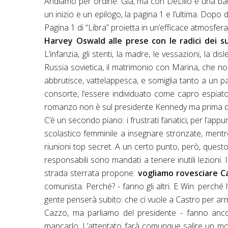
Andiamo per ordine. Già, ma con DeLillo è una bat
un inizio e un epilogo, la pagina 1 e l’ultima. Dopo d
Pagina 1 di “Libra” proietta in un’efficace atmosfera
Harvey Oswald alle prese con le radici dei suo
L’infanzia, gli stenti, la madre, le vessazioni, la disl
Russia sovietica, il matrimonio con Marina, che non
abbrutisce, vattelappesca, e somiglia tanto a un pa
consorte, l’essere individuato come capro espiatori
romanzo non è sul presidente Kennedy ma prima di tu
C’è un secondo piano: i frustrati fanatici, per l’app
scolastico femminile a insegnare stronzate, mentre
riunioni top secret. A un certo punto, però, ques
responsabili sono mandati a tenere inutili lezioni.
strada sterrata propone:
vogliamo rovesciare C
comunista. Perché? - fanno gli altri. E Win: perché 
gente penserà subito: che ci vuole a Castro per arma
Cazzo, ma parliamo del presidente - fanno anco
mancarlo. L’attentato farà comunque salire un moto