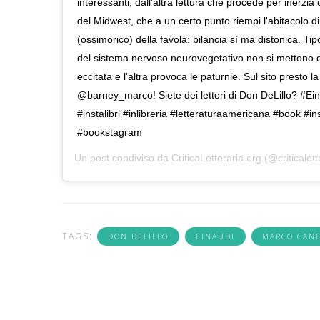
interessanti, dall’altra lettura che procede per inerzia 
del Midwest, che a un certo punto riempi l'abitacolo di
(ossimorico) della favola: bilancia sì ma distonica. Ti
del sistema nervoso neurovegetativo non si mettono
eccitata e l'altra provoca le paturnie. Sul sito presto l
@barney_marco! Siete dei lettori di Don DeLillo? #Ein
#instalibri #inlibreria #letteraturaamericana #book #
#bookstagram
Un post condiviso da
CriticaLetteraria.org
(@criticalett
TAGS:
DON DELILLO
EINAUDI
MARCO CANE