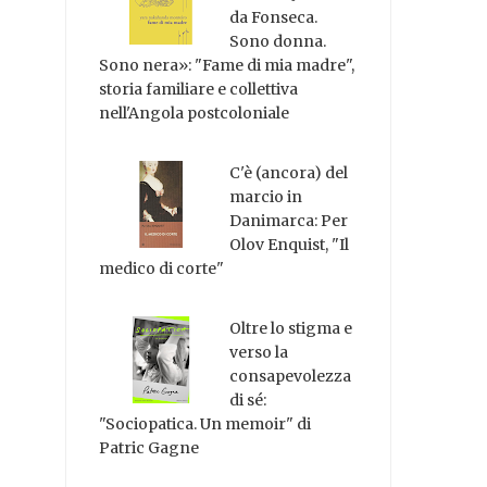
da Fonseca.
Sono donna.
Sono nera»: "Fame di mia madre",
storia familiare e collettiva
nell'Angola postcoloniale
C'è (ancora) del
marcio in
Danimarca: Per
Olov Enquist, "Il
medico di corte"
Oltre lo stigma e
verso la
consapevolezza
di sé:
"Sociopatica. Un memoir" di
Patric Gagne