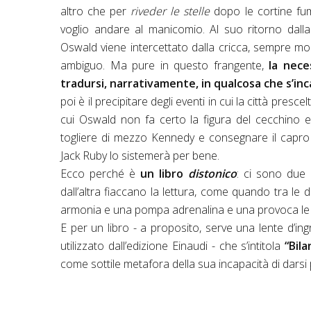
altro che per
riveder le stelle
dopo le cortine fum
voglio andare al manicomio. Al suo ritorno dal
Oswald viene intercettato dalla cricca, sempre mol
ambiguo. Ma pure in questo frangente,
la nece
tradursi, narrativamente, in qualcosa che s’inc
poi è il precipitare degli eventi in cui la città presce
cui Oswald non fa certo la figura del cecchino e 
togliere di mezzo Kennedy e consegnare il capro
Jack Ruby lo sistemerà per bene.
Ecco perché è
un libro
distonico
: ci sono due 
dall’altra fiaccano la lettura, come quando tra l
armonia e una pompa adrenalina e una provoca le 
E per un libro - a proposito, serve una lente d’ing
utilizzato dall’edizione Einaudi - che s’intitola
“Bil
come sottile metafora della sua incapacità di darsi