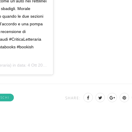
come un'auto nei rettilinei
 sbadigli. Morale
po quando le due sezioni
 d'accordo e una pompa
a recensione di
audi #CriticaLetteraria
instabooks #bookish
eraria) in data:
4 Ott 2019 alle ore 11:21 PDT
SCHI
SHARE: