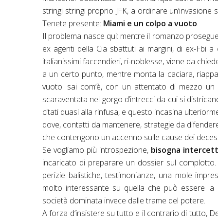
stringi stringi proprio JFK, a ordinare un’invasione 
Tenete presente:
Miami e un colpo a vuoto
.
Il problema nasce qui: mentre il romanzo prosegue al
ex agenti della Cia sbattuti ai margini, di ex-Fbi a
italianissimi faccendieri, ri-noblesse, viene da chied
a un certo punto, mentre monta la caciara, riappar
vuoto: sai com’è, con un attentato di mezzo un m
scaraventata nel gorgo d’intrecci da cui si districa
citati quasi alla rinfusa, e questo incasina ulteriorm
dove, contatti da mantenere, strategie da difend
che contengono un accenno sulle cause dei decessi, s
Se vogliamo più introspezione,
bisogna intercett
incaricato di preparare un dossier sul complotto. C
perizie balistiche, testimonianze, una mole impr
molto interessante su quella che può essere la p
società dominata invece dalle trame del potere.
A forza d’insistere su tutto e il contrario di tutto, 