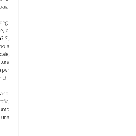
baia.
degli
e, di
o?
Sì,
lpo a
cale,
rtura
a per
nchi,
.
iano,
afie,
punto
n una