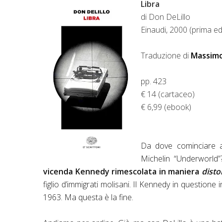
Libra
di Don DeLillo
Einaudi, 2000 (prima e
Traduzione di
Massimo
pp. 423
€
14 (cartaceo)
€ 6,99 (ebook)
Da dove cominciare a
Michelin “Underworld
vicenda Kennedy rimescolata in maniera
disto
figlio d’immigrati molisani. Il Kennedy in question
1963. Ma questa è la fine.