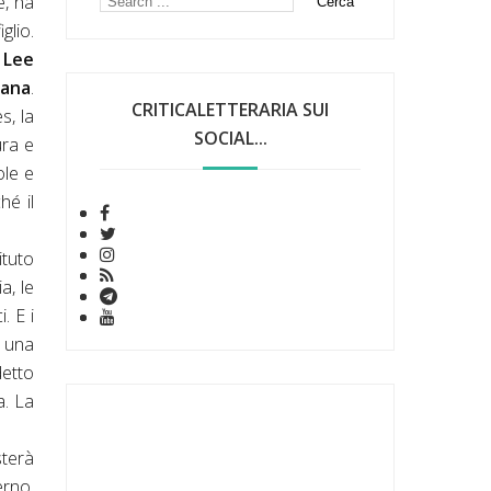
e, ha
glio.
i
Lee
cana
.
CRITICALETTERARIA SUI
s, la
SOCIAL...
ura e
ole e
hé il
ituto
a, le
. E i
n una
detto
a. La
terà
erno,