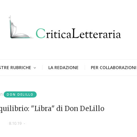
STRE RUBRICHE
LA REDAZIONE
PER COLLABORAZIONI
in
DON DELILLO
quilibrio: "Libra" di Don DeLillo
8.10.19
-