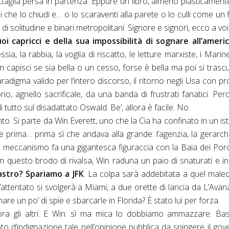
taglia persa in partenza. Eppure un libro, almeno plasticament
i che lo chiudi e… o lo scaraventi alla parete o lo culli come un fi
 di solitudine e binari metropolitani. Signore e signori, ecco a vo
i capricci e della sua impossibilità di sognare all’ameri
essia, la rabbia, la voglia di riscatto, le letture marxiste, i Marine
 capisci se sia bella o un cesso, forse è bella ma poi si trasc
radigma valido per l’intero discorso, il ritorno negli Usa con pr
o, agnello sacrificale, da una banda di frustrati fanatici. Perc
tto sul disadattato Oswald. Be’, allora è facile. No.
unto. Si parte da Win Everett, uno che
la Cia
ha confinato in un ist
 prima… prima sì che andava alla grande: l’agenzia, la gerarchi
to meccanismo fa una gigantesca figuraccia con
la Baia
dei Porci
 In questo brodo di rivalsa, Win raduna un paio di snaturati e i
astro? Spariamo a JFK
. La colpa sarà addebitata a quel male
l’attentato si svolgerà a Miami, a due orette di lancia da L’Avan
re un po’ di spie e sbarcarle in Florida? È stato lui per forza.
ra gli altri. E Win: sì ma mica lo dobbiamo ammazzare. Bas
 d’indignazione tale nell’opinione pubblica da spingere il gov