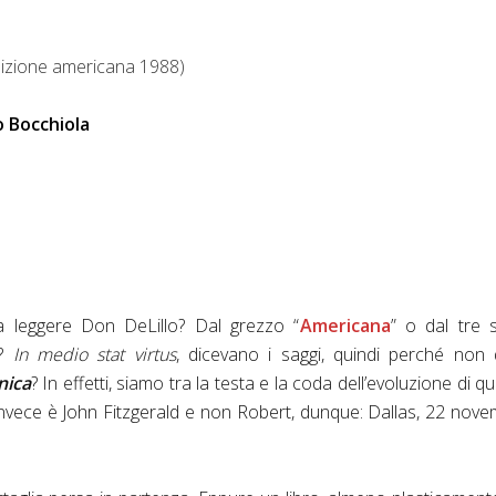
dizione americana 1988)
 Bocchiola
 leggere Don DeLillo? Dal grezzo “
Americana
” o dal tre s
”?
In medio stat virtus
, dicevano i saggi, quindi perché non 
nica
? In effetti, siamo tra la testa e la coda dell’evoluzione di q
e invece è John Fitzgerald e non Robert, dunque: Dallas, 22 nov