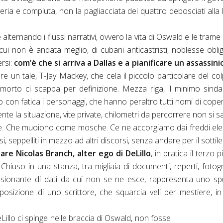
seria e compiuta, non la pagliacciata dei quattro debosciati alla 
ternando i flussi narrativi, ovvero la vita di Oswald e le trame 
 cui non è andata meglio, di cubani anticastristi, noblesse oblig
ersi:
com’è che si arriva a Dallas e a pianificare un assassini
e un tale, T-Jay Mackey, che cela il piccolo particolare del co
orto ci scappa per definizione. Mezza riga, il minimo sinda
no con fatica i personaggi, che hanno peraltro tutti nomi di cope
ente la situazione, vite private, chilometri da percorrere non si s
ere. Che muoiono come mosche. Ce ne accorgiamo dai freddi ele
eppelliti in mezzo ad altri discorsi, senza andare per il sottile
are Nicolas Branch, alter ego di DeLillo
, in pratica il terzo p
hiuso in una stanza, tra migliaia di documenti, reperti, fotogr
essionante di dati da cui non se ne esce, rappresenta uno s
osizione di uno scrittore, che squarcia veli per mestiere, i
DeLillo ci spinge nelle braccia di Oswald, non fosse