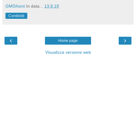
GMGhioni
In data...
13.8.19
Condividi
‹
›
Home page
Visualizza versione web