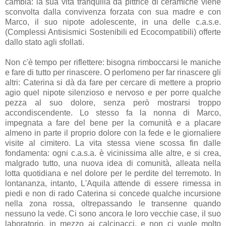
cambia: la sua vita tranquilla da pittrice di ceramiche viene
sconvolta dalla convivenza forzata con sua madre e con
Marco, il suo nipote adolescente, in una delle c.a.s.e.
(Complessi Antisismici Sostenibili ed Ecocompatibili) offerte
dallo stato agli sfollati.
Non c'è tempo per riflettere: bisogna rimboccarsi le maniche
e fare di tutto per rinascere. O perlomeno per far rinascere gli
altri: Caterina si dà da fare per cercare di mettere a proprio
agio quel nipote silenzioso e nervoso e per porre qualche
pezza al suo dolore, senza però mostrarsi troppo
accondiscendente. Lo stesso fa la nonna di Marco,
impegnata a fare del bene per la comunità e a placare
almeno in parte il proprio dolore con la fede e le giornaliere
visite al cimitero. La vita stessa viene scossa fin dalle
fondamenta: ogni c.a.s.a. è vicinissima alle altre, e si crea,
malgrado tutto, una nuova idea di comunità, alleata nella
lotta quotidiana e nel dolore per le perdite del terremoto. In
lontananza, intanto, L'Aquila attende di essere rimessa in
piedi e non di rado Caterina si concede qualche incursione
nella zona rossa, oltrepassando le transenne quando
nessuno la vede. Ci sono ancora le loro vecchie case, il suo
laboratorio, in mezzo ai calcinacci, e non ci vuole molto