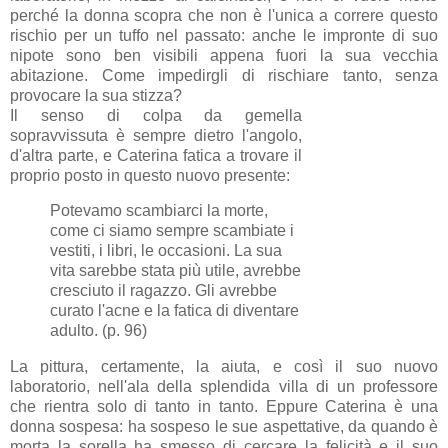
perché la donna scopra che non è l'unica a correre questo
rischio per un tuffo nel passato: anche le impronte di suo
nipote sono ben visibili appena fuori la sua vecchia
abitazione. Come impedirgli di rischiare tanto, senza
provocare la sua stizza?
Il senso di colpa da gemella
sopravvissuta è sempre dietro l'angolo,
d'altra parte, e Caterina fatica a trovare il
proprio posto in questo nuovo presente:
Potevamo scambiarci la morte,
come ci siamo sempre scambiate i
vestiti, i libri, le occasioni. La sua
vita sarebbe stata più utile, avrebbe
cresciuto il ragazzo. Gli avrebbe
curato l'acne e la fatica di diventare
adulto. (p. 96)
La pittura, certamente, la aiuta, e così il suo nuovo
laboratorio, nell'ala della splendida villa di un professore
che rientra solo di tanto in tanto. Eppure Caterina è una
donna sospesa: ha sospeso le sue aspettative, da quando è
morta la sorella ha smesso di cercare la felicità e il suo