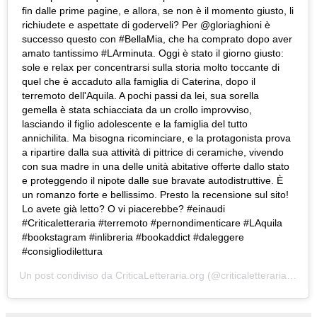
fin dalle prime pagine, e allora, se non è il momento giusto, li
richiudete e aspettate di goderveli? Per @gloriaghioni è
successo questo con #BellaMia, che ha comprato dopo aver
amato tantissimo #LArminuta. Oggi è stato il giorno giusto:
sole e relax per concentrarsi sulla storia molto toccante di
quel che è accaduto alla famiglia di Caterina, dopo il
terremoto dell'Aquila. A pochi passi da lei, sua sorella
gemella è stata schiacciata da un crollo improvviso,
lasciando il figlio adolescente e la famiglia del tutto
annichilita. Ma bisogna ricominciare, e la protagonista prova
a ripartire dalla sua attività di pittrice di ceramiche, vivendo
con sua madre in una delle unità abitative offerte dallo stato
e proteggendo il nipote dalle sue bravate autodistruttive. È
un romanzo forte e bellissimo. Presto la recensione sul sito!
Lo avete già letto? O vi piacerebbe? #einaudi
#Criticaletteraria #terremoto #pernondimenticare #LAquila
#bookstagram #inlibreria #bookaddict #daleggere
#consigliodilettura
Un post condiviso da
CriticaLetteraria.org
(@criticaletteraria) in data: