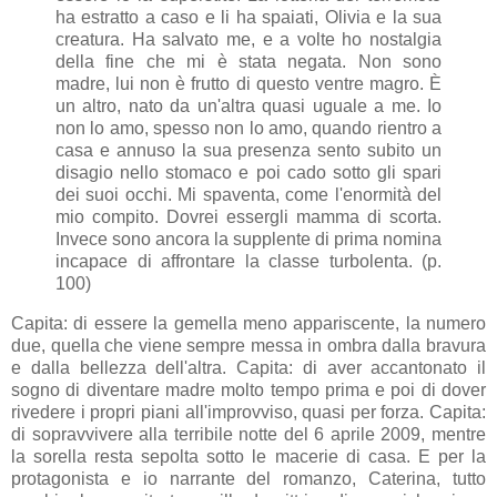
ha estratto a caso e li ha spaiati, Olivia e la sua
creatura. Ha salvato me, e a volte ho nostalgia
della fine che mi è stata negata. Non sono
madre, lui non è frutto di questo ventre magro. È
un altro, nato da un'altra quasi uguale a me. Io
non lo amo, spesso non lo amo, quando rientro a
casa e annuso la sua presenza sento subito un
disagio nello stomaco e poi cado sotto gli spari
dei suoi occhi. Mi spaventa, come l'enormità del
mio compito. Dovrei essergli mamma di scorta.
Invece sono ancora la supplente di prima nomina
incapace di affrontare la classe turbolenta. (p.
100)
Capita: di essere la gemella meno appariscente, la numero
due, quella che viene sempre messa in ombra dalla bravura
e dalla bellezza dell'altra. Capita: di aver accantonato il
sogno di diventare madre molto tempo prima e poi di dover
rivedere i propri piani all'improvviso, quasi per forza. Capita:
di sopravvivere alla terribile notte del 6 aprile 2009, mentre
la sorella resta sepolta sotto le macerie di casa. E per la
protagonista e io narrante del romanzo, Caterina, tutto