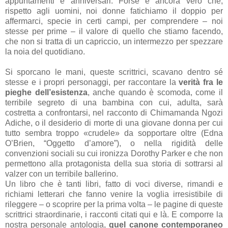
appuntamenti e anniversari. Forse è ancora vero che,
rispetto agli uomini, noi donne fatichiamo il doppio per
affermarci, specie in certi campi, per comprendere – noi
stesse per prime – il valore di quello che stiamo facendo,
che non si tratta di un capriccio, un intermezzo per spezzare
la noia del quotidiano.
Si sporcano le mani, queste scrittrici, scavano dentro sé
stesse e i propri personaggi, per raccontare la
verità fra le
pieghe dell’esistenza
, anche quando è scomoda, come il
terribile segreto di una bambina con cui, adulta, sarà
costretta a confrontarsi, nel racconto di Chimamanda Ngozi
Adiche, o il desiderio di morte di una giovane donna per cui
tutto sembra troppo «crudele» da sopportare oltre (Edna
O’Brien, “Oggetto d’amore”), o nella rigidità delle
convenzioni sociali su cui ironizza Dorothy Parker e che non
permettono alla protagonista della sua storia di sottrarsi al
valzer con un terribile ballerino.
Un libro che è tanti libri, fatto di voci diverse, rimandi e
richiami letterari che fanno venire la voglia irresistibile di
rileggere – o scoprire per la prima volta – le pagine di queste
scrittrici straordinarie, i racconti citati qui e là. E comporre la
nostra personale antologia,
quel canone contemporaneo