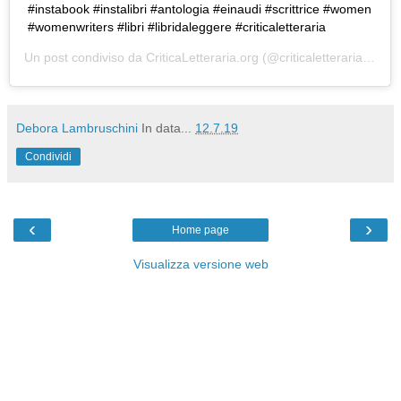
#instabook #instalibri #antologia #einaudi #scrittrice #women
#womenwriters #libri #libridaleggere #criticaletteraria
Un post condiviso da
CriticaLetteraria.org
(@criticaletteraria) in data:
Debora Lambruschini
In data...
12.7.19
Condividi
‹
›
Home page
Visualizza versione web