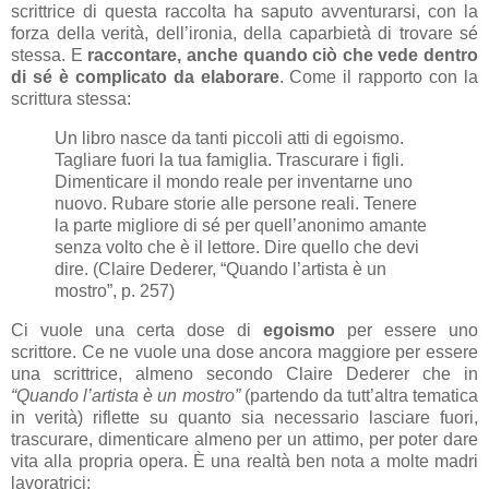
scrittrice di questa raccolta ha saputo avventurarsi, con la
forza della verità, dell’ironia, della caparbietà di trovare sé
stessa. E
raccontare, anche quando ciò che vede dentro
di sé è complicato da elaborare
. Come il rapporto con la
scrittura stessa:
Un libro nasce da tanti piccoli atti di egoismo.
Tagliare fuori la tua famiglia. Trascurare i figli.
Dimenticare il mondo reale per inventarne uno
nuovo. Rubare storie alle persone reali. Tenere
la parte migliore di sé per quell’anonimo amante
senza volto che è il lettore. Dire quello che devi
dire. (Claire Dederer, “Quando l’artista è un
mostro”, p. 257)
Ci vuole una certa dose di
egoismo
per essere uno
scrittore. Ce ne vuole una dose ancora maggiore per essere
una scrittrice, almeno secondo Claire Dederer che in
“Quando l’artista è un mostro”
(partendo da tutt’altra tematica
in verità) riflette su quanto sia necessario lasciare fuori,
trascurare, dimenticare almeno per un attimo, per poter dare
vita alla propria opera. È una realtà ben nota a molte madri
lavoratrici: