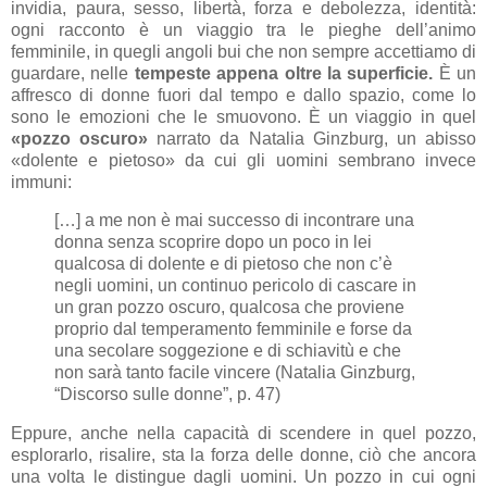
invidia, paura, sesso, libertà, forza e debolezza, identità:
ogni racconto è un viaggio tra le pieghe dell’animo
femminile, in quegli angoli bui che non sempre accettiamo di
guardare, nelle
tempeste appena oltre la superficie.
È un
affresco di donne fuori dal tempo e dallo spazio, come lo
sono le emozioni che le smuovono. È un viaggio in quel
«pozzo oscuro»
narrato da Natalia Ginzburg, un abisso
«dolente e pietoso» da cui gli uomini sembrano invece
immuni:
[…] a me non è mai successo di incontrare una
donna senza scoprire dopo un poco in lei
qualcosa di dolente e di pietoso che non c’è
negli uomini, un continuo pericolo di cascare in
un gran pozzo oscuro, qualcosa che proviene
proprio dal temperamento femminile e forse da
una secolare soggezione e di schiavitù e che
non sarà tanto facile vincere (Natalia Ginzburg,
“Discorso sulle donne”, p. 47)
Eppure, anche nella capacità di scendere in quel pozzo,
esplorarlo, risalire, sta la forza delle donne, ciò che ancora
una volta le distingue dagli uomini. Un pozzo in cui ogni