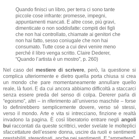
Quando finisci un libro, per terra ci sono tante
piccole cose infrante: promesse, impegni,
appuntamenti mancati. E altre cose, più gravi,
dimenticate o non soddisfatte: compiti dei figli
che non hai controllato, chiamate ai genitori che
non hai fatto, sesso coniugale che non hai
consumato. Tutte cose a cui devi venire meno
perché il libro venga scritto. Claire Dederer,
“Quando l’artista è un mostro”, p. 260)
Nel caso del
mestiere di scrivere
, però, la questione si
complica ulteriormente e dietro quella porta chiusa si crea
un mondo che pare momentaneamente annullare quello
reale, là fuori. E da cui ancora abbiamo difficoltà a staccarci
senza essere preda del senso di colpa. Dererer parla di
“egoismo”, altri – in riferimento all’universo maschile – forse
lo definirebbero semplicemente dovere, verso sé stessi,
verso il mondo. Arte e vita si intrecciano, finzione e realtà
invadono la pagina. È così liberatorio entrare negli
angoli
bui
raccontati da queste scrittrici, veder svelate le molteplici
sfaccettature dell’essere donna, uscire da ruoli e sentimenti
prestabiliti, stereotipati, anche nei sentimenti. E “ammettere”,