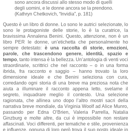
sono ancora discussi allo stesso modo di quelli
degli uomini, e le donne ancora se la prendono.
(Kathryn Chetkovich, “Invidia”, p. 181)
Questo è un libro di donne. Lo sono le autrici selezionate, lo
sono le protagoniste delle storie, lo è la curatrice, la
bravissima Annalena Benini. Questo, attenzione, non è un
libro PER le donne, un’etichetta che personalmente ho
sempre detestato:
è una raccolta di storie, emozioni,
parole, che trascendono genere, identità, spazio e
tempo
, tanto intensa è la bellezza. Un’antologia di venti voci
straordinarie, scrittrici che nel racconto – o in una forma
ibrida, fra racconto e saggio – hanno trovato la loro
dimensione ideale e che Benini seleziona con cura,
corredando ogni storia di una breve ma preziosa nota che
aiuta a illuminare il racconto appena letto, svelarne il
segreto, inquadrare meglio il contesto. Una selezione
ragionata, che allinea uno dopo l’altro mostri sacri della
narrativa breve mondiale, da Virginia Woolf ad Alice Munro,
passando per Edna O’Brien, Valeria Parrella, Natalia
Ginzburg e molte altre, da cui è impossibile non restare
affascinati. Voci differenti, per tematiche e stile, provenienza
e influenze, ognuna di loro però trova il suo posto ideale in