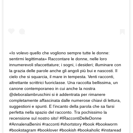
«Io volevo quello che vogliono sempre tutte le donne:
sentirmi legittimata» Raccontare le donne, nelle loro
innumerevoli sfaccettature; i sogni, i desideri; illuminare con
la grazia delle parole anche gli angoli più bui e nascosti. Il
cielo che si squarcia, il mare in tempesta. Venti racconti,
altrettante scrittrici fuoriclasse. Una raccolta bellissima, un
canone contemporaneo in cui anche la nostra
@deboralambruschini si è addentrata per rimanere
completamente affascinata dalle numerose chiavi di lettura,
suggestioni e spunti. E l’incanto della parola che sa farsi
perfetta nella spazio del racconto. Tra pochissimo la
recensione sul nostro sito! #IRaccontiDelleDonne
#AnnalenaBenini #racconti #shortstory #book #bookworm
#bookstagram #booklover #bookish #bookaholic #instaread