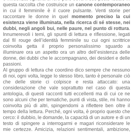
questa raccolta che costruisce un
canone contemporaneo
in cui il femminile è il cuore pulsante. Venti storie per
raccontare le donne in quel
momento preciso la cui
esistenza viene illuminata, nella ricerca di sé stesse, nei
dubbi, negli angoli bui, nelle paure, nel punto di rottura
.
Innumerevoli i temi, gli spunti di lettura e riflessione, legati
dal fil rouge dell’identità femminile su cui ogni scrittrice
coinvolta getta il proprio personalissimo sguardo a
illuminare ora un aspetto ora un altro dell’esistenza delle
donne, dei dubbi che le accompagnano, dei desideri e delle
passioni.
Al gruppo di lettura che coordino dico sempre che nessuno
di noi, ogni volta, legge lo stesso libro, tanto è personale ciò
che delle storie ci colpisce e resta attaccato: una
considerazione che vale soprattutto nel caso di questa
antologia, di questi racconti tutti eccellenti ma di cui ce ne
sono alcuni che per tematiche, punti di vista, stile, mi hanno
coinvolta più di altri, spingendomi a riflettere ben oltre il
tempo della lettura. Perché, ogni volta, è proprio questo che
cerco: il dubbio, le domande, la capacità di un autore e di un
testo di spingere a interrogarmi e magari riconsiderare le
mie certezze. Amicizia, relazioni sentimentali, ambizione,