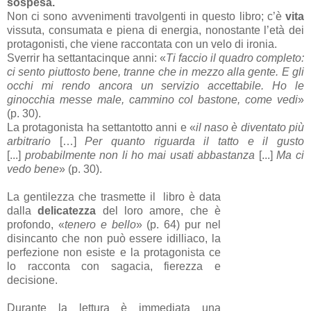
sospesa.
Non ci sono avvenimenti travolgenti in questo libro; c’è
vita
vissuta, consumata e piena di energia, nonostante l’età dei
protagonisti, che viene raccontata con un velo di ironia.
Sverrir ha settantacinque anni: «
Ti faccio il quadro completo:
ci sento piuttosto bene, tranne che in mezzo alla gente. E gli
occhi mi rendo ancora un servizio accettabile. Ho le
ginocchia messe male, cammino col bastone, come vedi
»
(p. 30).
La protagonista ha settantotto anni e «
il naso è diventato più
arbitrario
[…]
Per quanto riguarda il tatto e il gusto
[...]
probabilmente non li ho mai usati abbastanza
[...]
Ma ci
vedo bene
» (p. 30).
La gentilezza che trasmette il
libro è data
dalla
delicatezza
del loro amore, che è
profondo, «
tenero e bello
» (p. 64) pur nel
disincanto che non può essere idilliaco, la
perfezione non esiste e la protagonista ce
lo racconta con sagacia, fierezza e
decisione.
Durante la lettura è immediata una