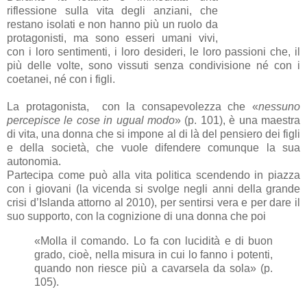
riflessione sulla vita degli anziani, che
restano isolati e non hanno più un ruolo da
protagonisti, ma sono esseri umani vivi,
con i loro sentimenti, i loro desideri, le loro passioni che, il
più delle volte, sono vissuti senza condivisione né con i
coetanei, né con i figli.
La protagonista,
con la consapevolezza che «
nessuno
percepisce le cose in ugual modo
» (p. 101), è una maestra
di vita, una donna che si impone al di là del pensiero dei figli
e della società, che vuole difendere comunque la sua
autonomia.
Partecipa come può alla vita politica scendendo in piazza
con i giovani (la vicenda si svolge negli anni della grande
crisi d’Islanda attorno al 2010), per sentirsi vera e per dare il
suo supporto, con la cognizione di una donna che poi
«Molla il comando. Lo fa con lucidità e di buon
grado, cioè, nella misura in cui lo fanno i potenti,
quando non riesce più a cavarsela da sola» (p.
105).