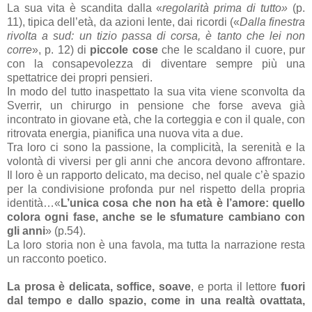
La sua vita è scandita dalla «
regolarità prima di tutto»
(p.
11), tipica dell’età, da azioni lente, dai ricordi («
Dalla finestra
rivolta a sud: un tizio passa di corsa, è tanto che lei non
corre
», p. 12) di
piccole cose
che le scaldano il cuore, pur
con la consapevolezza di diventare sempre più una
spettatrice dei propri pensieri.
In modo del tutto inaspettato la sua vita viene sconvolta da
Sverrir, un chirurgo in pensione che forse aveva già
incontrato in giovane età, che la corteggia e con il quale, con
ritrovata energia, pianifica una nuova vita a due.
Tra loro ci sono la passione, la complicità, la serenità e la
volontà di viversi per gli anni che ancora devono affrontare.
Il loro è un rapporto delicato, ma deciso, nel quale c’è spazio
per la condivisione profonda pur nel rispetto della propria
identità…«
L’unica cosa che non ha età è l’amore: quello
colora ogni fase, anche se le sfumature cambiano con
gli anni
»
(p.54).
La loro storia
non è una favola, ma tutta la narrazione resta
un racconto poetico.
La prosa è delicata, soffice, soave
, e porta il lettore
fuori
dal tempo e dallo spazio, come in una realtà ovattata,