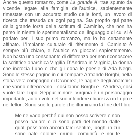
Anche questo romanzo, come
La grande A
, trae spunto da
vicende legate alla famiglia dell’autrice, sapientemente
rimestate con un accurato studio delle fonti, un lavoro di
ricerca che trasuda da ogni pagina. Sta proprio qui parte
della grande forza della scrittura di Caminito, che non ha
perso in niente lo sperimentalismo del linguaggio di cui si è
parlato per il suo primo romanzo, ma lo ha certamente
affinato. L’impianto culturale di riferimento di Caminito è
sempre più chiaro, e l’autrice sa giocarci sapientemente.
Non basta una consonante di differenza per non riconoscere
la scrittrice anarchica Virgilia D’Andrea in Virginia, la donna
che incrocia Lupo e che gli dona le poesie di Ada Negri.
Sono le stesse pagine in cui compare Armando Borghi, nella
storia vera compagno di D’Andrea, le pagine degli anarchici
che vanno oltreoceano – così fanno Borghi e D’Andrea, così
vuole fare Lupo. Seppur minore, Virginia è un personaggio
importante, autorevole nel suo infondere chiarezza in Lupo e
nei lettori. Sono sue le parole che illuminano la fine del libro:
Me ne vado perché qui non posso scrivere e non
posso parlare e ci sono parti del mondo dalle
quali possiamo ancora farci sentire, luoghi in cui
sono nate colonie, gruppi, comunità, e noi le