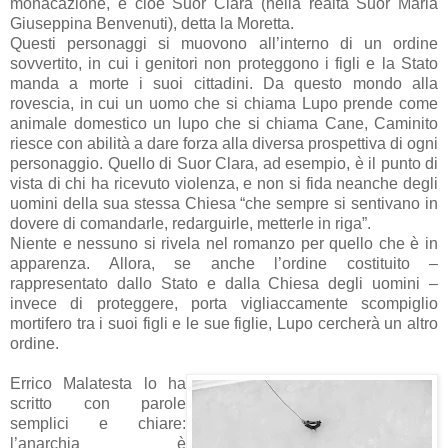
monacazione, e cioè Suor Clara (nella realtà Suor Maria
Giuseppina Benvenuti), detta la Moretta.
Questi personaggi si muovono all’interno di un ordine
sovvertito, in cui i genitori non proteggono i figli e la Stato
manda a morte i suoi cittadini. Da questo mondo alla
rovescia, in cui un uomo che si chiama Lupo prende come
animale domestico un lupo che si chiama Cane, Caminito
riesce con abilità a dare forza alla diversa prospettiva di ogni
personaggio. Quello di Suor Clara, ad esempio, è il punto di
vista di chi ha ricevuto violenza, e non si fida neanche degli
uomini della sua stessa Chiesa “che sempre si sentivano in
dovere di comandarle, redarguirle, metterle in riga”.
Niente e nessuno si rivela nel romanzo per quello che è in
apparenza. Allora, se anche l’ordine costituito –
rappresentato dallo Stato e dalla Chiesa degli uomini –
invece di proteggere, porta vigliaccamente scompiglio
mortifero tra i suoi figli e le sue figlie, Lupo cercherà un altro
ordine.
Errico Malatesta lo ha
scritto con parole
semplici e chiare:
l’anarchia è