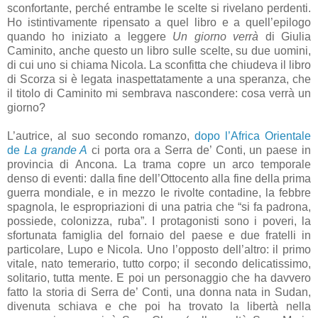
sconfortante, perché entrambe le scelte si rivelano perdenti.
Ho istintivamente ripensato a quel libro e a quell’epilogo
quando ho iniziato a leggere
Un giorno verrà
di Giulia
Caminito, anche questo un libro sulle scelte, su due uomini,
di cui uno si chiama Nicola. La sconfitta che chiudeva il libro
di Scorza si è legata inaspettatamente a una speranza, che
il titolo di Caminito mi sembrava nascondere: cosa verrà un
giorno?
L’autrice, al suo secondo romanzo,
dopo l’Africa Orientale
de
La grande A
ci porta ora a Serra de’ Conti, un paese in
provincia di Ancona. La trama copre un arco temporale
denso di eventi: dalla fine dell’Ottocento alla fine della prima
guerra mondiale, e in mezzo le rivolte contadine, la febbre
spagnola, le espropriazioni di una patria che “si fa padrona,
possiede, colonizza, ruba”. I protagonisti sono i poveri, la
sfortunata famiglia del fornaio del paese e due fratelli in
particolare, Lupo e Nicola. Uno l’opposto dell’altro: il primo
vitale, nato temerario, tutto corpo; il secondo delicatissimo,
solitario, tutta mente. E poi un personaggio che ha davvero
fatto la storia di Serra de’ Conti, una donna nata in Sudan,
divenuta schiava e che poi ha trovato la libertà nella