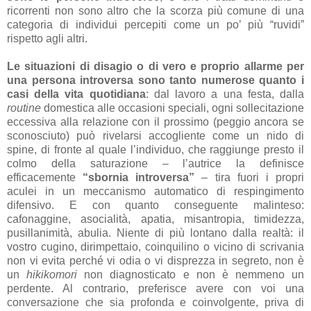
ricorrenti non sono altro che la scorza più comune di una
categoria di individui percepiti come un po’ più “ruvidi”
rispetto agli altri.
Le situazioni di disagio o di vero e proprio allarme per
una persona introversa sono tanto numerose quanto i
casi della vita quotidiana
: dal lavoro a una festa, dalla
routine
domestica alle occasioni speciali, ogni sollecitazione
eccessiva alla relazione con il prossimo (peggio ancora se
sconosciuto) può rivelarsi accogliente come un nido di
spine, di fronte al quale l’individuo, che raggiunge presto il
colmo della saturazione – l’autrice la definisce
efficacemente
“sbornia introversa”
– tira fuori i propri
aculei in un meccanismo automatico di respingimento
difensivo. E con quanto conseguente malinteso:
cafonaggine, asocialità, apatia, misantropia, timidezza,
pusillanimità, abulia. Niente di più lontano dalla realtà: il
vostro cugino, dirimpettaio, coinquilino o vicino di scrivania
non vi evita perché vi odia o vi disprezza in segreto, non è
un
hikikomori
non diagnosticato e non è nemmeno un
perdente. Al contrario, preferisce avere con voi una
conversazione che sia profonda e coinvolgente, priva di