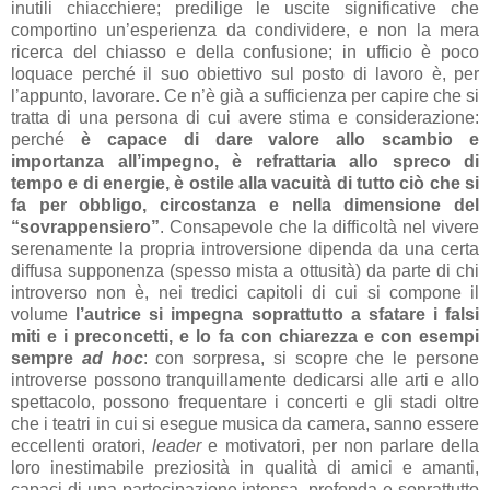
inutili chiacchiere; predilige le uscite significative che
comportino un’esperienza da condividere, e non la mera
ricerca del chiasso e della confusione; in ufficio è poco
loquace perché il suo obiettivo sul posto di lavoro è, per
l’appunto, lavorare. Ce n’è già a sufficienza per capire che si
tratta di una persona di cui avere stima e considerazione:
perché
è capace di dare valore allo scambio e
importanza all’impegno, è refrattaria allo spreco di
tempo e di energie, è ostile alla vacuità di tutto ciò che si
fa per obbligo, circostanza e nella dimensione del
“sovrappensiero”
. Consapevole che la difficoltà nel vivere
serenamente la propria introversione dipenda da una certa
diffusa supponenza (spesso mista a ottusità) da parte di chi
introverso non è, nei tredici capitoli di cui si compone il
volume
l’autrice si impegna soprattutto a sfatare i falsi
miti e i preconcetti, e lo fa con chiarezza e con esempi
sempre
ad hoc
: con sorpresa, si scopre che le persone
introverse possono tranquillamente dedicarsi alle arti e allo
spettacolo, possono frequentare i concerti e gli stadi oltre
che i teatri in cui si esegue musica da camera, sanno essere
eccellenti oratori,
leader
e motivatori, per non parlare della
loro inestimabile preziosità in qualità di amici e amanti,
capaci di una partecipazione intensa, profonda e soprattutto