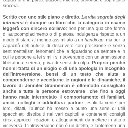
sincera.
Scritto con uno stile piano e diretto,
La vita segreta degli
introversi
è dunque un libro che la categoria in esame
leggerà con sincero sollievo
: non per una qualche forma
di autocompiacimento o di pietosa indulgenza rispetto a un
modo di stare al mondo assimilato a un
handicap
, ma per la
capacità dell’autrice di descrivere con precisione e senza
sentimentalismi fenomeni che la riguardano da sempre e in
cui le persone a lei simili si ritroveranno con un’ammissione
liberatoria, serena, priva di sensi di colpa.
Proprio perché
non si tratta di un elogio o di una apologia in incognito
dell’introversione, bensì di un testo che aiuta a
comprenderne e accettarne le ragioni e le dinamiche, il
lavoro di Jennifer Granneman è oltremodo consigliato
anche a tutte le persone estroverse che fino a oggi
hanno male interpretato il comportamento di familiari,
amici, colleghi e addirittura partner
; esplicitamente per
loro, difatti, l’autrice ha messo a punto una serie di utili
specchietti distribuiti nei vari capitoli e contenenti consigli
circa approcci, reazioni e atteggiamenti da mettere in atto o
viceversa. L’introversione non è un difetto, e tantomeno una