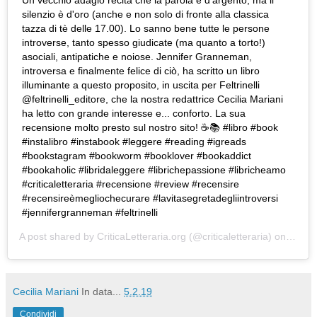
silenzio è d'oro (anche e non solo di fronte alla classica
tazza di tè delle 17.00). Lo sanno bene tutte le persone
introverse, tanto spesso giudicate (ma quanto a torto!)
asociali, antipatiche e noiose. Jennifer Granneman,
introversa e finalmente felice di ciò, ha scritto un libro
illuminante a questo proposito, in uscita per Feltrinelli
@feltrinelli_editore, che la nostra redattrice Cecilia Mariani
ha letto con grande interesse e... conforto. La sua
recensione molto presto sul nostro sito! ☕📚 #libro #book
#instalibro #instabook #leggere #reading #igreads
#bookstagram #bookworm #booklover #bookaddict
#bookaholic #libridaleggere #librichepassione #libricheamo
#criticaletteraria #recensione #review #recensire
#recensireèmegliochecurare #lavitasegretadegliintroversi
#jennifergranneman #feltrinelli
A post shared by
CriticaLetteraria.org
(@criticaletteraria) on
Jan 2
Cecilia Mariani
In data...
5.2.19
Condividi