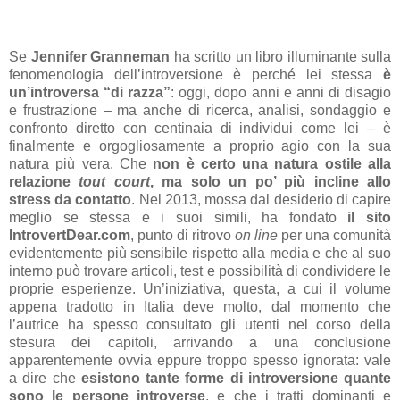
Se
Jennifer Granneman
ha scritto un libro illuminante sulla
fenomenologia dell’introversione è perché lei stessa
è
un’introversa “di razza”
: oggi, dopo anni e anni di disagio
e frustrazione – ma anche di ricerca, analisi, sondaggio e
confronto diretto con centinaia di individui come lei – è
finalmente e orgogliosamente a proprio agio con la sua
natura più vera. Che
non è certo una natura ostile alla
relazione
tout court
, ma solo un po’ più incline allo
stress da contatto
. Nel 2013, mossa dal desiderio di capire
meglio se stessa e i suoi simili, ha fondato
il sito
IntrovertDear.com
, punto di ritrovo
on line
per una comunità
evidentemente più sensibile rispetto alla media e che al suo
interno può trovare articoli, test e possibilità di condividere le
proprie esperienze. Un’iniziativa, questa, a cui il volume
appena tradotto in Italia deve molto, dal momento che
l’autrice ha spesso consultato gli utenti nel corso della
stesura dei capitoli, arrivando a una conclusione
apparentemente ovvia eppure troppo spesso ignorata: vale
a dire che
esistono tante forme di introversione quante
sono le persone introverse
, e che i tratti dominanti e