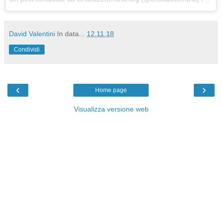
David Valentini
In data...
12.11.18
Condividi
‹
›
Home page
Visualizza versione web