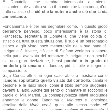
E Donatella, che sembra interessata a niente,
costantemente apatica verso il mondo che la circonda, d’un
tratto capisce che
ciò che la nutre è anche ciò che la sta
annientando
.
Fondamentale è per me segnalare come, in questo gioco
dell’amore perverso, poco interessante è la storia di
Francesca, segretaria di Donatella, che viene colpita di
striscio da tutta questa situazione. Il suo è un personaggio
stanco e già visto, poco memorabile nella sua banalità.
Intrigante è, invece, ciò che di Stefano veniamo a sapere
nella parte avanzata del romanzo: è intrigante non perché
sia una gran rivelazione, bensì
perché è in grado di
renderlo più umano
e, dunque, più fallibile e degno di
compassione.
Gaja Cenciarelli è in ogni caso abile a mostrare come
l’amore, soprattutto quello viziato dal controllo
, cambi le
persone e le lasci nude, come il titolo sembra suggerire,
davanti all’altro. Anche qui sento di chiamare in soccorso le
parole di Mia Martini. La consapevolezza infatti raggiunge
entrambe le donne, l’anonima di
Minuetto
e l’oncologa
derelitta della
Nuda verità
, quasi allo stesso modo: «
E
continuo sulla stessa via, sempre ubriaca di malinconia. /