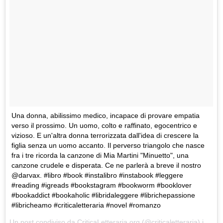
Una donna, abilissimo medico, incapace di provare empatia
verso il prossimo. Un uomo, colto e raffinato, egocentrico e
vizioso. E un'altra donna terrorizzata dall'idea di crescere la
figlia senza un uomo accanto. Il perverso triangolo che nasce
fra i tre ricorda la canzone di Mia Martini "Minuetto", una
canzone crudele e disperata. Ce ne parlerà a breve il nostro
@darvax. #libro #book #instalibro #instabook #leggere
#reading #igreads #bookstagram #bookworm #booklover
#bookaddict #bookaholic #libridaleggere #librichepassione
#libricheamo #criticaletteraria #novel #romanzo
Un post condiviso da
CriticaLetteraria.org
(@criticaletteraria) in data: