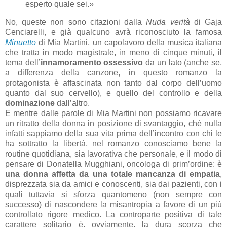
esperto quale sei.»
No, queste non sono citazioni dalla
Nuda verità
di Gaja
Cenciarelli, e già qualcuno avrà riconosciuto la famosa
Minuetto
di Mia Martini, un capolavoro della musica italiana
che tratta in modo magistrale, in meno di cinque minuti, il
tema dell’
innamoramento ossessivo
da un lato (anche se,
a differenza della canzone, in questo romanzo la
protagonista è affascinata non tanto dal corpo dell’uomo
quanto dal suo cervello), e quello del controllo e della
dominazione
dall’altro.
E mentre dalle parole di Mia Martini non possiamo ricavare
un ritratto della donna in posizione di svantaggio, ché nulla
infatti sappiamo della sua vita prima dell’incontro con chi le
ha sottratto la libertà, nel romanzo conosciamo bene la
routine quotidiana, sia lavorativa che personale, e il modo di
pensare di Donatella Mugghiani, oncologa di prim’ordine: è
una donna affetta da una totale mancanza di empatia
,
disprezzata sia da amici e conoscenti, sia dai pazienti, con i
quali tuttavia si sforza quantomeno (non sempre con
successo) di nascondere la misantropia a favore di un più
controllato rigore medico. La controparte positiva di tale
carattere solitario è, ovviamente, la dura scorza che