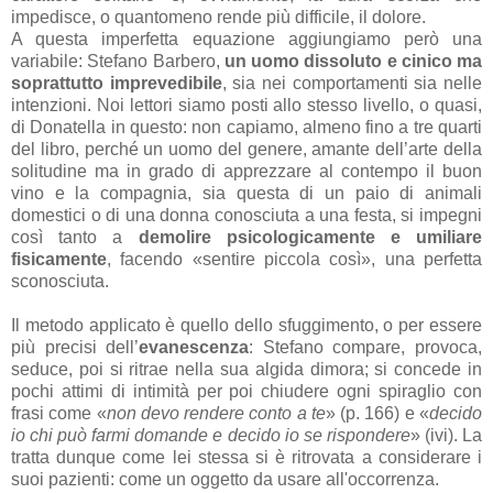
impedisce, o quantomeno rende più difficile, il dolore.
A questa imperfetta equazione aggiungiamo però una
variabile: Stefano Barbero,
un uomo dissoluto e cinico ma
soprattutto imprevedibile
, sia nei comportamenti sia nelle
intenzioni. Noi lettori siamo posti allo stesso livello, o quasi,
di Donatella in questo: non capiamo, almeno fino a tre quarti
del libro, perché un uomo del genere, amante dell’arte della
solitudine ma in grado di apprezzare al contempo il buon
vino e la compagnia, sia questa di un paio di animali
domestici o di una donna conosciuta a una festa, si impegni
così tanto a
demolire psicologicamente e umiliare
fisicamente
, facendo «sentire piccola così», una perfetta
sconosciuta.
Il metodo applicato è quello dello sfuggimento, o per essere
più precisi dell’
evanescenza
: Stefano compare, provoca,
seduce, poi si ritrae nella sua algida dimora; si concede in
pochi attimi di intimità per poi chiudere ogni spiraglio con
frasi come «
non devo rendere conto a te
» (p. 166) e «
decido
io chi può farmi domande e decido io se rispondere
» (ivi). La
tratta dunque come lei stessa si è ritrovata a considerare i
suoi pazienti: come un oggetto da usare all'occorrenza.