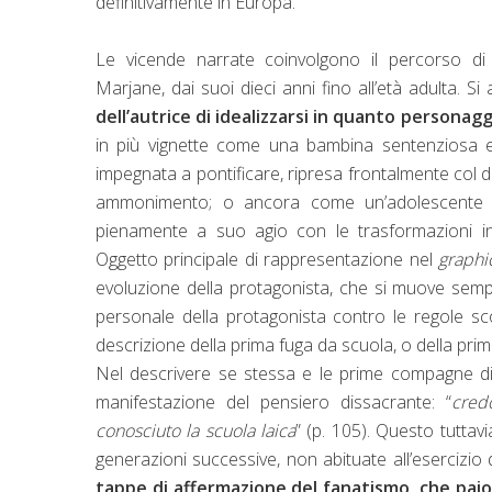
definitivamente in Europa.
Le vicende narrate coinvolgono il percorso di 
Marjane, dai suoi dieci anni fino all’età adulta. Si a
dell’autrice di idealizzarsi in quanto personagg
in più vignette come una bambina sentenziosa 
impegnata a pontificare, ripresa frontalmente col di
ammonimento; o ancora come un’adolescente g
pienamente a suo agio con le trasformazioni i
Oggetto principale di rappresentazione nel
graphi
evoluzione della protagonista, che si muove sempr
personale della protagonista contro le regole sco
descrizione della prima fuga da scuola, o della pri
Nel descrivere se stessa e le prime compagne di cl
manifestazione del pensiero dissacrante: “
cred
conosciuto la scuola laica
” (p. 105). Questo tutt
generazioni successive, non abituate all’esercizio 
tappe di affermazione del fanatismo, che paio