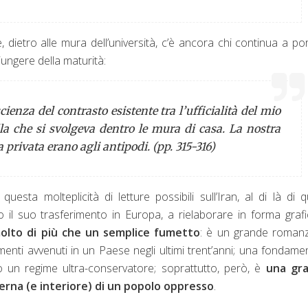
e, dietro alle mura dell’università, c’è ancora chi continua a por
ungere della maturità:
enza del contrasto esistente tra l’ufficialità del mio
ella che si svolgeva dentro le mura di casa. La nostra
 privata erano agli antipodi. (pp. 315-316)
questa molteplicità di letture possibili sull’Iran, al di là di q
po il suo trasferimento in Europa, a rielaborare in forma graf
lto di più che un semplice fumetto
: è un grande romanz
menti avvenuti in un Paese negli ultimi trent’anni; una fondame
o un regime ultra-conservatore; soprattutto, però, è
una gr
nterna (e interiore) di un popolo oppresso
.