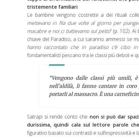
tristemente familiari
.
Le bambine vengono costrette a dei rituali collet
mettevano in fila due volte al giorno per piange
macabre e noi ci battevamo sul petto
” (p. 102). A
chiave del Paradiso, a cui saranno ammessi se muo
hanno raccontato che in paradiso c’è cibo in
fondamentalisti pescano tra le classi più deboli e qu
“Vengono dalle classi più umili,
nell’aldilà, li fanno cantare in coro
portarli al massacro. È una carneficina
Satrapi si rende conto che
non si può dar spaz
durissima, quindi cala sul lettore parole 
figurativo basato sui contrasti e sull’espressività e la