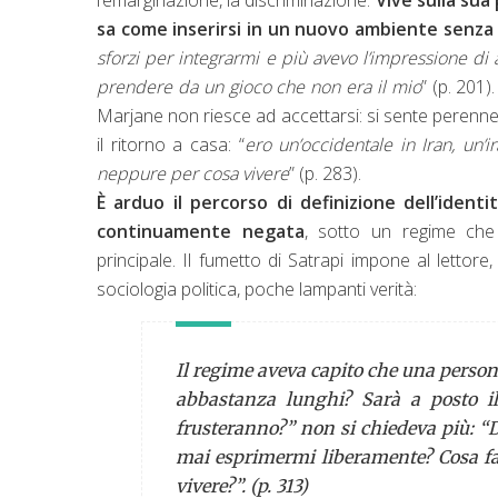
sa come inserirsi in un nuovo ambiente senza
sforzi per integrarmi e più avevo l’impressione di a
prendere da un gioco che non era il mio
” (p. 201
Marjane non riesce ad accettarsi: si sente peren
il ritorno a casa: “
ero un’occidentale in Iran, un
neppure per cosa vivere
” (p. 283).
È arduo il percorso di definizione dell’ident
continuamente negata
, sotto un regime che 
principale. Il fumetto di Satrapi impone al lettore
sociologia politica, poche lampanti verità:
Il regime aveva capito che una perso
abbastanza lunghi? Sarà a posto il
frusteranno?” non si chiedeva più: “D
mai esprimermi liberamente? Cosa fan
vivere?”. (p. 313)