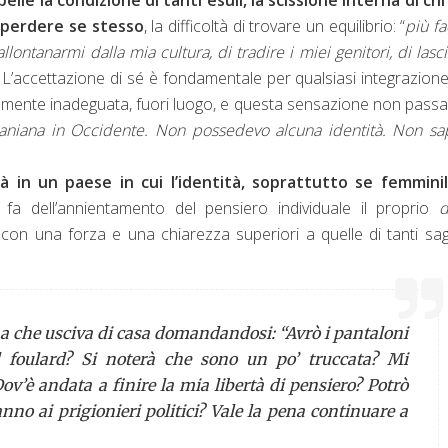
 perdere se stesso
, la difficoltà di trovare un equilibrio: “
più f
llontanarmi dalla mia cultura, di tradire i miei genitori, di lasc
). L’accettazione di sé è fondamentale per qualsiasi integrazion
nemente inadeguata, fuori luogo, e questa sensazione non pass
’iraniana in Occidente. Non possedevo alcuna identità. Non s
ità in un paese in cui l’identità, soprattutto se femminil
fa dell’annientamento del pensiero individuale il proprio
d
, con una forza e una chiarezza superiori a quelle di tanti sag
na che usciva di casa domandandosi: “Avrò i pantaloni
 foulard? Si noterà che sono un po’ truccata? Mi
ov’è andata a finire la mia libertà di pensiero? Potrò
no ai prigionieri politici? Vale la pena continuare a