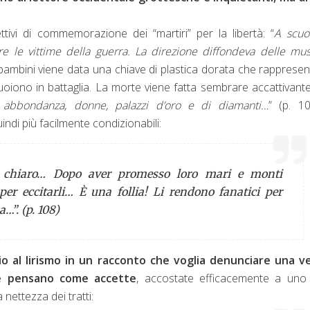
tivi di commemorazione dei “martiri” per la libertà: “
A scuo
re le vittime della guerra. La direzione diffondeva delle mu
i bambini viene data una chiave di plastica dorata che rappresen
iono in battaglia. La morte viene fatta sembrare accattivante
 abbondanza, donne, palazzi d’oro e di diamanti…
” (p. 10
indi più facilmente condizionabili:
 è chiaro… Dopo aver promesso loro mari e monti
 per eccitarli… È una follia! Li rendono fanatici per
…”. (p. 108)
io al lirismo in un racconto che voglia denunciare una ve
che pensano come accette
, accostate efficacemente a uno 
 nettezza dei tratti: