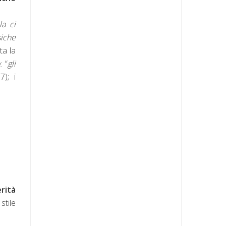
la ci
siche
ta la
: “
gli
7); i
rità
stile