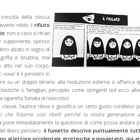
crescita della stessa
vverte nitido il
rifiuto
io
: non a caso si ritrae
e supponente, spesso
tino alzato in segno di
offa e bruttina, mai
n atto nel suo corpo.
c novel
è il pensiero in
e su un doppio binario: alla rivoluzione esterna si affianca q
lastiche o famigliari, percepite come stringenti (ed ecco allo
ma sigaretta fumata di nascosto).
asse, l’autrice rileva e giustifica un certo gusto condiviso p
o che fossimo così ribelli perché la nostra generazione a
avia pone immediatamente la questione di come possa andare p
del libero pensiero:
il fumetto descrive puntualmente tutt
no al lettore occidentale grottesche e inquietanti, ma a