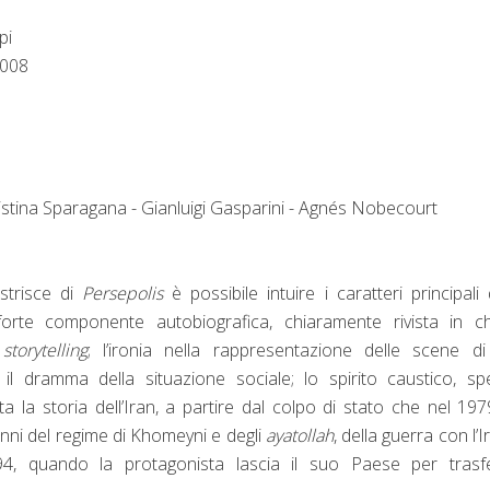
pi
2008
istina Sparagana - Gianluigi Gasparini - Agnés Nobecourt
 strisce di
Persepolis
è possibile intuire i caratteri principali 
forte componente autobiografica, chiaramente rivista in ch
o
storytelling
; l’ironia nella rappresentazione delle scene di
il dramma della situazione sociale; lo spirito caustico, s
ta la storia dell’Iran, a partire dal colpo di stato che nel 19
 anni del regime di Khomeyni e degli
ayatollah
, della guerra con l’I
94, quando la protagonista lascia il suo Paese per trasfer