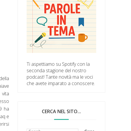
Ti aspettiamo su Spotify con la
seconda stagione del nostro
podcast! Tante novità ma le voci
della
che avete imparato a conoscere.
iave
 vita
pesso
79 ha
CERCA NEL SITO...
raq e
irsi