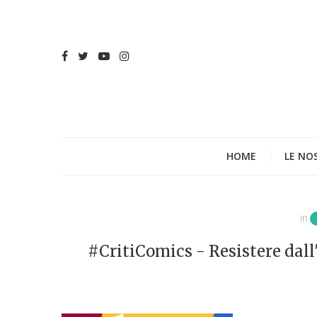
HOME
LE NO
in
#CritiComics - Resistere dall