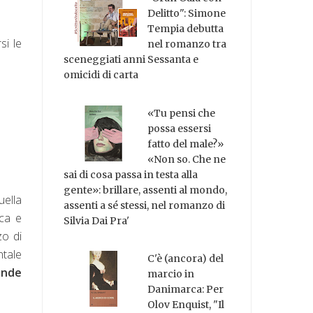
Delitto": Simone
Tempia debutta
si le
nel romanzo tra
sceneggiati anni Sessanta e
omicidi di carta
«Tu pensi che
possa essersi
fatto del male?»
«Non so. Che ne
sai di cosa passa in testa alla
gente»: brillare, assenti al mondo,
uella
assenti a sé stessi, nel romanzo di
ica e
Silvia Dai Pra'
o di
ntale
C'è (ancora) del
ande
marcio in
Danimarca: Per
Olov Enquist, "Il