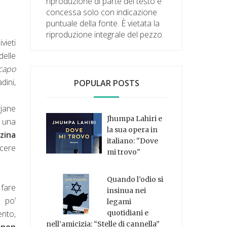
riproduzione di parte del testo è
concessa solo con indicazione
puntuale della fonte. È vietata la
riproduzione integrale del pezzo.
ivieti
delle
 capo
dini,
POPULAR POSTS
rjane
Jhumpa Lahiri e
n una
la sua opera in
zina
italiano: "Dove
scere
mi trovo"
Quando l’odio si
 fare
insinua nei
n po’
legami
ento,
quotidiani e
nell’amicizia: “Stelle di cannella”
i non