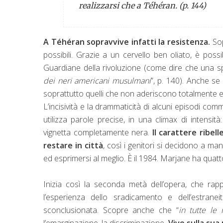
realizzarsi che a Téhéran. (p. 144)
A Téhéran sopravvive infatti la resistenza.
Sopr
possibili. Grazie a un cervello ben oliato, è possi
Guardiane della rivoluzione (come dire che una sp
dei neri americani musulmani
”, p. 140). Anche se 
soprattutto quelli che non aderiscono totalmente e 
L’incisività e la drammaticità di alcuni episodi co
utilizza parole precise, in una climax di intensità
vignetta completamente nera.
Il carattere ribel
restare in città
, così i genitori si decidono a ma
ed esprimersi al meglio. È il 1984. Marjane ha quatt
Inizia così la seconda metà dell’opera, che rap
l’esperienza dello sradicamento e dell’estrane
sconclusionata. Scopre anche che “
in tutte le 
l’emarginazione, la discriminazione.
Vive sulla sua 