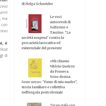
di Helga Schneider
acevo
iarmi
Le voci
e, ma
autorevoli di
a con
Solferino e
apevo
Taurino. “La
società sospesa” contro la
e, è
precarietà lavorativa ed
esistenziale del presente
iktat
gi di
«Mi chiamo
Vitória Queiroz
da Fonseca.
Sono donna.
Sono nera»: "Fame di mia madre",
storia familiare e collettiva
nell'Angola postcoloniale
"Gran Galà con