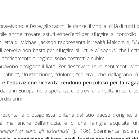
avvivono le feste, gli scacchi, le danze, il vino, al di là di tutti i d
bile anche trovare astuti espedienti per sfuggire al controllo 
illetta di Michael Jackson rappresenta in realtà Malcom X, “
il
il cervello non basta per sfuggire ai lutti e ai soprusi che i citta
acriticamente al regime, sono costretti a subire.
mmuovono e tolgono il fiato. Per descrivere i suoi sentimenti, Ma
: “rabbia”, “frustrazione”, “dolore”, “collera”, che deflagrano i
le e l’educazione ricevuta rendono pericoloso per la ragaz
ndarla in Europa, nella speranza che trovi una realtà in cui cre
ordici anni.
presenta la protagonista lontana dal suo paese d’origine, a
ità, ma anche dell’amicizia, e di una famiglia acquisita u
religioni ci sono gli estremisti
” (p. 186). Sperimenta l’isolam
pelle la condizione di tanti esuli, la scissione interna di ch