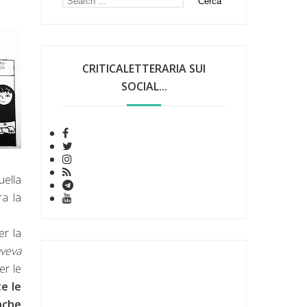
CRITICALETTERARIA SUI
SOCIAL...
uella
ra la
er la
veva
er le
e le
nche