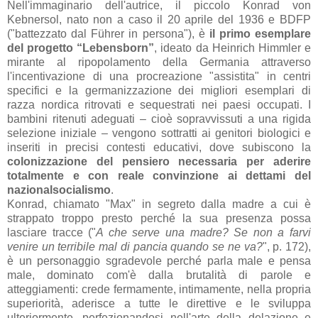
Nell'immaginario dell'autrice, il piccolo Konrad von
Kebnersol, nato non a caso il 20 aprile del 1936 e BDFP
("battezzato dal Führer in persona"), è
il primo esemplare
del progetto “Lebensborn”
, ideato da Heinrich Himmler e
mirante al ripopolamento della Germania attraverso
l'incentivazione di una procreazione "assistita" in centri
specifici e la germanizzazione dei migliori esemplari di
razza nordica ritrovati e sequestrati nei paesi occupati. I
bambini ritenuti adeguati – cioè sopravvissuti a una rigida
selezione iniziale – vengono sottratti ai genitori biologici e
inseriti in precisi contesti educativi, dove subiscono la
colonizzazione del pensiero necessaria per aderire
totalmente e con reale convinzione ai dettami del
nazionalsocialismo
.
Konrad, chiamato "Max" in segreto dalla madre a cui è
strappato troppo presto perché la sua presenza possa
lasciare tracce ("
A che serve una madre? Se non a farvi
venire un terribile mal di pancia quando se ne va?
", p. 172),
è un personaggio sgradevole perché parla male e pensa
male, dominato com'è dalla brutalità di parole e
atteggiamenti: crede fermamente, intimamente, nella propria
superiorità, aderisce a tutte le direttive e le sviluppa
ulteriormente, perfezionandosi nell'arte della delazione e