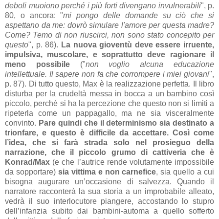
deboli muoiono perché i più forti divengano invulnerabili
", p.
80, o ancora: "
mi pongo delle domande su ciò che si
aspettano da me: dovrò simulare l'amore per questa madre?
Come? Temo di non riuscirci, non sono stato concepito per
questo
", p. 86).
La nuova gioventù deve essere irruente,
impulsiva, muscolare, e soprattutto deve ragionare il
meno possibile
("
non voglio alcuna educazione
intellettuale. Il sapere non fa che corrompere i miei giovani
",
p. 87). Di tutto questo, Max è la realizzazione perfetta. Il libro
disturba per la crudeltà messa in bocca a un bambino così
piccolo, perché si ha la percezione che questo non si limiti a
ripeterla come un pappagallo, ma ne sia visceralmente
convinto.
Pare quindi che il determinismo sia destinato a
trionfare, e questo è difficile da accettare. Così come
l’idea, che si farà strada solo nel prosieguo della
narrazione, che il piccolo grumo di cattiveria che è
Konrad/Max
(e che l’autrice rende volutamente impossibile
da sopportare)
sia vittima e non carnefice
, sia quello a cui
bisogna augurare un’occasione di salvezza. Quando il
narratore racconterà la sua storia a un improbabile alleato,
vedrà il suo interlocutore piangere, accostando lo stupro
dell’infanzia subito dai bambini-automa a quello sofferto