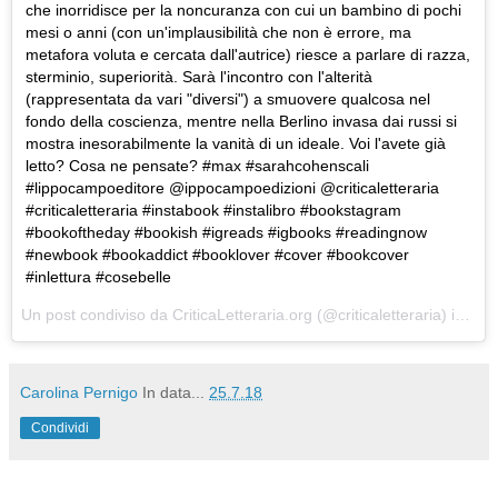
che inorridisce per la noncuranza con cui un bambino di pochi
mesi o anni (con un'implausibilità che non è errore, ma
metafora voluta e cercata dall'autrice) riesce a parlare di razza,
sterminio, superiorità. Sarà l'incontro con l'alterità
(rappresentata da vari "diversi") a smuovere qualcosa nel
fondo della coscienza, mentre nella Berlino invasa dai russi si
mostra inesorabilmente la vanità di un ideale. Voi l'avete già
letto? Cosa ne pensate? #max #sarahcohenscali
#lippocampoeditore @ippocampoedizioni @criticaletteraria
#criticaletteraria #instabook #instalibro #bookstagram
#bookoftheday #bookish #igreads #igbooks #readingnow
#newbook #bookaddict #booklover #cover #bookcover
#inlettura #cosebelle
Un post condiviso da
CriticaLetteraria.org
(@criticaletteraria) in data:
Carolina Pernigo
In data...
25.7.18
Condividi