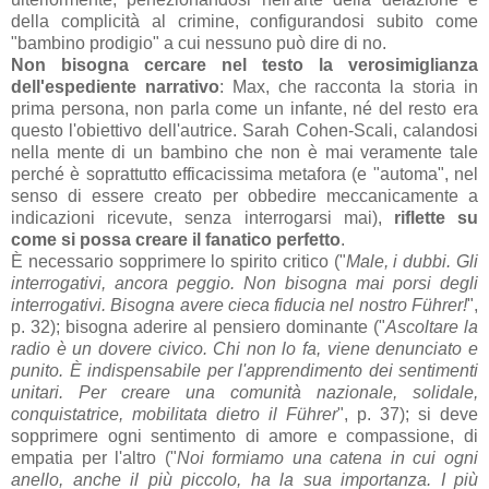
della complicità al crimine, configurandosi subito come
"bambino prodigio" a cui nessuno può dire di no.
Non bisogna cercare nel testo la verosimiglianza
dell'espediente narrativo
: Max, che racconta la storia in
prima persona, non parla come un infante, né del resto era
questo l'obiettivo dell'autrice. Sarah Cohen-Scali, calandosi
nella mente di un bambino che non è mai veramente tale
perché è soprattutto efficacissima metafora (e "automa", nel
senso di essere creato per obbedire meccanicamente a
indicazioni ricevute, senza interrogarsi mai),
riflette su
come si possa creare il fanatico perfetto
.
È necessario sopprimere lo spirito critico ("
Male, i dubbi. Gli
interrogativi, ancora peggio. Non bisogna mai porsi degli
interrogativi. Bisogna avere cieca fiducia nel nostro Führer!
",
p. 32); bisogna aderire al pensiero dominante ("
Ascoltare la
radio è un dovere civico. Chi non lo fa, viene denunciato e
punito. È indispensabile per l'apprendimento dei sentimenti
unitari. Per creare una comunità nazionale, solidale,
conquistatrice, mobilitata dietro il Führer
", p. 37); si deve
sopprimere ogni sentimento di amore e compassione, di
empatia per l'altro ("
Noi formiamo una catena in cui ogni
anello, anche il più piccolo, ha la sua importanza. I più