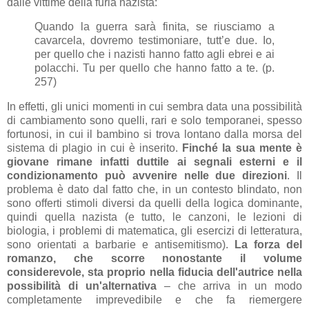
dalle vittime della furia nazista:
Quando la guerra sarà finita, se riusciamo a
cavarcela, dovremo testimoniare, tutt’e due. Io,
per quello che i nazisti hanno fatto agli ebrei e ai
polacchi. Tu per quello che hanno fatto a te. (p.
257)
In effetti, gli unici momenti in cui sembra data una possibilità
di cambiamento sono quelli, rari e solo temporanei, spesso
fortunosi, in cui il bambino si trova lontano dalla morsa del
sistema di plagio in cui è inserito.
Finché la sua mente è
giovane rimane infatti duttile ai segnali esterni e il
condizionamento può avvenire nelle due direzioni
. Il
problema è dato dal fatto che, in un contesto blindato, non
sono offerti stimoli diversi da quelli della logica dominante,
quindi quella nazista (e tutto, le canzoni, le lezioni di
biologia, i problemi di matematica, gli esercizi di letteratura,
sono orientati a barbarie e antisemitismo).
La forza del
romanzo, che scorre nonostante il volume
considerevole, sta proprio nella fiducia dell'autrice nella
possibilità di un'alternativa
– che arriva in un modo
completamente imprevedibile e che fa riemergere