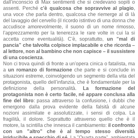
dall'inconscio di Max sentimenti che si credevano sopiti o
assenti. Perché
c'è qualcosa che sopravvive al plagio
,
una voce che parla dentro, qualcosa che riemerge al di là
del lavaggio del cervello (il ricordo istintivo di una donna che
accudisce amorevolmente, il suono di un nome rimosso,
l'apprezzamento per la tenerezza le rare volte in cui la si
accetta come eventualità). C'è, soprattutto,
un “mal di
pancia” che talvolta colpisce implacabile e che ricorda –
al lettore, non al bambino che non capisce – il sussistere
di una coscienza
.
Non ci trova quindi di fronte a un'opera cinica o fatalista, ma
a
un romanzo di formazione
che parte e si conclude in
situazioni estreme, coinvolgendo un segmento della vita del
protagonista, quello dell'infanzia, che è fondamentale per la
definizione della personalità.
La formazione del
protagonista non è certo facile, né appare conclusa alla
fine del libro
: passa attraverso la confusione, i dubbi che
emergono dalla prova evidente della falsità di alcune
nozioni assimilate e assolutizzate, i sensi di colpa. La
fragilità, il dolore. Soprattutto attraverso quello che è il
motore, la scintilla che innesca il cambiamento:
il confronto
con un "altro" che è al tempo stesso diversità
irriducibile e specchio di sé
. La "Quarta parte", ambientata