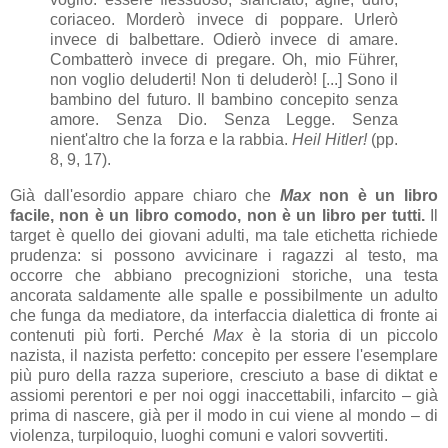
coriaceo. Morderò invece di poppare. Urlerò
invece di balbettare. Odierò invece di amare.
Combatterò invece di pregare. Oh, mio Führer,
non voglio deluderti! Non ti deluderò! [...] Sono il
bambino del futuro. Il bambino concepito senza
amore. Senza Dio. Senza Legge. Senza
nient'altro che la forza e la rabbia.
Heil Hitler!
(pp.
8, 9, 17).
Già dall'esordio appare chiaro che
Max
non è un libro
facile, non è un libro comodo, non è un libro per tutti.
Il
target è quello dei giovani adulti, ma tale etichetta richiede
prudenza: si possono avvicinare i ragazzi al testo, ma
occorre che abbiano precognizioni storiche, una testa
ancorata saldamente alle spalle e possibilmente un adulto
che funga da mediatore, da interfaccia dialettica di fronte ai
contenuti più forti. Perché
Max
è la storia di un piccolo
nazista, il nazista perfetto: concepito per essere l'esemplare
più puro della razza superiore, cresciuto a base di diktat e
assiomi perentori e per noi oggi inaccettabili, infarcito – già
prima di nascere, già per il modo in cui viene al mondo – di
violenza, turpiloquio, luoghi comuni e valori sovvertiti.