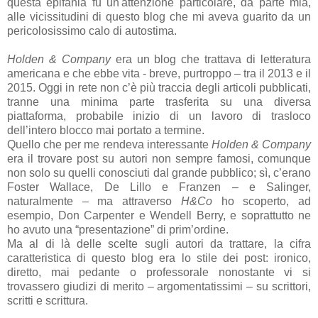
questa epifania fu un'attenzione particolare, da parte mia,
alle vicissitudini di questo blog che mi aveva guarito da un
pericolosissimo calo di autostima.
Holden & Company
era un blog che trattava di letteratura
americana e che ebbe vita - breve, purtroppo – tra il 2013 e il
2015. Oggi in rete non c’è più traccia degli articoli pubblicati,
tranne una minima parte trasferita su una diversa
piattaforma, probabile inizio di un lavoro di trasloco
dell’intero blocco mai portato a termine.
Quello che per me rendeva interessante
Holden & Company
era il trovare post su autori non sempre famosi, comunque
non solo su quelli conosciuti dal grande pubblico; sì, c’erano
Foster Wallace, De Lillo e Franzen – e Salinger,
naturalmente – ma attraverso
H&Co
ho scoperto, ad
esempio, Don Carpenter e Wendell Berry, e soprattutto ne
ho avuto una “presentazione” di prim’ordine.
Ma al di là delle scelte sugli autori da trattare, la cifra
caratteristica di questo blog era lo stile dei post: ironico,
diretto, mai pedante o professorale nonostante vi si
trovassero giudizi di merito – argomentatissimi – su scrittori,
scritti e scrittura.