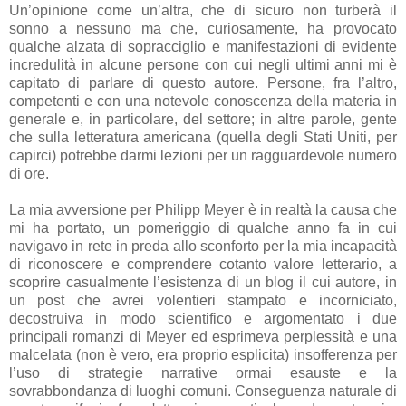
Un’opinione come un’altra, che di sicuro non turberà il
sonno a nessuno ma che, curiosamente, ha provocato
qualche alzata di sopracciglio e manifestazioni di evidente
incredulità in alcune persone con cui negli ultimi anni mi è
capitato di parlare di questo autore. Persone, fra l’altro,
competenti e con una notevole conoscenza della materia in
generale e, in particolare, del settore; in altre parole, gente
che sulla letteratura americana (quella degli Stati Uniti, per
capirci) potrebbe darmi lezioni per un ragguardevole numero
di ore.
La mia avversione per Philipp Meyer è in realtà la causa che
mi ha portato, un pomeriggio di qualche anno fa in cui
navigavo in rete in preda allo sconforto per la mia incapacità
di riconoscere e comprendere cotanto valore letterario, a
scoprire casualmente l’esistenza di un blog il cui autore, in
un post che avrei volentieri stampato e incorniciato,
decostruiva in modo scientifico e argomentato i due
principali romanzi di Meyer ed esprimeva perplessità e una
malcelata (non è vero, era proprio esplicita) insofferenza per
l’uso di strategie narrative ormai esauste e la
sovrabbondanza di luoghi comuni. Conseguenza naturale di