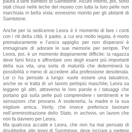
paura a tanti bambini di Saintstone. Alcuni intonsi, poi, sono
stati chiusi nelle teche del museo con tutta la loro pelle non
marchiata in bella vista: ennesimo monito per gli abitanti di
Saintstone.
Anche per la sedicenne Leora è il momento di fare i conti
con i riti della città: il padre, a cui era molto legata, è morto
prematuramente e l'unico appiglio per non disperarsi è
immaginare di adorare le sue memorie per sempre. Per
Leora, poi, è un momento doppiamente difficile: la ragazza
deve farsi forza e affrontare uno degli esami più importanti
della sua vita, una sorta di maturità che determinerà la
possibilità o meno di accedere alla professione desiderata.
Lei ci ha pensato a lungo: vuole essere una tatuatrice,
anche se si tratta di un lavoro perlopiù maschile; Leora sa
leggere gli altri, attraverso le loro parole e i tatuaggi che
portano già sulla pelle può comprendere i sentimenti e le
sensazioni che provano. A sostenerla, la madre e la sua
migliore amica, Verity, che invece preferisce lavorare
nell'amministrazione dello Stato, in archivio, un lavoro che
non fa davvero per Leora.
Ma qualcosa accade e Leora, che non ha mai pensato di
disubbidire alle leggi di Saintstone, deve iniziare a mettere