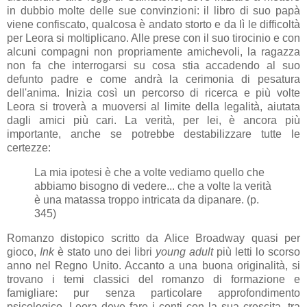
in dubbio molte delle sue convinzioni: il libro di suo papà
viene confiscato, qualcosa è andato storto e da lì le difficoltà
per Leora si moltiplicano. Alle prese con il suo tirocinio e con
alcuni compagni non propriamente amichevoli, la ragazza
non fa che interrogarsi su cosa stia accadendo al suo
defunto padre e come andrà la cerimonia di pesatura
dell'anima. Inizia così un percorso di ricerca e più volte
Leora si troverà a muoversi al limite della legalità, aiutata
dagli amici più cari. La verità, per lei, è ancora più
importante, anche se potrebbe destabilizzare tutte le
certezze:
La mia ipotesi è che a volte vediamo quello che
abbiamo bisogno di vedere... che a volte la verità
è una matassa troppo intricata da dipanare. (p.
345)
Romanzo distopico scritto da Alice Broadway quasi per
gioco,
Ink
è stato uno dei libri
young adult
più letti lo scorso
anno nel Regno Unito. Accanto a una buona originalità, si
trovano i temi classici del romanzo di formazione e
famigliare: pur senza particolare approfondimento
psicologico, Leora deve fare i conti con la sua crescita, tra