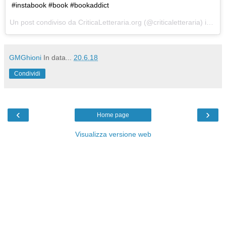
#instabook #book #bookaddict
Un post condiviso da
CriticaLetteraria.org
(@criticaletteraria) in data:
GMGhioni
In data...
20.6.18
Condividi
‹
›
Home page
Visualizza versione web