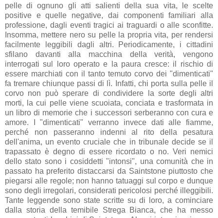
pelle di ognuno gli atti salienti della sua vita, le scelte
positive e quelle negative, dai componenti familiari alla
professione, dagli eventi tragici ai traguardi o alle sconfitte.
Insomma, mettere nero su pelle la propria vita, per rendersi
facilmente leggibili dagli altri. Periodicamente, i cittadini
sfilano davanti alla macchina della verità, vengono
interrogati sul loro operato e la paura cresce: il rischio di
essere marchiati con il tanto temuto corvo dei "dimenticati"
fa tremare chiunque passi di lì. Infatti, chi porta sulla pelle il
corvo non può sperare di condividere la sorte degli altri
morti, la cui pelle viene scuoiata, conciata e trasformata in
un libro di memorie che i successori serberanno con cura e
amore. I "dimenticati" verranno invece dati alle fiamme,
perché non passeranno indenni al rito della pesatura
dell'anima, un evento cruciale che in tribunale decide se il
trapassato è degno di essere ricordato o no. Veri nemici
dello stato sono i cosiddetti "intonsi", una comunità che in
passato ha preferito distaccarsi da Saintstone piuttosto che
piegarsi alle regole; non hanno tatuaggi sul corpo e dunque
sono degli irregolari, considerati pericolosi perché illeggibili.
Tante leggende sono state scritte su di loro, a cominciare
dalla storia della temibile Strega Bianca, che ha messo