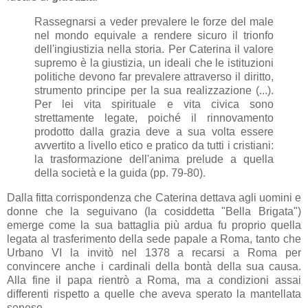
Rassegnarsi a veder prevalere le forze del male
nel mondo equivale a rendere sicuro il trionfo
dell'ingiustizia nella storia. Per Caterina il valore
supremo è la giustizia, un ideali che le istituzioni
politiche devono far prevalere attraverso il diritto,
strumento principe per la sua realizzazione (...).
Per lei vita spirituale e vita civica sono
strettamente legate, poiché il rinnovamento
prodotto dalla grazia deve a sua volta essere
avvertito a livello etico e pratico da tutti i cristiani:
la trasformazione dell'anima prelude a quella
della società e la guida (pp. 79-80).
Dalla fitta corrispondenza che Caterina dettava agli uomini e
donne che la seguivano (la cosiddetta "Bella Brigata")
emerge come la sua battaglia più ardua fu proprio quella
legata al trasferimento della sede papale a Roma, tanto che
Urbano VI la invitò nel 1378 a recarsi a Roma per
convincere anche i cardinali della bontà della sua causa.
Alla fine il papa rientrò a Roma, ma a condizioni assai
differenti rispetto a quelle che aveva sperato la mantellata
senese.