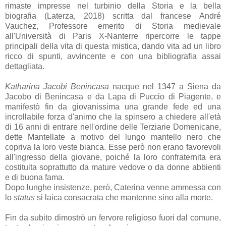
rimaste impresse nel turbinio della Storia e la bella
biografia
(Laterza, 2018)
scritta dal francese
André
Vauchez,
Professore emerito di Storia medievale
all'Università di Paris X-Nanterre
ripercorre le tappe
principali della vita di questa mistica, dando vita ad un libro
ricco di spunti, avvincente e con una bibliografia assai
dettagliata.
Katharina Jacobi Benincasa
nacque nel 1347 a Siena da
Jacobo di Benincasa e da Lapa di Puccio di Piagente, e
manifestò fin da giovanissima una grande fede ed una
incrollabile forza d'animo che la spinsero a chiedere all'età
di 16 anni di entrare nell'ordine delle Terziarie Domenicane,
dette Mantellate a motivo del lungo mantello nero che
copriva la loro veste bianca. Esse però non erano favorevoli
all'ingresso della giovane, poiché la loro confraternita era
costituita soprattutto da mature vedove o da donne abbienti
e di buona fama.
Dopo lunghe insistenze, però, Caterina venne ammessa con
lo
status
si laica consacrata che mantenne sino alla morte.
Fin da subito dimostrò un fervore religioso fuori dal comune,