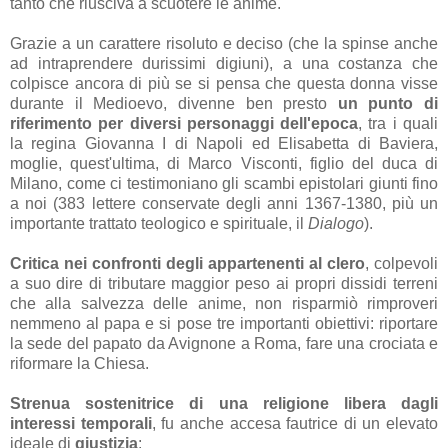
tanto che riusciva a scuotere le anime.
Grazie a un carattere risoluto e deciso (che la spinse anche
ad intraprendere durissimi digiuni), a una costanza che
colpisce ancora di più se si pensa che questa donna visse
durante il Medioevo, divenne ben presto
un punto di
riferimento per diversi personaggi dell'epoca
, tra i quali
la regina Giovanna I di Napoli ed Elisabetta di Baviera,
moglie, quest'ultima, di Marco Visconti, figlio del duca di
Milano, come ci testimoniano gli scambi epistolari giunti fino
a noi (383 lettere conservate degli anni 1367-1380, più un
importante trattato teologico e spirituale, il
Dialogo
).
Critica nei confronti degli appartenenti al clero
, colpevoli
a suo dire di tributare maggior peso ai propri dissidi terreni
che alla salvezza delle anime, non risparmiò rimproveri
nemmeno al papa e si pose tre importanti obiettivi: riportare
la sede del papato da Avignone a Roma, fare una crociata e
riformare la Chiesa.
Strenua sostenitrice di una religione libera dagli
interessi temporali
, fu anche accesa fautrice di un elevato
ideale di
giustizia
: