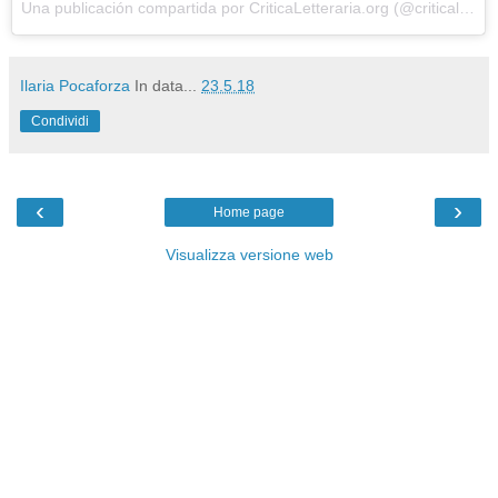
Una publicación compartida por
CriticaLetteraria.org
(@criticaletteraria) el
Ilaria Pocaforza
In data...
23.5.18
Condividi
‹
›
Home page
Visualizza versione web