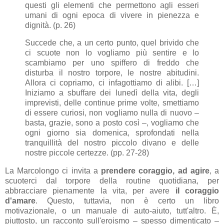
questi gli elementi che permettono agli esseri
umani di ogni epoca di vivere in pienezza e
dignità. (p. 26)
Succede che, a un certo punto, quel brivido che
ci scuote non lo vogliamo più sentire e lo
scambiamo per uno spiffero di freddo che
disturba il nostro torpore, le nostre abitudini.
Allora ci copriamo, ci infagottiamo di alibi. […]
Iniziamo a sbuffare dei lunedì della vita, degli
imprevisti, delle continue prime volte, smettiamo
di essere curiosi, non vogliamo nulla di nuovo –
basta, grazie, sono a posto così –, vogliamo che
ogni giorno sia domenica, sprofondati nella
tranquillità del nostro piccolo divano e delle
nostre piccole certezze. (pp. 27-28)
La Marcolongo ci invita a
prendere coraggio, ad agire
, a
scuoterci dal torpore della routine quotidiana, per
abbracciare pienamente la vita, per avere
il coraggio
d'amare
. Questo, tuttavia, non è certo un libro
motivazionale, o un manuale di auto-aiuto, tutt'altro. È,
piuttosto, un racconto sull'eroismo – spesso dimenticato –