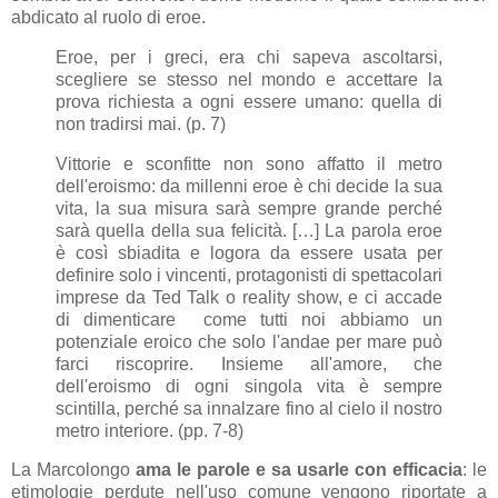
abdicato al ruolo di eroe.
Eroe, per i greci, era chi sapeva ascoltarsi,
scegliere se stesso nel mondo e accettare la
prova richiesta a ogni essere umano: quella di
non tradirsi mai. (p. 7)
Vittorie e sconfitte non sono affatto il metro
dell'eroismo: da millenni eroe è chi decide la sua
vita, la sua misura sarà sempre grande perché
sarà quella della sua felicità. […] La parola eroe
è così sbiadita e logora da essere usata per
definire solo i vincenti, protagonisti di spettacolari
imprese da Ted Talk o reality show, e ci accade
di dimenticare come tutti noi abbiamo un
potenziale eroico che solo l'andae per mare può
farci riscoprire. Insieme all'amore, che
dell'eroismo di ogni singola vita è sempre
scintilla, perché sa innalzare fino al cielo il nostro
metro interiore. (pp. 7-8)
La Marcolongo
ama le parole e sa usarle con efficacia
: le
etimologie perdute nell'uso comune vengono riportate a