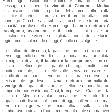
Marcolongo, costituendone il fulcro e portando con sé il
messaggio dell'opera.
Le vicende di Giasone e Medea
costituiscono l'architettura portante del volume, e offrono alla
scrittrice il pretesto narrativo per il proprio affascinante
monologo. Ciò che salta subito agli occhi è la straordinaria
capacità narrativa della Marcolongo.
La
sua scrittura è
travolgente, avvincente
, e il modo in cui riesce ad
incastonare nelle vicende di migliaia di anni fa densi e lucidi
ragionamenti sul mondo di oggi, è molto coinvolgente.
La struttura del discorso, la passione con cui ci racconta di
personaggi mitici ed eroi di un'altra epoca, ormai tramontata
da migliaia di anni,
il fascino e la competenza
con cui
illustra le etimologie di parole che oggi molti usano
quotidianamente, il più delle volte senza conoscerne il
significato originario, rendono la lettura scorrevole e
decisamente gradevole.
Una scrittura ammaliante,
avvolgente
, capace di estraniare il lettore e di portarlo a un
tempo che non esiste più. Così, le imprese di Giasone e la
scelta di Medea diventano occasione per profondi e
appassionati discorsi sul mondo di oggi, sull'eroismo ormai
perduto della generazione umana attuale, sulla crisi che
sembra aver coinvolto l'uomo moderno il quale sembra aver