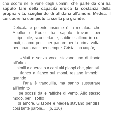
che scorre nelle vene degli uomini, che
parte da chi ha
saputo fare della capacità eroica la costanza della
propria vita, scegliendo di affidarsi all'amore: Medea, il
cui cuore ha compiuto la scelta più grande
.
Delicata e potente insieme è la metafora che
Apollonio Rodio ha saputo trovare per
l'irripetibile, sconcertante, sublime attimo in cui,
muti, stiamo per – per parlare per la prima volta,
per innamorarci per sempre. Cristallino καιρός.
«Muti e senza voce, stavano uno di fronte
all’altra
simili a querce o a certi alti pioppi che, piantati
fianco a fianco sui monti, restano immobili
quando
l’aria è tranquilla, ma sanno sussurrare
all’infinito
se scossi dalle raffiche di vento. Allo stesso
modo, per il soffio
di amore, Giasone e Medea stavano per dirsi
così tante parole.» (p. 110)