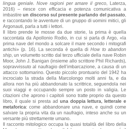
lingua geniale. Nove ragioni per amare il greco
, Laterza,
2016) – riesce con efficacia e potenza comunicativa a
imbastire
un discorso sul presente parlando del passato
,
e raccontando le avventure di un gruppo di uomini mitici, gli
Argonauti, parla a tutti i lettori.
Il libro prende le mosse da due storie, la prima è quella
raccontata da Apollonio Rodio, in cui si parla di Argo, «la
prima nave del mondo a solcare il mare secondo i mitografi
antichi» (p. 16). La seconda è quella di
How to abandon
ship
, un volumetto scritto dal terzo ufficiale della nave Robin
Moor, John J. Banigan (insieme allo scrittore Phil Richards),
sopravvissuto al naufragio dell'imbarcazione, a causa di un
attacco sottomarino. Questo piccolo prontuario del 1942 ha
incrociato la strada della Marcolongo molti anni fa, e da
allora non ha più abbandonato la scrittrice, seguendola nei
suoi viaggi e occupando sempre un posto in valigia. Le
citazioni che aprono i capitoli sono tratte proprio da questo
libro, il quale si presta ad
una doppia lettura, letterale e
metaforica
: come abbandonare una nave, e quindi come
salvare la propria vita da un naufragio, inteso anche su un
versante più strettamente umano.
Il racconto mitologico occupa la quasi totalità del libro della