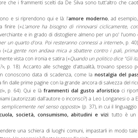
opre che i frammenti scelti da De Silva sono tutt'altro che caot
ono e si riprendono qui e là: l'
amore moderno
, ad esempio
finire («
L'amore ha bisogno di rinnovarsi ciclicamente, co
overchiante e in grado di distogliere almeno per un po' l'uomo 
per un quarto d'ora. Poi resteranno connessi a internet
», p. 40
 («
La gente non andava mica a sbattere contro i pali, prim
ilmente vista con ironia e satira («
Quando un politico dice "Gli ita
?»
, p. 18). Accanto alle schegge d'attualità, trovano spesso 
non conoscono data di scadenza, come la
nostalgia del pas
ura fin dalle prime pagine con la grande ancora di salvezza del ri
ti
», p. 64). Qui e là
frammenti dal gusto aforistico
ci ripo
chiami (autorizzati dall'autore o inconsci?) a Leo Longanesi o a 
ma semplicemente nel senso opposto
» (p. 37), in cui il linguaggio
cuola, società, consumismo, abitudini e vizi
: tutto è un 
.
rendere una schiera di luoghi comuni, impastarli in modo tal