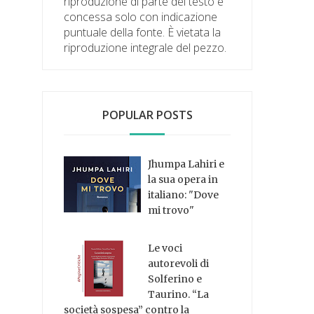
riproduzione di parte del testo è
concessa solo con indicazione
puntuale della fonte. È vietata la
riproduzione integrale del pezzo.
POPULAR POSTS
Jhumpa Lahiri e
la sua opera in
italiano: "Dove
mi trovo"
Le voci
autorevoli di
Solferino e
Taurino. “La
società sospesa” contro la