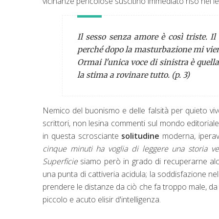
vicinanze pericolose suscitino immediato riso nel le
Il sesso senza amore è così triste. I
perché dopo la masturbazione mi vien
Ormai l'unica voce di sinistra è quell
la stima a rovinare tutto. (p. 3)
Nemico del buonismo e delle falsità per quieto vive
scrittori, non lesina commenti sul mondo editoriale 
in questa scrosciante
solitudine
moderna, iperav
cinque minuti ha voglia di leggere una storia ve
Superficie
siamo però in grado di recuperarne alcu
una punta di cattiveria acidula; la soddisfazione nel
prendere le distanze da ciò che fa troppo male, d
piccolo e acuto elisir d'intelligenza.