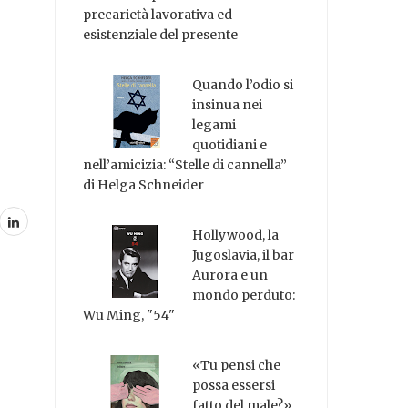
precarietà lavorativa ed
esistenziale del presente
Quando l’odio si
insinua nei
legami
quotidiani e
nell’amicizia: “Stelle di cannella”
di Helga Schneider
Hollywood, la
Jugoslavia, il bar
Aurora e un
mondo perduto:
Wu Ming, "54"
«Tu pensi che
possa essersi
fatto del male?»