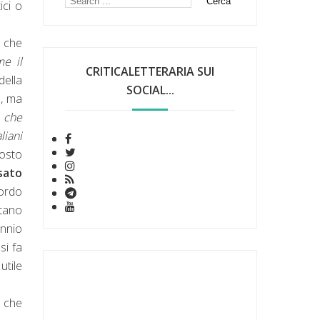
ici o
, che
me il
CRITICALETTERARIA SUI
della
SOCIAL...
), ma
a che
liani
posto
sato
cordo
rtano
Ennio
 si fa
utile
e che