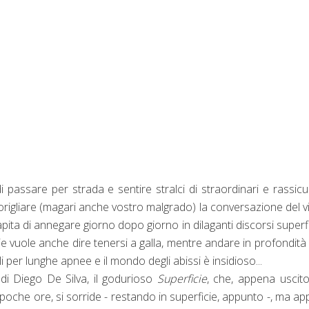
 passare per strada e sentire stralci di straordinari e rassicu
origliare (magari anche vostro malgrado) la conversazione del v
apita di annegare giorno dopo giorno in dilaganti discorsi superfic
ie vuole anche dire tenersi a galla, mentre andare in profondità
 per lunghe apnee e il mondo degli abissi è insidioso...
di Diego De Silva, il godurioso
Superficie
, che, appena uscit
in poche ore, si sorride - restando in superficie, appunto -, ma a