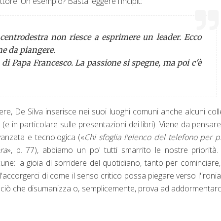
ttore. Un esempio? Basta leggere l'incipit:
l centrodestra non riesce a esprimere un leader. Ecco
e da piangere.
a di Papa Francesco. La passione si spegne, ma poi c'è
re, De Silva inserisce nei suoi luoghi comuni anche alcuni coll
(e in particolare sulle presentazioni dei libri). Viene da pensar
anzata e tecnologica («
Chi sfoglia l'elenco del telefono per p
ra
», p. 77), abbiamo un po' tutti smarrito le nostre priorità
ne: la gioia di sorridere del quotidiano, tanto per cominciare
l'accorgerci di come il senso critico possa piegare verso l'ironia
a ciò che disumanizza o, semplicemente, prova ad addormentarc