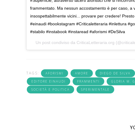
#Superficie, attraverso lacerti aforistici che si rincorr
frammentato. Ma nessun accostamento è per caso, a volt
insospettabilmente vicini... provare per credere! Presto
#einaudi #bookstagram #Criticaletteraria #inlettura 
#stabilo #instabook #instaread #aforismi #DeSilva
Un post condiviso da
CriticaLetteraria.org
(@criticale
TAGS:
AFORISMI
AMORE
DIEGO DE SILVA
EDITORE EINAUDI
FRAMMENTI
GLORIA M. 
SOCIETÀ E POLITICA
SPERIMENTALE
Y