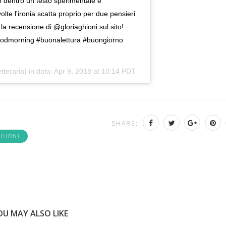
ono dentro un testo sperimentale e
e l'ironia scatta proprio per due pensieri
 la recensione di @gloriaghioni sul sito!
#goodmorning #buonalettura #buongiorno
tteraria) in data:
Apr 9, 2018 at 10:14 PDT
SHARE:
GHIONI
OU MAY ALSO LIKE