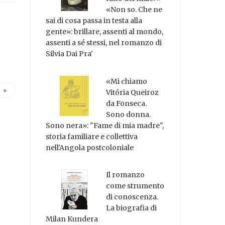
«Non so. Che ne
sai di cosa passa in testa alla
gente»: brillare, assenti al mondo,
assenti a sé stessi, nel romanzo di
Silvia Dai Pra'
«Mi chiamo
Vitória Queiroz
da Fonseca.
Sono donna.
Sono nera»: "Fame di mia madre",
storia familiare e collettiva
nell'Angola postcoloniale
Il romanzo
come strumento
di conoscenza.
La biografia di
Milan Kundera