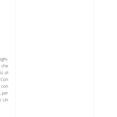
eghi-
e che
iù di
. Con
, con
, per
i. Un