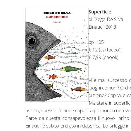
Superficie
di Diego De Silva
Einaudi, 2018
pp. 105
€ 12 (cartaceo)
€ 7,99 (ebook)
Vi è mai successo di
luoghi comuni? O di 
di treno? Capita, e c
Ma stare in superfic
rischio, spesso richiede capacità polmonari notevoli
Parte da questa consapevolezza il nuovo librino 
Einaudi, è subito entrato in classifica. Lo si legge 