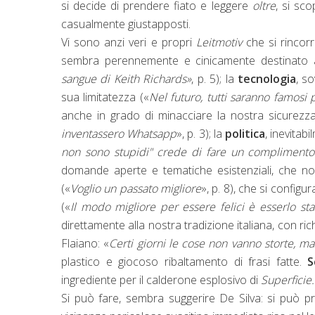
si decide di prendere fiato e leggere
oltre
, si sc
casualmente giustapposti.
Vi sono anzi veri e propri
Leitmotiv
che si rincorr
sembra perennemente e cinicamente destinato a 
sangue di Keith Richards»
, p. 5); la
tecnologia
, s
sua limitatezza («
Nel futuro, tutti saranno famosi 
anche in grado di minacciare la nostra sicurezza
inventassero Whatsapp
», p. 3); la
politica
, inevitab
non sono stupidi" crede di fare un complimento
domande aperte e tematiche esistenziali, che 
(«
Voglio un passato migliore
», p. 8), che si config
(«
Il modo migliore per essere felici è esserlo sta
direttamente alla nostra tradizione italiana, con ri
Flaiano: «
Certi giorni le cose non vanno storte, 
plastico e giocoso ribaltamento di frasi fatte.
S
ingrediente per il calderone esplosivo di
Superficie
Si può fare, sembra suggerire De Silva: si può p