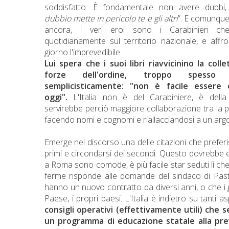
soddisfatto. È fondamentale non avere dubbi,
dubbio mette in pericolo te e gli altri
”. E comunque
ancora, i veri eroi sono i Carabinieri ch
quotidianamente sul territorio nazionale, e affr
giorno l'imprevedibile.
Lui spera che i suoi libri riavvicinino la collet
forze dell'ordine, troppo spesso g
semplicisticamente: "non è facile essere c
oggi".
L'Italia non è del Carabiniere, è della co
servirebbe perciò maggiore collaborazione tra la p
facendo nomi e cognomi e riallacciandosi a un argome
Emerge nel discorso una delle citazioni che preferi
primi e circondarsi dei secondi. Questo dovrebbe e
a Roma sono comode, è più facile star seduti lì che
ferme risponde alle domande del sindaco di Past
hanno un nuovo contratto da diversi anni, o che i gi
Paese, i propri paesi. L'Italia è indietro su tanti 
consigli operativi (effettivamente utili) che s
un programma di educazione statale alla preve