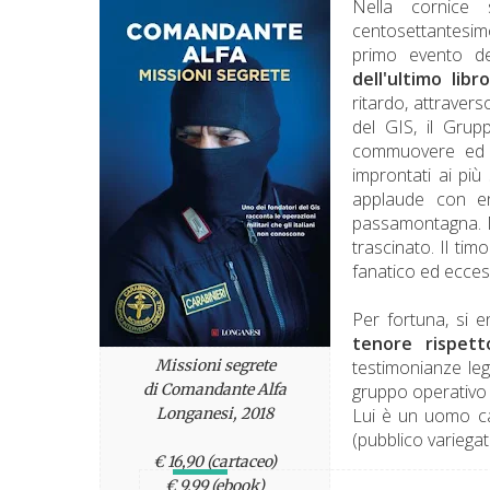
Nella cornice 
centosettantesimo 
primo evento del
dell'ultimo lib
ritardo, attravers
del GIS, il Grup
commuovere ed em
improntati ai più 
applaude con en
passamontagna. M
trascinato. Il tim
fanatico ed ecces
Per fortuna, si e
tenore rispett
Missioni segrete
testimonianze leg
di Comandante Alfa
gruppo operativo s
Longanesi, 2018
Lui è un uomo car
(pubblico variegat
€ 16,90 (cartaceo)
€ 9,99 (ebook)