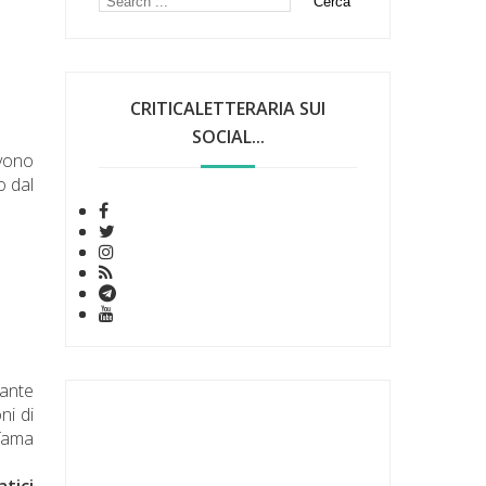
CRITICALETTERARIA SUI
SOCIAL...
ivono
o dal
dante
ni di
 fama
atici