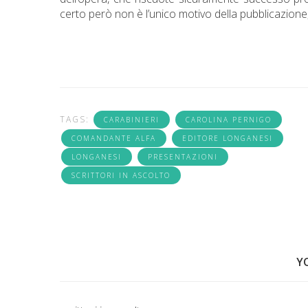
certo però non è l’unico motivo della pubblicazione
TAGS:
CARABINIERI
CAROLINA PERNIGO
COMANDANTE ALFA
EDITORE LONGANESI
LONGANESI
PRESENTAZIONI
SCRITTORI IN ASCOLTO
Y