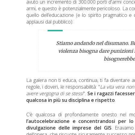
avuto un incremento di 300.000 porti d'armi conces
armi, e questo è potenzialmente pericoloso. La co
quello dell’educazione (e lo spirito pragmatico e
applausi dal pubblico):
Stiamo andando nel disumano. Biso
violenza bisogna dare punizioni s
bisognerebbe 
La galera non ti educa, continua, ti fa diventare a
regole, i doveri, le responsabilità: "
La vita vera non
avere vergogna di se stessi
".
Se i ragazzi facesser
qualcosa in più su disciplina e rispetto
.
C’è qualcosa di profondamente onesto nel mod
l’autocelebrazione e concentrandosi per lo p
divulgazione delle imprese del GIS
. Eravamo 
dell’opera, che riscuote sicuramente successo pr