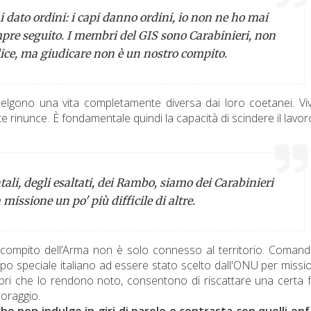
 dato ordini: i capi danno ordini, io non ne ho mai
re seguito. I membri del GIS sono Carabinieri, non
lice, ma giudicare non è un nostro compito.
scelgono una vita completamente diversa dai loro coetanei. V
 rinunce. È fondamentale quindi la capacità di scindere il lavor
ali, degli esaltati, dei Rambo, siamo dei Carabinieri
issione un po' più difficile di altre.
 compito dell’Arma non è solo connesso al territorio. Coman
po speciale italiano ad essere stato scelto dall'ONU per missio
 i libri che lo rendono noto, consentono di riscattare una certa
 coraggio.
he non indulge in giri di parole e contrasta con quelli enf