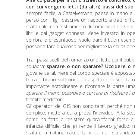
con cui vengono letti (da altri) passi del suo 
sempre facile, a Castelvetrano, paese in mano al
perso con i figli, descrive un rapporto a tratti dif
stato utile, come strumento di comunicazione e di p
libri e dai gadget connessi viene investito in op
sembrare presuntuoso, vuole dare il buon esempi
possono fare qualcosa per migliorare la situazione c
Tra i passi scelti del romanzo uno, letto per il pub
squadra:
sparare o non sparare? Uccidere o 
giovane carabiniere del corpo speciale è appostat
terra. Il brano sottolinea un aspetto non scontato 
importante sottolineare e ricordare la parte uman
sparare il meno possibile e cercare di risolvere i 
tramite mediatori.
Gli operatori del GIS non sono tanti, perché non 
semplice, mette a dura prova l'individuo. Alfa st
come ha fatto a resistere quarant'anni: forse è
infanzia difficile, che gli rende il lavoro gradito;
stata una mattina, racconta, in cui non sia andato