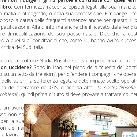
libro.
Con fermezza racconta episodi legati alla sua infanzia
la mafia e al degrado, o della sua professione. Rimpiange il 
ficoltoso a causa delle frequenti assenze: anche per questo il li
acificazione. Alfa ci informa anche che il ricavato dalla vendit
ere di riqualificazione del suo paese natale. Dice che, a cos
o a quei suoi concittadini che, come lui, hanno avuto succe
ritica del Sud Italia.
blico dalla scrittrice Nadia Busato, solleva un problema centrale 
non uccidere?
Sono in Iraq, nel pieno della “guerra dei ponti
o su un tetto da tre giorni, per difendere i compagni che oper
delle azioni: la sofferenza legata a determinate scelte operati
a dell'operatore del GIS, ci ricorda Alf
a, "
la nostra filosofia
problemi
", quindi prima di tutto si deve provare a trattare col n
è un lavoro
esso non sa
 per la sua
 non c'è mai
 a lavorare