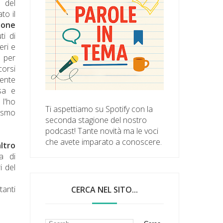
 del
to il
ione
ti di
eri e
e per
orsi
gente
sa e
 l'ho
Ti aspettiamo su Spotify con la
tismo
seconda stagione del nostro
podcast! Tante novità ma le voci
che avete imparato a conoscere.
altro
a di
i del
tanti
CERCA NEL SITO...