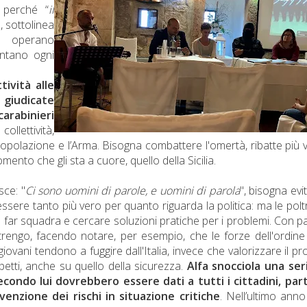
 perché “
il
, sottolinea
e operano
ontano ogni
tività alle
iudicate
arabinieri
llettività,
opolazione e l’Arma. Bisogna combattere l'omertà, ribatte più v
nto che gli sta a cuore, quello della Sicilia.
sce: "
Ci sono uomini di parole, e uomini di parola
", bisogna evit
ssere tanto più vero per quanto riguarda la politica: ma le pol
 far squadra e cercare soluzioni pratiche per i problemi. Con p
rengo, facendo notare, per esempio, che le forze dell'ordin
ovani tendono a fuggire dall'Italia, invece che valorizzare il pr
aspetti, anche su quello della sicurezza.
Alfa snocciola una ser
econdo lui dovrebbero essere dati a tutti i cittadini, par
nzione dei rischi in situazione critiche
. Nell’ultimo anno