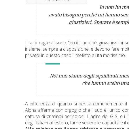
Io non ho mai
avuto bisogno perché mi hanno semp
giustizieri. Sparare è semp
I suoi ragazzi sono "eroi", perché giovanissimi 
insieme, sempre a disposizione, e devono fare molte
privato: in questo caso il mefisto aiuta moltissimo.
Noi non siamo degli squilibrati ment
che hanno scelto una m
A differenza di quanto si pensa comunemente, il
Alpha afferma con orgoglio che il suo è l'unico cor
cattura di criminali pericolosi. L'agire del GIS, e
degli italiani all'estero, farne vedere le capacità e il
Alfa colpisce per il tono schietto e concreto, c