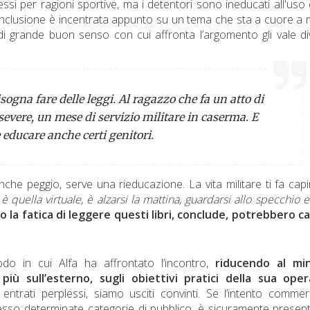
si per ragioni sportive, ma i detentori sono ineducati all'uso 
nclusione è incentrata appunto su un tema che sta a cuore a m
 di grande buon senso con cui affronta l’argomento gli vale di
gna fare delle leggi. Al ragazzo che fa un atto di
evere, un mese di servizio militare in caserma. E
educare anche certi genitori.
nche peggio, serve una rieducazione. La vita militare ti fa capi
 è quella virtuale, è alzarsi la mattina, guardarsi allo specchio 
o la fatica di leggere questi libri, conclude, potrebbero c
o in cui Alfa ha affrontato l’incontro,
riducendo al mi
iù sull’esterno, sugli obiettivi pratici della sua oper
entrati perplessi, siamo usciti convinti. Se l’intento commer
esso determinate categorie di pubblico, è sicuramente present