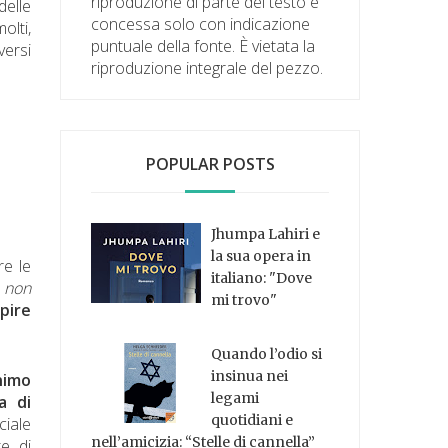
riproduzione di parte del testo è
delle
concessa solo con indicazione
olti,
puntuale della fonte. È vietata la
versi
riproduzione integrale del pezzo.
POPULAR POSTS
Jhumpa Lahiri e
la sua opera in
re le
italiano: "Dove
e non
mi trovo"
apire
Quando l’odio si
insinua nei
nimo
legami
a di
quotidiani e
ciale
nell’amicizia: “Stelle di cannella”
e, di