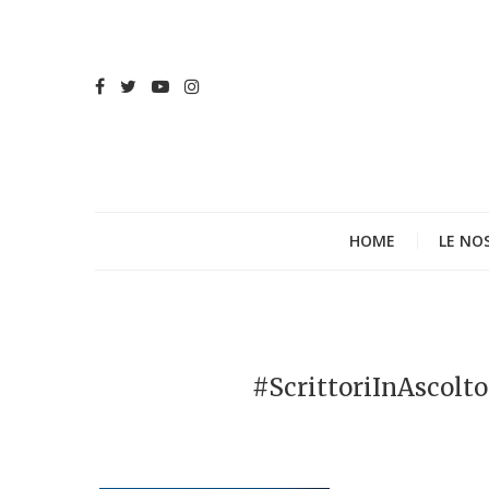
HOME
LE NO
#ScrittoriInAscolt