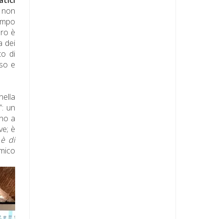
, non
tempo
bro è
a dei
to di
sso e
nella
”: un
ano a
ve; è
 è di
emico