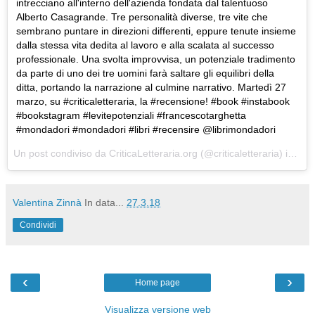
intrecciano all'interno dell'azienda fondata dal talentuoso
Alberto Casagrande. Tre personalità diverse, tre vite che
sembrano puntare in direzioni differenti, eppure tenute insieme
dalla stessa vita dedita al lavoro e alla scalata al successo
professionale. Una svolta improvvisa, un potenziale tradimento
da parte di uno dei tre uomini farà saltare gli equilibri della
ditta, portando la narrazione al culmine narrativo. Martedì 27
marzo, su #criticaletteraria, la #recensione! #book #instabook
#bookstagram #levitepotenziali #francescotarghetta
#mondadori #mondadori #libri #recensire @librimondadori
Un post condiviso da
CriticaLetteraria.org
(@criticaletteraria) in data:
Valentina Zinnà
In data...
27.3.18
Condividi
‹
›
Home page
Visualizza versione web