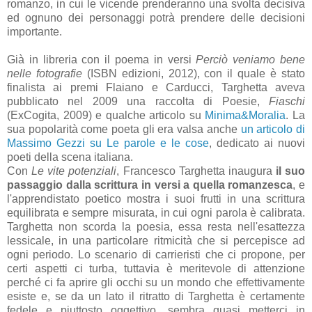
romanzo, in cui le vicende prenderanno una svolta decisiva
ed ognuno dei personaggi potrà prendere delle decisioni
importante.
Già in libreria con il poema in versi
Perciò veniamo bene
nelle fotografie
(ISBN edizioni, 2012), con il quale è stato
finalista ai premi Flaiano e Carducci, Targhetta aveva
pubblicato nel 2009 una raccolta di Poesie,
Fiaschi
(ExCogita, 2009) e qualche articolo su
Minima&Moralia
. La
sua popolarità come poeta gli era valsa anche
un articolo di
Massimo Gezzi su Le parole e le cose
, dedicato ai nuovi
poeti della scena italiana.
Con
Le vite potenziali
, Francesco Targhetta inaugura
il suo
passaggio dalla scrittura in versi a quella romanzesca
, e
l'apprendistato poetico mostra i suoi frutti in una scrittura
equilibrata e sempre misurata, in cui ogni parola è calibrata.
Targhetta non scorda la poesia, essa resta nell'esattezza
lessicale, in una particolare ritmicità che si percepisce ad
ogni periodo. Lo scenario di carrieristi che ci propone, per
certi aspetti ci turba, tuttavia è meritevole di attenzione
perché ci fa aprire gli occhi su un mondo che effettivamente
esiste e, se da un lato il ritratto di Targhetta è certamente
fedele e piuttosto oggettivo, sembra quasi metterci in