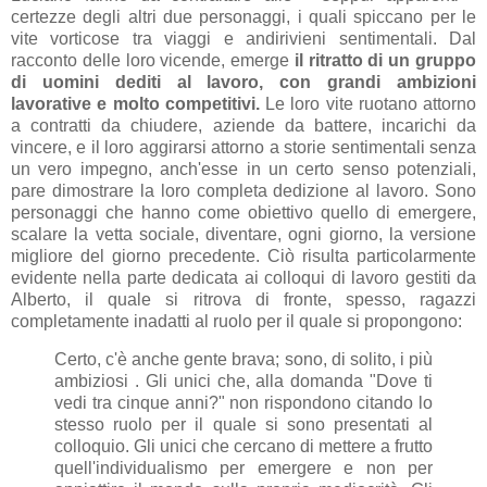
certezze degli altri due personaggi, i quali spiccano per le
vite vorticose tra viaggi e andirivieni sentimentali. Dal
racconto delle loro vicende, emerge
il ritratto di un gruppo
di uomini dediti al lavoro, con grandi ambizioni
lavorative e molto competitivi.
Le loro vite ruotano attorno
a contratti da chiudere, aziende da battere, incarichi da
vincere, e il loro aggirarsi attorno a storie sentimentali senza
un vero impegno, anch'esse in un certo senso potenziali,
pare dimostrare la loro completa dedizione al lavoro. Sono
personaggi che hanno come obiettivo quello di emergere,
scalare la vetta sociale, diventare, ogni giorno, la versione
migliore del giorno precedente. Ciò risulta particolarmente
evidente nella parte dedicata ai colloqui di lavoro gestiti da
Alberto, il quale si ritrova di fronte, spesso, ragazzi
completamente inadatti al ruolo per il quale si propongono:
Certo, c'è anche gente brava; sono, di solito, i più
ambiziosi . Gli unici che, alla domanda "Dove ti
vedi tra cinque anni?" non rispondono citando lo
stesso ruolo per il quale si sono presentati al
colloquio. Gli unici che cercano di mettere a frutto
quell'individualismo per emergere e non per