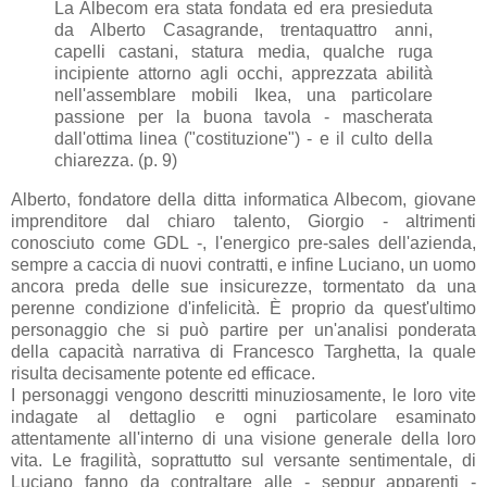
La Albecom era stata fondata ed era presieduta
da Alberto Casagrande, trentaquattro anni,
capelli castani, statura media, qualche ruga
incipiente attorno agli occhi, apprezzata abilità
nell'assemblare mobili Ikea, una particolare
passione per la buona tavola - mascherata
dall'ottima linea ("costituzione") - e il culto della
chiarezza. (p. 9)
Alberto, fondatore della ditta informatica Albecom, giovane
imprenditore dal chiaro talento, Giorgio - altrimenti
conosciuto come GDL -, l'energico pre-sales dell'azienda,
sempre a caccia di nuovi contratti, e infine Luciano, un uomo
ancora preda delle sue insicurezze, tormentato da una
perenne condizione d'infelicità. È proprio da quest'ultimo
personaggio che si può partire per un'analisi ponderata
della capacità narrativa di Francesco Targhetta, la quale
risulta decisamente potente ed efficace.
I personaggi vengono descritti minuziosamente, le loro vite
indagate al dettaglio e ogni particolare esaminato
attentamente all'interno di una visione generale della loro
vita. Le fragilità, soprattutto sul versante sentimentale, di
Luciano fanno da contraltare alle - seppur apparenti -