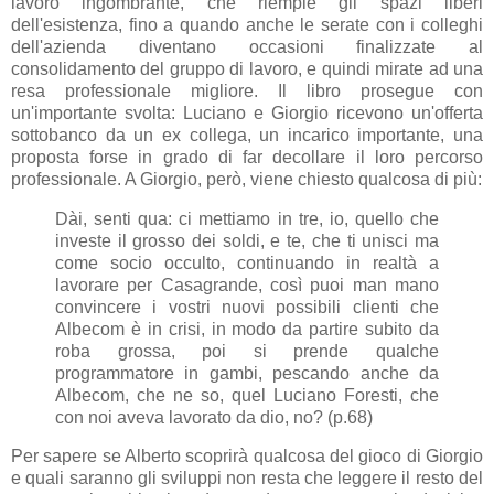
lavoro ingombrante, che riempie gli spazi liberi
dell'esistenza, fino a quando anche le serate con i colleghi
dell'azienda diventano occasioni finalizzate al
consolidamento del gruppo di lavoro, e quindi mirate ad una
resa professionale migliore. Il libro prosegue con
un'importante svolta: Luciano e Giorgio ricevono un'offerta
sottobanco da un ex collega, un incarico importante, una
proposta forse in grado di far decollare il loro percorso
professionale. A Giorgio, però, viene chiesto qualcosa di più:
Dài, senti qua: ci mettiamo in tre, io, quello che
investe il grosso dei soldi, e te, che ti unisci ma
come socio occulto, continuando in realtà a
lavorare per Casagrande, così puoi man mano
convincere i vostri nuovi possibili clienti che
Albecom è in crisi, in modo da partire subito da
roba grossa, poi si prende qualche
programmatore in gambi, pescando anche da
Albecom, che ne so, quel Luciano Foresti, che
con noi aveva lavorato da dio, no? (p.68)
Per sapere se Alberto scoprirà qualcosa del gioco di Giorgio
e quali saranno gli sviluppi non resta che leggere il resto del