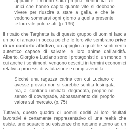
appiattire il mondo sulla propria mediocrità. Gli
unici che hanno capito quante vite si debbano
vivere per riuscire a stare a galla, e che le
vedono sommarsi ogni giorno a quella presente,
le loro vite potenziali. (p. 136)
Il ritratto che Targhetta fa di questo gruppo di uomini lascia
un po' di amaro in bocca poichè le loro vite sembrano
prive
di un conforto affettivo
, un appiglio a qualche sentimento
autentico capace di salvare le loro anime dall'aridità.
Alberto, Giorgio e Luciano sono i protagonisti di un mondo in
cui anche i sentimenti vengono descritti in termini economici
relativi a processi di valutazione e compravendita.
Sicché una ragazza carina con cui Luciano ci
avesse provato non si sarebbe sentita lusingata
ma, al contrario umiliata, degradata, proprio nel
senso di downgrade, abbassamento del proprio
valore sul mercato. (p. 75)
Tuttavia, questo quadro di uomini dediti ai loro risultati
lavorativi è certamente rappresentativo di una realtà che
esiste, uno squarcio su esistenze che ruotano attorno ad un