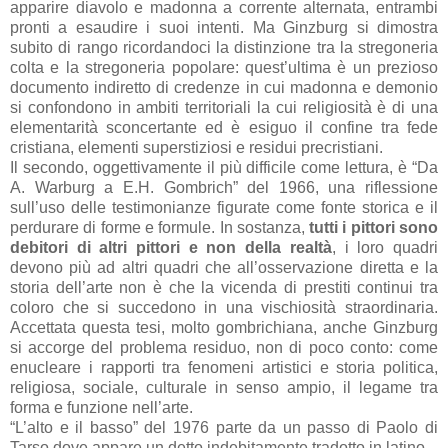
apparire diavolo e madonna a corrente alternata, entrambi
pronti a esaudire i suoi intenti. Ma Ginzburg si dimostra
subito di rango ricordandoci la distinzione tra la stregoneria
colta e la stregoneria popolare: quest’ultima è un prezioso
documento indiretto di credenze in cui madonna e demonio
si confondono in ambiti territoriali la cui religiosità è di una
elementarità sconcertante ed è esiguo il confine tra fede
cristiana, elementi superstiziosi e residui precristiani.
Il secondo, oggettivamente il più difficile come lettura, è “Da
A. Warburg a E.H. Gombrich”
del
1966, una riflessione
sull’uso delle testimonianze figurate come fonte storica e il
perdurare di forme e formule. In sostanza,
tutti i pittori sono
debitori di altri pittori e non della realtà
, i loro quadri
devono più ad altri quadri che all’osservazione diretta e la
storia dell’arte non è che la vicenda di prestiti continui tra
coloro che si succedono in una vischiosità straordinaria.
Accettata questa tesi, molto gombrichiana, anche Ginzburg
si accorge del problema residuo, non di poco conto: come
enucleare i rapporti tra fenomeni artistici e storia politica,
religiosa, sociale, culturale in senso ampio, il legame tra
forma e funzione nell’arte.
“L’alto e il basso”
del
1976 parte da un passo di Paolo di
Tarso dove appare un detto indebitamente tradotto in latino –