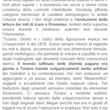
Noli altum sapere
– e trasmesso nei secoli a venire come
condanna della curiosità intellettuale. Ginzburg affronta
categorie elementari di carattere antropologico in ambiti
culturali diversi, i libri degli emblemi e
l’evoluzione della
lettura dei miti di Icaro e Prometeo
, simboli della superbia
umana durante il medioevo, autentici eroi durante
l’illuminismo.
“Tiziano, Ovidio e i codici della figurazione erotica nel
Cinquecento
” è del
1978. Siamo sempre intorno al rapporto
tra miti e dipinti, accomunanti da una dimensione formale,
quindi morfologica, che permette di entrare a capofitto in uno
strato inattingibile agli strumenti consueti della conoscenza
storica.
Il mondo raffinato delle divinità pagane era
giunto a Tiziano tramite volgarizzamenti molto arbitrari
dei traduttori a lui contemporanei che non esitavano ad
aggiungere a un passo, ad esempio, delle “Metamorfosi”
soggetti e accadimenti che Ovidio neppure citava. Tali
traduzioni degli umanisti venivano corredate da elementari
illustrazioni. Ci pensava Tiziano a renderle sublimi,
prendendo tuttavia spunto dalle volgarizzazione stesse e
non dagli originali latini. Magari perché non era in grado di
leggerli ma di sicuro l’ispirazione si ampliava. Non solo il
rey