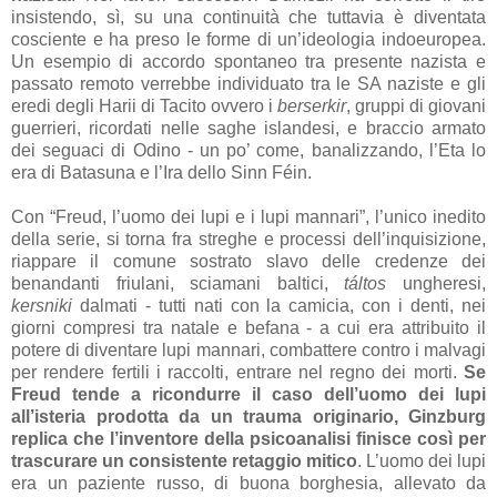
insistendo, sì, su una continuità che tuttavia è diventata
cosciente e ha preso le forme di un’ideologia indoeuropea.
Un esempio di accordo spontaneo tra presente nazista e
passato remoto verrebbe individuato tra le SA naziste e gli
eredi degli Harii di Tacito ovvero i
berserkir
,
gruppi di giovani
guerrieri, ricordati nelle saghe islandesi, e braccio armato
dei seguaci di Odino - un po’ come, banalizzando, l’Eta lo
era di Batasuna e l’Ira dello Sinn Féin.
Con “Freud, l’uomo dei lupi e i lupi mannari”, l’unico inedito
della serie, si torna fra streghe e processi dell’inquisizione,
riappare il comune sostrato slavo delle credenze dei
benandanti friulani, sciamani baltici,
táltos
ungheresi,
kersniki
dalmati - tutti nati con la camicia, con i denti, nei
giorni compresi tra natale e befana - a cui era attribuito il
potere di diventare lupi mannari, combattere contro i malvagi
per rendere fertili i raccolti, entrare nel regno dei morti.
Se
Freud tende a ricondurre il caso dell’uomo dei lupi
all’isteria prodotta da un trauma originario, Ginzburg
replica che l’inventore della psicoanalisi finisce così per
trascurare un consistente retaggio mitico
. L’uomo dei lupi
era un paziente russo, di buona borghesia, allevato da