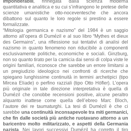
imponderabili
, rinnegata dalla scienza moderna
quantitativa e analitica e su cui s’infrangono le pretese delle
scienze umanistiche otto-noceventesche che ancora
dibattono sul quanto le loro regole si prestino a essere
formalizzate.
“Mitologia germanica e nazismo” del 1984 è un saggio
attorno all’opera di Dumézil e al suo libro “Mythes et dieux
des Germains”, una riflessione sui tentativi di analisi del
nazismo in quanto fenomeno non riducibile a componenti
esclusivamente politiche, economiche e sociali. Ginzburg,
non so quanto tirato per la camicia dai sensi di colpa viste le
origini familiari, riconosce che sarebbe un errore limitarsi a
un pregiudizio ideologico nei confronti di ricerche che
spiegano lunghissime continuità in termini archetipici (tipo
Mircea Eliade) o perfino razziali (tipo Otto Höfler). L’opera
più originale in tale direzione interpretativa è quella di
Dumézil che conobbe recensioni positive, alcune peraltro
alquanto inattese come quella dell’ebreo Marc Bloch,
l’autore dei re taumaturghi. La tesi di Dumézil è che ci
sarebbe
una continuità inconsapevole tra miti germanici,
che fin dalle società più antiche ruotavano attorno a un
baricentro molto militarizzato, e aspetti della Germania
nazista
. Nei lavori successivi Dumézil ha corretto il tiro