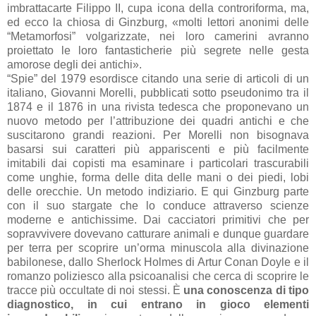
imbrattacarte Filippo II, cupa icona della controriforma, ma,
ed ecco la chiosa di Ginzburg, «molti lettori anonimi delle
“Metamorfosi” volgarizzate, nei loro camerini avranno
proiettato le loro fantasticherie più segrete nelle gesta
amorose degli dei antichi».
“Spie”
del 1979 esordisce citando una serie di articoli di un
italiano, Giovanni Morelli, pubblicati sotto pseudonimo tra il
1874 e il
1876 in
una rivista tedesca che proponevano un
nuovo metodo per l’attribuzione dei quadri antichi e che
suscitarono grandi reazioni. Per Morelli non bisognava
basarsi sui caratteri più appariscenti e più facilmente
imitabili dai copisti ma esaminare i particolari trascurabili
come unghie, forma delle dita delle mani o dei piedi, lobi
delle orecchie. Un metodo indiziario. E qui Ginzburg parte
con il suo stargate che lo conduce attraverso scienze
moderne e antichissime. Dai cacciatori primitivi che per
sopravvivere dovevano catturare animali e dunque guardare
per terra per scoprire un’orma minuscola alla divinazione
babilonese, dallo Sherlock Holmes di Artur Conan Doyle e il
romanzo poliziesco alla psicoanalisi che cerca di scoprire le
tracce più occultate di noi stessi. È
una conoscenza di tipo
diagnostico, in cui entrano in gioco elementi