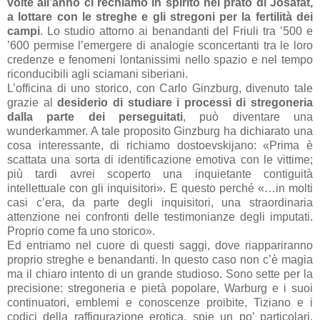
volte all’anno ci rechiamo in spirito nel prato di Josafat,
a lottare con le streghe e gli stregoni per la fertilità dei
campi
. Lo studio attorno ai benandanti del Friuli tra ’500 e
’600 permise l’emergere di analogie sconcertanti tra le loro
credenze e fenomeni lontanissimi nello spazio e nel tempo
riconducibili agli sciamani siberiani.
L’officina di uno storico, con Carlo Ginzburg, divenuto tale
grazie al
desiderio di studiare i processi di stregoneria
dalla parte dei perseguitati
, può diventare una
wunderkammer. A tale proposito Ginzburg ha dichiarato una
cosa interessante, di richiamo d
ostoevskijano: «
Prima è
scattata una sorta di identificazione emotiva con le vittime;
più tardi avrei scoperto una inquietante contiguità
intellettuale con gli inquisitori». E questo perché «…in molti
casi c’era, da parte degli inquisitori, una straordinaria
attenzione nei confronti delle testimonianze degli imputati.
Proprio come fa uno storico».
Ed entriamo nel cuore di questi saggi, dove riappariranno
proprio streghe e benandanti. In questo caso non c’è magia
ma il chiaro intento di un grande studioso. Sono sette per la
precisione: stregoneria e pietà popolare, Warburg e i suoi
continuatori, emblemi e conoscenze proibite, Tiziano e i
codici della raffigurazione erotica, spie un po’ particolari,