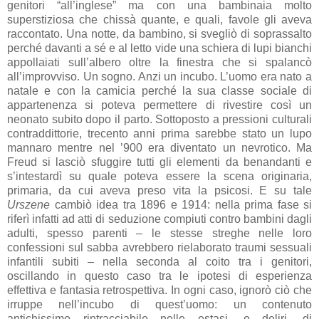
genitori “all’inglese” ma con una bambinaia molto
superstiziosa che chissà quante, e quali, favole gli aveva
raccontato. Una notte, da bambino, si svegliò di soprassalto
perché davanti a sé e al letto vide una schiera di lupi bianchi
appollaiati sull’albero oltre la finestra che si spalancò
all’improvviso. Un sogno. Anzi un incubo. L’uomo era nato a
natale e con la camicia perché la sua classe sociale di
appartenenza si poteva permettere di rivestire così un
neonato subito dopo il parto. Sottoposto a pressioni culturali
contraddittorie, trecento anni prima sarebbe stato un lupo
mannaro mentre nel ’900 era diventato un nevrotico. Ma
Freud si lasciò sfuggire tutti gli elementi da benandanti e
s’intestardì su quale poteva essere la scena originaria,
primaria, da cui aveva preso vita la psicosi. E su tale
Urszene
cambiò idea tra 1896 e 1914: nella prima fase si
riferì infatti ad atti di seduzione compiuti contro bambini dagli
adulti, spesso parenti – le stesse streghe nelle loro
confessioni sul sabba avrebbero rielaborato traumi sessuali
infantili subiti – nella seconda al coito tra i genitori,
oscillando in questo caso tra le ipotesi di esperienza
effettiva e fantasia retrospettiva. In ogni caso, ignorò ciò che
irruppe nell’incubo di quest’uomo: un contenuto
antichissimo rintracciabile nelle estasi, o deliri, di