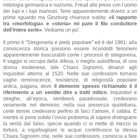
mitologia germanica e nazismo, Freud alle prese con l’uomo
dei lupi e i lupi mannari. Temi apparentemente diversi a un
primo sguardo ma Ginzburg chiarisce subito:
«il rapporto
tra «morfologia» e «storia» mi pare il filo conduttore
dell’intera serie»
. Vediamo un po’.
Il primo è “Stregoneria e pietà popolare”
ed è del
1961: alla
conoscenza storica possono essere ricondotti fenomeni
apparentemente trascurabili come i processi di stregoneria.
Il saggio si occupa della difesa, o meglio autodifesa, di una
donna modenese, tale Chiara Signorini, dinanzi agli
inquisitori attorno al 1520. Nelle sue confessioni tornano
vaghe reminiscenze, resistenze, di religiosità popolare
antica, pagana, dove
il demonio spesso richiamato è il
riferimento a un sentito dire a tratti mitico
. Inquisitori e
streghe, all’epoca, sembrerà paradossale, credevano
veramente nel demonio, nella sua presenza quotidiana,
certe donne credevano perfino di farci l’amore, il sabba. E
mentre si pone subito l’ovvio problema di sapere distinguere
la verità dal falso, specie quando ci si mette di mezzo la
tortura, a ingarbugliare le acque contribuisce la stessa
Chiara Signorini che, nelle sue confessioni, comincia a fare