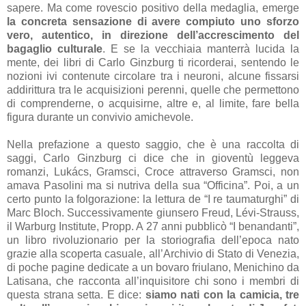
sapere. Ma come rovescio positivo della medaglia, emerge
la concreta sensazione di avere compiuto uno sforzo
vero, autentico, in direzione dell’accrescimento del
bagaglio culturale
. E se la vecchiaia manterrà lucida la
mente, dei libri di Carlo Ginzburg ti ricorderai, sentendo le
nozioni ivi contenute circolare tra i neuroni, alcune fissarsi
addirittura tra le acquisizioni perenni, quelle che permettono
di comprenderne, o acquisirne, altre e, al limite, fare bella
figura durante un convivio amichevole.
Nella prefazione a questo saggio, che è una raccolta di
saggi, Carlo Ginzburg ci dice che in gioventù leggeva
romanzi, Lukács, Gramsci, Croce attraverso Gramsci, non
amava Pasolini ma si nutriva della sua “Officina”. Poi, a un
certo punto la folgorazione: la lettura de “I re taumaturghi” di
Marc Bloch. Successivamente giunsero Freud, Lévi-Strauss,
il Warburg Institute, Propp. A 27 anni pubblicò
“
I benandanti
”,
un libro rivoluzionario per la storiografia dell’epoca nato
grazie alla scoperta casuale, all’Archivio di Stato di Venezia,
di poche pagine dedicate a un bovaro friulano, Menichino da
Latisana, che racconta all’inquisitore chi sono i membri di
questa strana setta. E dice:
siamo nati con la camicia, tre