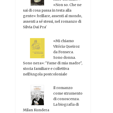
«Non so. Che ne
sai di cosa passa in testa alla
gente»: brillare, assenti al mondo,
assenti a sé stessi, nel romanzo di
Silvia Dai Pra'
«Mi chiamo
Vitória Queiroz
da Fonseca.
Sono donna.
Sono nera»: "Fame di mia madre",
storia familiare e collettiva
nell'Angola postcoloniale
Il romanzo
come strumento
di conoscenza.
La biografia di
Milan Kundera