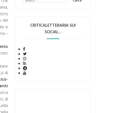
e che
rama,
story
o del
CRITICALETTERARIA SUI
nte e
SOCIAL...
ina –
unto
 noto
ntare
ca di
tico-
enti
nseca
i, di
uella
nella