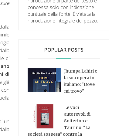
riproduzione di parte del testo è
asure
concessa solo con indicazione
puntuale della fonte. È vietata la
riproduzione integrale del pezzo.
alla
inile
logia
POPULAR POSTS
dalla
ie di
ciano
Jhumpa Lahiri e
ni di
la sua opera in
e già
italiano: "Dove
i con
mi trovo"
uella
Le voci
autorevoli di
di un
Solferino e
Taurino. “La
dalla
società sospesa” contro la