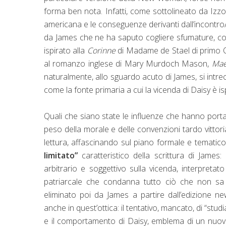
forma ben nota. Infatti, come sottolineato da Izzo
americana e le conseguenze derivanti dall’incontro/sco
da James che ne ha saputo cogliere sfumature, com
ispirato alla
Corinne
di Madame de Stael di primo 
al romanzo inglese di Mary Murdoch Mason,
Mae
naturalmente, allo sguardo acuto di James, si intre
come la fonte primaria a cui la vicenda di Daisy è is
Quali che siano state le influenze che hanno portato
peso della morale e delle convenzioni tardo vittorian
lettura, affascinando sul piano formale e tematico
limitato”
caratteristico della scrittura di James
arbitrario e soggettivo sulla vicenda, interpreta
patriarcale che condanna tutto ciò che non sa 
eliminato poi da James a partire dall’edizione 
anche in quest’ottica: il tentativo, mancato, di “st
e il comportamento di Daisy, emblema di un nuovo m