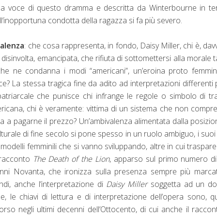
nza voce di questo dramma e descritta da Winterbourne in te
ll’inopportuna condotta della ragazza si fa più severo.
alenza
: che cosa rappresenta, in fondo, Daisy Miller, chi è, dav
disinvolta, emancipata, che rifiuta di sottomettersi alla morale 
le che ne condanna i modi “americani”, un’eroina proto femmin
? La stessa tragica fine da adito ad interpretazioni differenti p
patriarcale che punisce chi infrange le regole o simbolo di tr
icana, chi è veramente: vittima di un sistema che non compr
ta a pagarne il prezzo? Un’ambivalenza alimentata dalla posizio
lturale di fine secolo si pone spesso in un ruolo ambiguo, i suoi 
 modelli femminili che si vanno sviluppando, altre in cui traspar
 racconto
The Death of the Lion
, apparso sul primo numero d
i anni Novanta, che ironizza sulla presenza sempre più marca
indi, anche l’interpretazione di
Daisy Miller
soggetta ad un do
e, le chiavi di lettura e di interpretazione dell’opera sono, qu
 corso negli ultimi decenni dell’Ottocento, di cui anche il raccon