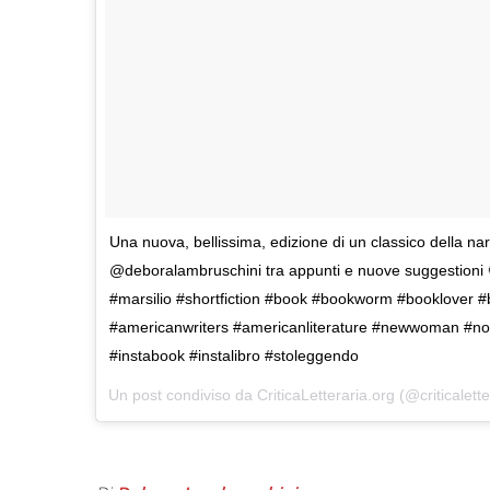
Una nuova, bellissima, edizione di un classico della na
@deboralambruschini tra appunti e nuove suggestioni 
#marsilio #shortfiction #book #bookworm #booklover 
#americanwriters #americanliterature #newwoman #no
#instabook #instalibro #stoleggendo
Un post condiviso da CriticaLetteraria.org (@criticalette