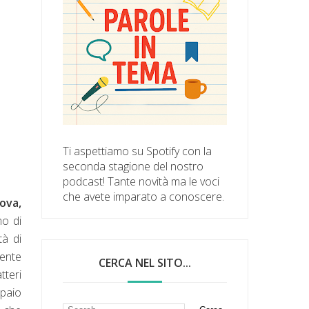
Ti aspettiamo su Spotify con la
seconda stagione del nostro
podcast! Tante novità ma le voci
che avete imparato a conoscere.
ova,
mo di
tà di
ente
CERCA NEL SITO...
tteri
 paio