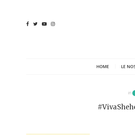
HOME
LE NO
in
#VivaShehe