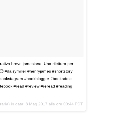
rrativa breve jamesiana. Una rilettura per
🙂 #daisymiller #henryjames #shortstory
#bookstagram #bookblogger #bookaddict
tebook #read #review #reread #reading
raria) in data:
8 Mag 2017 alle ore 09:44 PDT