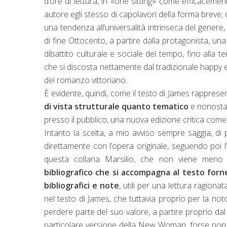
d’ore di lettura, in «one sitting» come efficacement
autore egli stesso di capolavori della forma breve;
una tendenza all’universalità intrinseca del genere
di fine Ottocento, a partire dalla protagonista, un
dibattito culturale e sociale del tempo, fino alla 
che si discosta nettamente dal tradizionale happy 
del romanzo vittoriano.
È evidente, quindi, come il testo di James rappres
di vista strutturale quanto tematico
e nonostan
presso il pubblico, una nuova edizione critica come 
Intanto la scelta, a mio avviso sempre saggia, di 
direttamente con l’opera originale, seguendo poi l
questa collana Marsilio, che non viene meno
bibliografico che si accompagna al testo forn
bibliografici e note
, utili per una lettura ragiona
nel testo di James, che tuttavia proprio per la notori
perdere parte del suo valore, a partire proprio dal
particolare versione della New Woman, forse non 