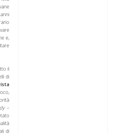
ovane
 anni
rario
ivare
ie e,
itare
to il
li di
ista
voco,
orità
dy
–
etato
alità
li di