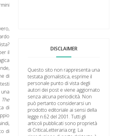
rmini
vero,
tardo
ista?
DISCLAIMER
er il
agica
ende,
Questo sito non rappresenta una
ne di
testata giornalistica, esprime il
personale punto di vista degli
testi
autori dei post e viene aggiornato
e una
senza alcuna periodicità. Non
i
The
può pertanto considerarsi un
ta di
prodotto editoriale ai sensi della
ppio
legge n.62 del 2001. Tutti gli
indi,
articoli pubblicati sono proprietà
di CriticaLetteraria.org. La
to di