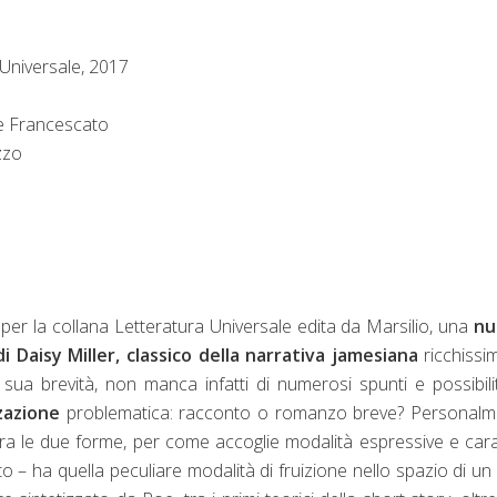
 Universale, 2017
e Francescato
zzo
, per la collana Letteratura Universale edita da Marsilio, una
nu
i Daisy Miller, classico della narrativa jamesiana
ricchissi
a sua brevità, non manca infatti di numerosi spunti e possibili
zazione
problematica: racconto o romanzo breve? Personalm
ra le due forme, per come accoglie modalità espressive e cara
rto – ha quella peculiare modalità di fruizione nello spazio di un