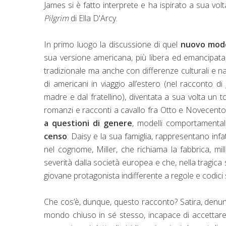
James si è fatto interprete e ha ispirato a sua volta
Pilgrim
di Ella D'Arcy.
In primo luogo la discussione di quel
nuovo mode
sua versione americana, più libera ed emancipata,
tradizionale ma anche con differenze culturali e na
di americani in viaggio all’estero (nel racconto
madre e dal fratellino), diventata a sua volta un
romanzi e racconti a cavallo fra Otto e Novecento. 
a questioni di genere
, modelli comportamental
censo
: Daisy e la sua famiglia, rappresentano infat
nel cognome, Miller, che richiama la fabbrica, mill
severità dalla società europea e che, nella tragica 
giovane protagonista indifferente a regole e codici s
Che cos’è, dunque, questo racconto? Satira, denunci
mondo chiuso in sé stesso, incapace di accettare il