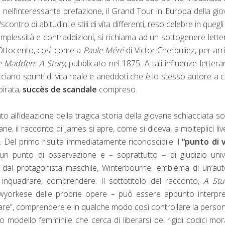
 nell’interessante prefazione, il Grand Tour in Europa della gi
ntro di abitudini e stili di vita differenti, reso celebre in quegli
plessità e contraddizioni, si richiama ad un sottogenere lette
Ottocento, così come a
Paule Méré
di Victor Cherbuliez, per arr
 Madden: A Story
, pubblicato nel 1875. A tali influenze letterar
cciano spunti di vita reale e aneddoti che è lo stesso autore a c
pirata,
succès de scandale
compreso.
 all’ideazione della tragica storia della giovane schiacciata sot
e, il racconto di James si apre, come si diceva, a molteplici livel
. Del primo risulta immediatamente riconoscibile il
“punto di v
: un punto di osservazione e – soprattutto – di giudizio uni
to dal protagonista maschile, Winterbourne, emblema di un’aut
inquadrare, comprendere. Il sottotitolo del racconto,
A Stu
newyorkese delle proprie opere – può essere appunto interpr
udiare”, comprendere e in qualche modo così controllare la person
odello femminile che cerca di liberarsi dei rigidi codici mora