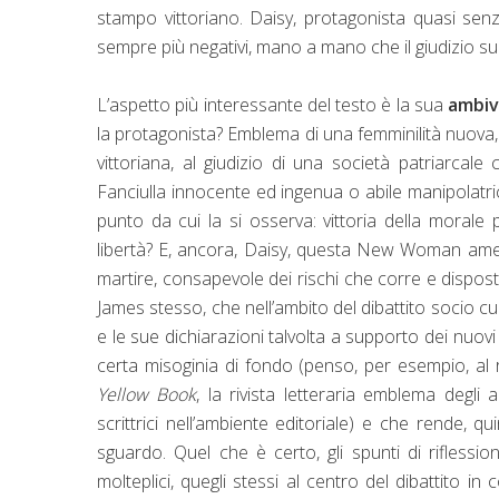
stampo vittoriano. Daisy, protagonista quasi se
sempre più negativi, mano a mano che il giudizio su
L’aspetto più interessante del testo è la sua
ambiv
la protagonista? Emblema di una femminilità nuova, 
vittoriana, al giudizio di una società patriarca
Fanciulla innocente ed ingenua o abile manipolatrice
punto da cui la si osserva: vittoria della morale 
libertà? E, ancora, Daisy, questa New Woman amer
martire, consapevole dei rischi che corre e dispos
James stesso, che nell’ambito del dibattito socio cu
e le sue dichiarazioni talvolta a supporto dei nuovi
certa misoginia di fondo (penso, per esempio, al
Yellow Book
, la rivista letteraria emblema degl
scrittrici nell’ambiente editoriale) e che rende, qu
sguardo. Quel che è certo, gli spunti di riflession
molteplici, quegli stessi al centro del dibattito in