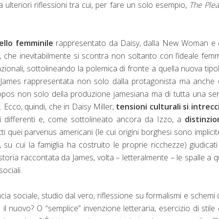
 ulteriori riflessioni tra cui, per fare un solo esempio,
The Ple
llo femminile
rappresentato da Daisy, dalla New Woman e d
 che inevitabilmente si scontra non soltanto con l’ideale femm
zionali, sottolineando la polemica di fronte a quella nuova tipo
 di James rappresentata non solo dalla protagonista ma anche 
 topos non solo della produzione jamesiana ma di tutta una ser
Ecco, quindi, che in Daisy Miller,
tensioni culturali si intrec
i differenti e, come sottolineato ancora da Izzo, a
distinzio
ti quei parvenus americani (le cui origini borghesi sono implicit
, su cui la famiglia ha costruito le proprie ricchezze) giudicat
storia raccontata da James, volta – letteralmente – le spalle a q
ociali.
a sociale, studio dal vero, riflessione su formalismi e schemi 
 nuovo? O “semplice” invenzione letteraria, esercizio di stile 