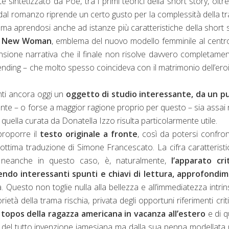
e sintetizzato da Poe, tra i primi teorici della short story, oltr
 dal romanzo riprende un certo gusto per la complessità della t
, ma aprendosi anche ad istanze più caratteristiche della short 
a
New Woman
, emblema del nuovo modello femminile al centr
tensione narrativa che il finale non risolve davvero completame
ending – che molto spesso coincideva con il matrimonio dell’ero
enti ancora oggi un
oggetto di studio interessante, da un p
te – o forse a maggior ragione proprio per questo – sia assai
quella curata da Donatella Izzo risulta particolarmente utile.
proporre il
testo originale a fronte
, così da potersi confro
’ottima traduzione di Simone Francescato. La cifra caratteristi
 neanche in questo caso, è, naturalmente,
l’apparato cri
endo interessanti spunti e chiavi di lettura, approfondim
ta. Questo non toglie nulla alla bellezza e all’immediatezza intri
età della trama rischia, privata degli opportuni riferimenti critic
topos della ragazza americana in vacanza all’estero
e di q
del tutto invenzione jamesiana ma dalla sua penna modellata 