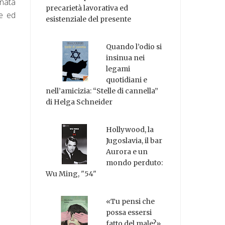
inata
precarietà lavorativa ed
re ed
esistenziale del presente
Quando l’odio si
insinua nei
legami
quotidiani e
nell’amicizia: “Stelle di cannella”
di Helga Schneider
Hollywood, la
Jugoslavia, il bar
Aurora e un
mondo perduto:
Wu Ming, "54"
«Tu pensi che
possa essersi
fatto del male?»