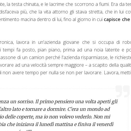
e, la testa chinata, e le lacrime che scorrono a fiumi. Era da t
sfaceva più, che la vita attorno gli stava stretta, che in lui c
timento macina dentro di lui, fino al giorno in cui
capisce che
ronica, lavora in un'azienda giovane che si occupa di robo
imi tempi fa posto, pian piano, prima ad una noia latente e p
l cassone di un camion perché l'azienda risparmiasse, le richiest
avorare ad una velocità sempre maggiore – a scapito della qualità
di non avere tempo per nulla se non per lavorare. Lavora, metti 
za un sorriso. Il primo pensiero una volta aperti gli
l'altro lato e tornare a dormire. C'era un mondo ad
gio delle coperte, ma io non volevo vederlo. Non mi
a che iniziava il lunedì mattina e finiva il venerdì