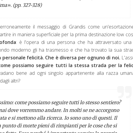
ima». (pp. 327-328)
 erroneamente il messaggio di Grandis come un'esortazion
artire in maniera superficiale per la prima destinazione low cos
rofonda
: è l'opera di una persona che ha attraversato una 
 mondo moderno gli ha trasmesso e che ha trovato la sua str
 personale felicità. Che è diversa per ognuno di noi.
L'ass
come possiamo seguire tutti la stessa strada per la felic
e vadano bene ad ogni singolo appartenente alla razza uman
agli altri?
simo: come possiamo seguire tutti lo stesso sentiero?
mai dove vorremmo andare. In molti se ne accorgono
ta e si mettono alla ricerca. Io sono uno di questi. Il
n punto di morte pieni di rimpianti per le cose che si