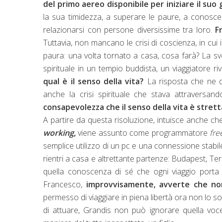
del primo aereo disponibile per iniziare il suo
la sua timidezza, a superare le paure, a conoscer
relazionarsi con persone diversissime tra loro.
F
Tuttavia, non mancano le crisi di coscienza, in cui i
paura: una volta tornato a casa, cosa farà? La sv
spirituale in un tempio buddista, un viaggiatore 
qual è il senso della vita?
La risposta che ne de
anche la crisi spirituale che stava attraversan
consapevolezza che il senso della vita è stretta
A partire da questa risoluzione, intuisce anche ch
working
,
viene assunto come programmatore
fre
semplice utilizzo di un pc e una connessione stabile
rientri a casa e altrettante partenze: Budapest, Te
quella conoscenza di sé che ogni viaggio porta co
Francesco,
improvvisamente, avverte che non
permesso di viaggiare in piena libertà ora non lo sodd
di attuare, Grandis non può ignorare quella voce 