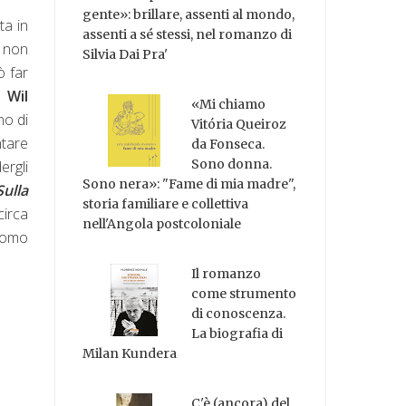
gente»: brillare, assenti al mondo,
a in
assenti a sé stessi, nel romanzo di
a non
Silvia Dai Pra'
ò far
 Wil
«Mi chiamo
no di
Vitória Queiroz
ntare
da Fonseca.
Sono donna.
rgli
Sono nera»: "Fame di mia madre",
ulla
storia familiare e collettiva
circa
nell'Angola postcoloniale
 uomo
Il romanzo
come strumento
di conoscenza.
La biografia di
Milan Kundera
C'è (ancora) del