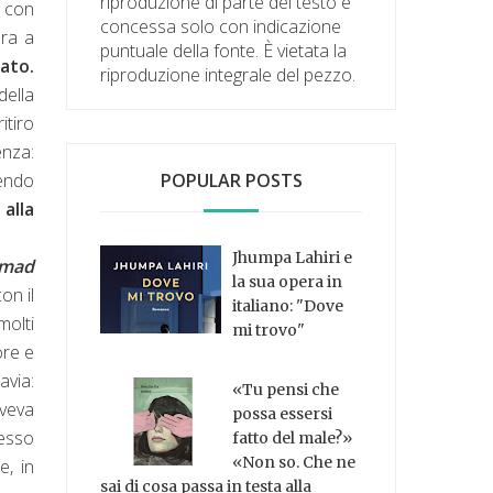
riproduzione di parte del testo è
i con
concessa solo con indicazione
ara a
puntuale della fonte. È vietata la
ato.
riproduzione integrale del pezzo.
della
itiro
enza:
vendo
POPULAR POSTS
alla
Jhumpa Lahiri e
mad
la sua opera in
on il
italiano: "Dove
molti
mi trovo"
ore e
avia:
«Tu pensi che
veva
possa essersi
messo
fatto del male?»
«Non so. Che ne
e, in
sai di cosa passa in testa alla