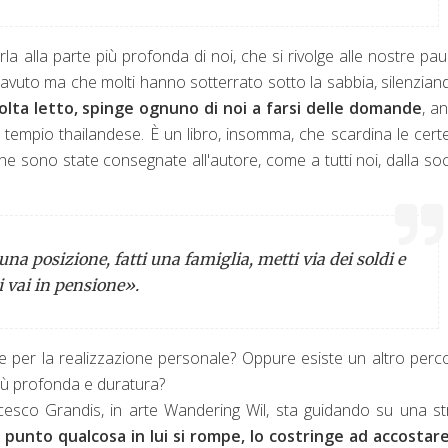
rla alla parte più profonda di noi, che si rivolge alle nostre pau
 avuto ma che molti hanno sotterrato sotto la sabbia, silenzia
volta letto, spinge ognuno di noi a farsi delle domande
, an
 un tempio thailandese. È un libro, insomma, che scardina le cert
e sono state consegnate all'autore, come a tutti noi, dalla soc
una posizione, fatti una famiglia, metti via dei soldi e
i vai in pensione».
e per la realizzazione personale? Oppure esiste un altro perc
più profonda e duratura?
cesco Grandis, in arte Wandering Wil, sta guidando su una s
 punto qualcosa in lui si rompe, lo costringe ad accostare