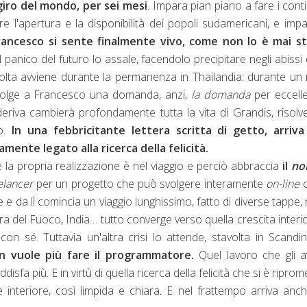
 giro del mondo, per sei mesi
. Impara pian piano a fare i cont
e l'apertura e la disponibilità dei popoli sudamericani, e imp
rancesco si sente finalmente vivo, come non lo è mai st
l panico del futuro lo assale, facendolo precipitare negli abissi 
olta avviene durante la permanenza in Thailandia: durante un r
rivolge a Francesco una domanda, anzi,
la domanda
per eccell
riva cambierà profondamente tutta la vita di Grandis, risol
do.
In una febbricitante lettera scritta di getto, arriva 
mente legato alla ricerca della felicità.
e la propria realizzazione è nel viaggio e perciò abbraccia
il
no
elancer
per un progetto che può svolgere interamente
on-line
c
 e da lì comincia un viaggio lunghissimo, fatto di diverse tappe, 
rra del Fuoco, India… tutto converge verso quella crescita interi
n sé. Tuttavia un'altra crisi lo attende, stavolta in Scandin
 vuole più fare il programmatore.
Quel lavoro che gli a
isfa più. E in virtù di quella ricerca della felicità che si è ripro
interiore, così limpida e chiara. E nel frattempo arriva anch