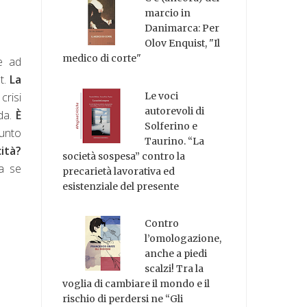
marcio in
Danimarca: Per
Olov Enquist, "Il
medico di corte"
e ad
t.
La
Le voci
crisi
autorevoli di
ada.
È
Solferino e
unto
Taurino. “La
ità?
società sospesa” contro la
a se
precarietà lavorativa ed
esistenziale del presente
Contro
l’omologazione,
anche a piedi
scalzi! Tra la
voglia di cambiare il mondo e il
rischio di perdersi ne “Gli