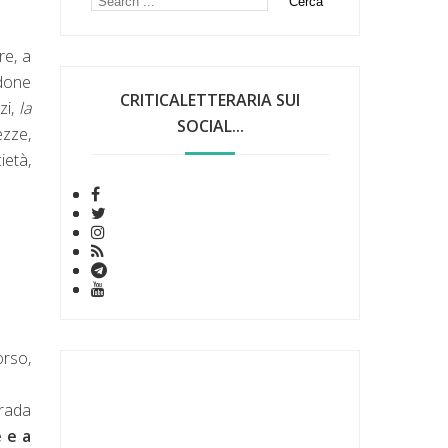
re, a
ndone
CRITICALETTERARIA SUI
zi,
la
SOCIAL...
ezze,
ietà,
orso,
trada
 e a