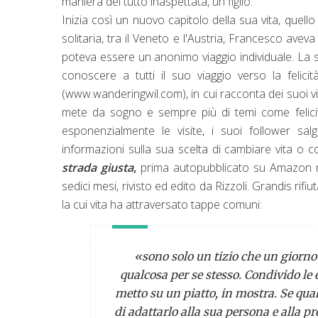
maniera del tutto inaspettata, un figlio.
Inizia così un nuovo capitolo della sua vita, quello 
solitaria, tra il Veneto e l'Austria, Francesco avev
poteva essere un anonimo viaggio individuale. La sc
conoscere a tutti il suo viaggio verso la felic
(www.wanderingwil.com), in cui racconta dei suoi v
mete da sogno e sempre più di temi come felicit
esponenzialmente le visite, i suoi follower s
informazioni sulla sua scelta di cambiare vita o co
strada giusta
,
prima autopubblicato su Amazon ne
sedici mesi, rivisto ed edito da Rizzoli. Grandis rifiut
la cui vita ha attraversato tappe comuni:
«sono solo un tizio che un giorno s
qualcosa per se stesso. Condivido le 
metto su un piatto, in mostra. Se qual
di adattarlo alla sua persona e alla 