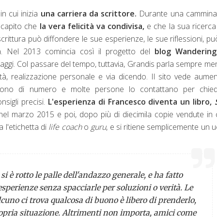
in cui inizia
una carriera da scrittore.
Durante una camminat
a capito che
la vera felicità va condivisa,
e che la sua ricerc
rittura può diffondere le sue esperienze, le sue riflessioni, pu
ità. Nel 2013 comincia così il progetto del
blog Wandering
iaggi. Col passare del tempo, tuttavia, Grandis parla sempre me
à, realizzazione personale e via dicendo. Il sito vede aume
algono di numero e molte persone lo contattano per chiede
nsigli precisi.
L'esperienza di Francesco diventa un libro,
S
l marzo 2015 e poi, dopo più di diecimila copie vendute in 
a l'etichetta di
life coach
o
guru
, e si ritiene semplicemente un
i è rotto le palle dell'andazzo generale, e ha fatto
esperienze senza spacciarle per soluzioni o verità. Le
cuno ci trova qualcosa di buono è libero di prenderlo,
propria situazione. Altrimenti non importa, amici come