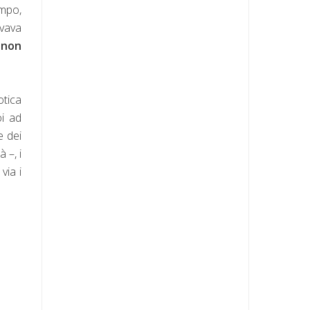
empo,
ovava
 non
tica
oi ad
e dei
 –, i
via i