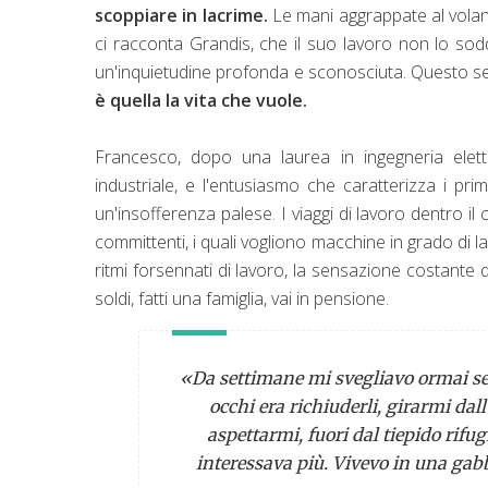
scoppiare in lacrime.
Le mani aggrappate al volant
ci racconta Grandis, che il suo lavoro non lo soddi
un'inquietudine profonda e sconosciuta. Questo sen
è quella la vita che vuole.
Francesco, dopo una laurea in ingegneria elett
industriale, e l'entusiasmo che caratterizza i pr
un'insofferenza palese. I viaggi di lavoro dentro i
committenti, i quali vogliono macchine in grado di l
ritmi forsennati di lavoro, la sensazione costante 
soldi, fatti una famiglia, vai in pensione.
«Da settimane mi svegliavo ormai sen
occhi era richiuderli, girarmi dal
aspettarmi, fuori dal tiepido rifu
interessava più. Vivevo in una gabbi