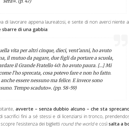
sera». (p. 47)
a di lavorare appena laureatosi, e sente di non averci niente 
le sbarre di una gabbia
:
a vita per altri cinque, dieci, vent'anni, ho avuto
a, il mutuo da pagare, due figli da portare a scuola,
ardare il Grande Fratello 40: ho avuto paura. […] Mi
come l'ho sprecata, cosa potevo fare e non ho fatto.
 anche essere nessuno ma felice. E invece sono
suno. Tempo scaduto». (pp. 58-59)
pitante,
avverte – senza dubbio alcuno – che sta sprecand
i sacrifici fini a sé stessi e di licenziarsi in tronco, prendendo
scopre l'esistenza dei biglietti
round the world
e così
salta a b