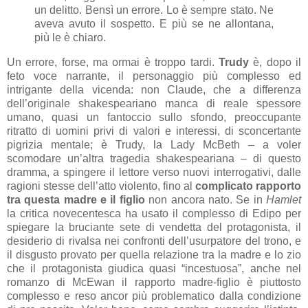
un delitto. Bensì un errore. Lo è sempre stato. Ne
aveva avuto il sospetto. E più se ne allontana,
più le è chiaro.
Un errore, forse, ma ormai è troppo tardi.
Trudy
è, dopo il
feto voce narrante, il personaggio più complesso ed
intrigante della vicenda: non Claude, che a differenza
dell’originale shakespeariano manca di reale spessore
umano, quasi un fantoccio sullo sfondo, preoccupante
ritratto di uomini privi di valori e interessi, di sconcertante
pigrizia mentale; è Trudy, la Lady McBeth – a voler
scomodare un’altra tragedia shakespeariana – di questo
dramma, a spingere il lettore verso nuovi interrogativi, dalle
ragioni stesse dell’atto violento, fino al
complicato rapporto
tra questa madre e il figlio
non ancora nato. Se in
Hamlet
la critica novecentesca ha usato il complesso di Edipo per
spiegare la bruciante sete di vendetta del protagonista, il
desiderio di rivalsa nei confronti dell’usurpatore del trono, e
il disgusto provato per quella relazione tra la madre e lo zio
che il protagonista giudica quasi “incestuosa”, anche nel
romanzo di McEwan il rapporto madre-figlio è piuttosto
complesso e reso ancor più problematico dalla condizione