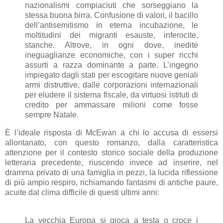
nazionalismi compiaciuti che sorseggiano la
stessa buona birra. Confusione di valori, il bacillo
dell’antisemitismo in eterna incubazione, le
moltitudini dei migranti esauste, inferocite,
stanche. Altrove, in ogni dove, inedite
ineguaglianze economiche, con i super ricchi
assurti a razza dominante a parte. L’ingegno
impiegato dagli stati per escogitare nuove geniali
armi distruttive, dalle corporazioni internazionali
per eludere il sistema fiscale, da virtuosi istituti di
credito per ammassare milioni come fosse
sempre Natale.
È l’ideale risposta di McEwan a chi lo accusa di essersi
allontanato, con questo romanzo, dalla caratteristica
attenzione per il contesto storico sociale della produzione
letteraria precedente, riuscendo invece ad inserire, nel
dramma privato di una famiglia in pezzi, la lucida riflessione
di più ampio respiro, richiamando fantasmi di antiche paure,
acuite dal clima difficile di questi ultimi anni:
La vecchia Europa si gioca a testa o croce i