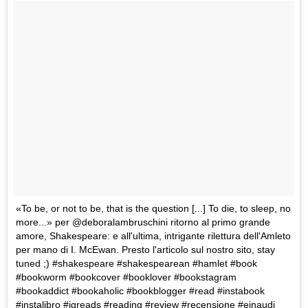
«To be, or not to be, that is the question [...] To die, to sleep, no
more...» per @deboralambruschini ritorno al primo grande
amore, Shakespeare: e all'ultima, intrigante rilettura dell'Amleto
per mano di I. McEwan. Presto l'articolo sul nostro sito, stay
tuned ;) #shakespeare #shakespearean #hamlet #book
#bookworm #bookcover #booklover #bookstagram
#bookaddict #bookaholic #bookblogger #read #instabook
#instalibro #igreads #reading #review #recensione #einaudi