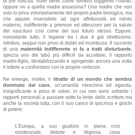
di pre nascita. Voler bene, come sembra suggerire l’istinto,
oppure no a quella madre assassina? Una madre che non
solo lo priva volontariamente del proprio padre biologico, ma
che appare insensibile ad ogni affettuosità ed istinto
materno, indifferente a premure ed attenzioni per la salute
del nascituro così come del suo futuro stesso. Eppure,
nonostante tutto, il legame tra i due è già strettissimo,
istintivo, seppur non privo di dubbi ed incertezze. Il racconto
di una
maternità indifferente si fa a tratti disturbante
,
spezza uno dei tabù più difficili da accettare, il rapporto
madre-figlio, destabilizzando e spingendo ancora una volta
il lettore a confrontarsi con le proprie certezze.
Ne emerge, inoltre, il
ritratto di un mondo che sembra
dominato dal caos
, un’umanità meschina ed egoista,
insignificante e priva di valori, in cui non sono soltanto i
rapporti personali a passare sotto la lente dello scrittore ma
anche la società tutta, con il suo carico di ipocrisia e giochi
di potere:
L’Europa, a suo giudizio in piena crisi
esistenziale, debole e litigiosa, cova