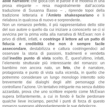
abile narratore
: che gioca con le parole e le modella in una
prosa elegante – resa magistralmente dall’accorta
traduzione di Susanna Basso – , riprende topoi della
tradizione letteraria e l’
Amleto shakespeariano
e li
rielabora in qualcosa di nuovo e sorprendente.
Non un romanzo perfetto, il più rappresentativo dello stile
del suo autore o quello da cui iniziare a conoscerlo se ci si
avvicina per la prima volta alla narrativa di McEwan: non è
privo di difetti, infatti, e
costringe il lettore ad un patto di
fiducia e credibilità che non è sempre facile
assecondare
, destabilizza e cattura costringendoci ad
osservare la storia di passioni, tradimenti e vendetta
dall’
inedito punto di vista
scelto. È, quest’ultimo, infatti,
l’elemento strutturale più interessante del romanzo: un
bambino non ancora nato, un
feto
, che è narratore,
protagonista e punto di vista sulla vicenda, in quello che
potremmo considerare un lungo monologo interrotto solo
brevemente dai dialoghi degli altri personaggi che
controllano l’azione. Un tentativo intrigante ma senza dubbio
azzardato, prova che uno scrittore esperto come McEwan
supera brillantemente, a cui in fondo è facile perdonare
qualche lieve inciampo, perché i punti di forza di questo
romanzo superano abbondantemente le sue debolezze.