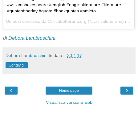
#williamshakespeare #english #englishliterature #literature
#quoteoftheday #quote #bookquotes #amleto
Un post condiviso da CriticaLetteraria.org (@criticaletteraria) in data:
di
Debora Lambruschini
Debora Lambruschini
In data...
30.4.17
Condividi
‹
›
Home page
Visualizza versione web