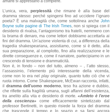
amanti si apprestano a compiere.
L’unica, vera,
perplessità
che rimane è alla base del
dramma stesso: perché spingersi fino ad uccidere l’ignaro
poeta? È una malvagità che, come sottolinea anche
John
Boyne sulle pagine di The Irish Times
, non si spiega con il
desiderio di rivalsa, l’antagonismo tra fratelli, nemmeno con
la brama di denaro, ma come lettori dobbiamo accettarla ai
fini del dramma. Un’azione violenta di cui, a differenza della
tragedia shakespeariana, assistiamo, come si è detto, alla
sua preparazione, al complotto, fino alla realizzazione e le
dirette conseguenze e, come il narratore, partecipiamo in un
crescendo di tensione e drammaticità.
Non è, in fondo – non del tutto, almeno – , l’atto stesso,
l’assassinio, l’elemento più interessante della vicenda,
come non lo era nel
play
originale, quanto tutto ciò che vi
ruota intorno. Come Shakespeare, McEwan racconta, infatti,
il
dramma dell’uomo moderno
, teso fra azione e dubbio,
che riflette sulla fragilità umana, sugli affanni dell’esistenza,
tra anelito alla vita e desiderio di morte.
«Amleto è l’eroe
della coscienza»
come efficacemente sintetizzato dal
professor Bertinetti, in questo risiede la forza del dramma
che trascende il tempo e lo spazio e sa farsi ancora