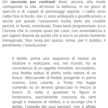
Un
racconto per contrasti
dove, ancora, alla morte
corrisponde la vita, all’orrore la bellezza, in un gioco di
specchi e di coppie di personaggi opposti. I cattivi sono
cattivi fino in fondo, non ci sono ambiguità o giustificazioni, e
anche per questo l’assassinio risulta tanto più crudele
perché, in fondo, immotivato. Dopo tanto programmare, ecco
l’azione che si compie quasi per caso, con avventatezza e
per ragioni diverse da quelle che si era in un primo momento
immaginato. Non resta più spazio, ormai, per il dubbio, il
pentimento, l’assoluzione:
Il delitto, prima una sequenza di mosse da
studiare e realizzare, ora, nel ricordo, ha la
consistenza di un oggetto immobile, accusatorio,
una fredda statua di pietra nella radura di un
bosco. Mezzanotte di freddo pungente in pieno
inverno, luna calante, e Trudy che fugge
correndo su un terreno ghiacciato in mezzo al
bosco. Si volta a guardare la figura in
lontananza, parzialmente nascosta da rami
spogli e matasse di nebbia, e si accorge che il
delitto, l’oggetto dei suoi pensieri, non è affatto