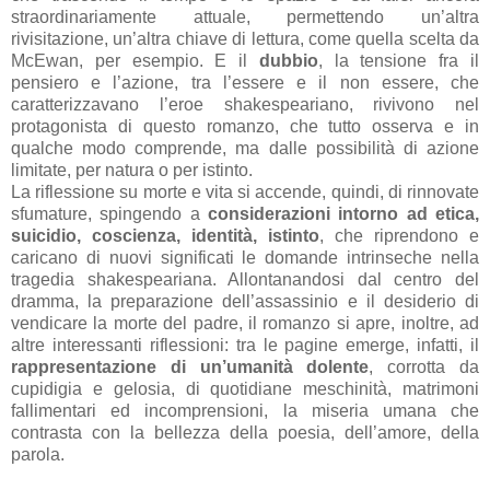
straordinariamente attuale, permettendo un’altra
rivisitazione, un’altra chiave di lettura, come quella scelta da
McEwan, per esempio. E il
dubbio
, la tensione fra il
pensiero e l’azione, tra l’essere e il non essere, che
caratterizzavano l’eroe shakespeariano, rivivono nel
protagonista di questo romanzo, che tutto osserva e in
qualche modo comprende, ma dalle possibilità di azione
limitate, per natura o per istinto.
La riflessione su morte e vita si accende, quindi, di rinnovate
sfumature, spingendo a
considerazioni intorno ad etica,
suicidio, coscienza, identità, istinto
, che riprendono e
caricano di nuovi significati le domande intrinseche nella
tragedia shakespeariana. Allontanandosi dal centro del
dramma, la preparazione dell’assassinio e il desiderio di
vendicare la morte del padre, il romanzo si apre, inoltre, ad
altre interessanti riflessioni: tra le pagine emerge, infatti, il
rappresentazione di un’umanità dolente
, corrotta da
cupidigia e gelosia, di quotidiane meschinità, matrimoni
fallimentari ed incomprensioni, la miseria umana che
contrasta con la bellezza della poesia, dell’amore, della
parola.