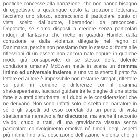
poetiche concesse alla narrazione, che non hanno bisogno
di oggettivare a qualunque costo la creazione letteraria:
facciamo uno sforzo, abbracciamo il particolare punto di
vista scelto dall’autore, liberandoci da preconcetti.
Dopotutto, se siamo disposti a credere senza particolari
indugi al fantasma che mette in guardia Hamlet dalla
corruzione e dalla violenza dilagante nel regno di
Danimarca, perché non possiamo fare lo stesso di fronte alle
riflessioni di un essere non ancora nato eppure in qualche
modo già consapevole, di sé stesso, della dolente
condizione umana? McEwan mette in scena un
dramma
intimo ed universale insieme
, e una volta stretto il patto fra
lettore ed autore è impossibile non restarne stregati, riflettere
su punti in comune e differenze con il dramma
shakespeariano, lasciarsi guidare tra le pieghe di una storia
forte e a tratti disturbante, e i dubbi e le considerazioni che
ne derivano. Non sono, infatti, solo la scelta del narratore in
sé e gli aspetti ad esso correlati da un punto di vista
strettamente narrativo a
far discutere
, ma anche il racconto
vivido, crudo a tratti, di una gravidanza vissuta senza
particolare coinvolgimento emotivo né timori, degli aspetti
più intimi, fino alla descrizione dell’azione violenta che gli