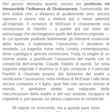
Nel guscio
dimostra quanto ancora sia
profonda ed
inesauribile l’influenza di Shakespeare
, l’universalità dei
temi trattati che, a distanza di quattrocento anni, ancora
ispirano e danno vita a riletture più o meno aderenti
all’originale. Il romanzo di McEwan è chiaramente una
rivisitazione di
Hamlet
– a partire già dai nomi dei
personaggi che riecheggiano quelli del dramma originale – ,
di cui riprende piuttosto fedelmente gli elementi essenziali
della trama: il tradimento, l’assassinio, il desiderio di
vendetta. La tragedia rivive nella Londra contemporanea,
dove cupidigia e gelosie convincono Trudy, la moglie di un
inerme poeta, a pianificare l’assassinio del marito con la
complicità dell’amante, Claude, fratello di questi. Se nella
tragedia originale il dramma si è già compiuto e il principe
Hamlet è chiamato proprio dal fantasma del padre a
vendicarne l’assassinio, nella rilettura di McEwan l’atto deve
ancora compiersi e il figlio, quel feto non ancora venuto al
mondo, è spettatore diretto suo malgrado delle
macchinazioni della madre e del suo amante, incapace di
impedirle e, per questo, lui stesso colpevole di complicità:
Mi reputo un innocente, ma a quanto pare sono