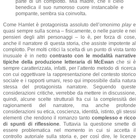
parte di un complotto. Mia madre, che il cielo
benedica il suo rumoroso cuore instancabile e
pompante, sembra sia coinvolta.
Come Hamlet è protagonista assoluto dell’omonimo
play
e
quasi sempre sulla scena – fisicamente, o nelle parole e nei
pensieri degli altri personaggi – lo è, per forza di cose,
anche il narratore di questa storia, che assiste impotente al
complotto. Per molti critici la scelta di un punto di vista tanto
inusuale è in netto
contrasto con le modalità narrative
tipiche della produzione letteraria di McEwan
che si è
sempre caratterizzata, infatti, per l’attento metodo di ricerca
con cui oggettivare la rappresentazione del contesto storico
sociale e i rapporti umani, reso qui impossibile dalla natura
stessa del protagonista narratore. Seguendo queste
considerazioni critiche, verrebbe da mettere in discussione,
quindi, alcune scelte strutturali fra cui la complessità dei
ragionamenti del narratore, ma anche profonde
considerazioni su etica, coscienza, identità, istinto, gli stessi
elementi che rendono il romanzo tanto
complesso e ricco
di spunti di riflessione
. Tuttavia la questione smette di
essere problematica nel momento in cui si accetta il
controllo autoriale sulla storia e, per così dire, le licenze