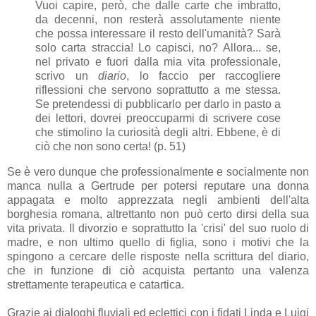
Vuoi capire, però, che dalle carte che imbratto,
da decenni, non resterà assolutamente niente
che possa interessare il resto dell'umanità? Sarà
solo carta straccia! Lo capisci, no? Allora... se,
nel privato e fuori dalla mia vita professionale,
scrivo un
diario
, lo faccio per raccogliere
riflessioni che servono soprattutto a me stessa.
Se pretendessi di pubblicarlo per darlo in pasto a
dei lettori, dovrei preoccuparmi di scrivere cose
che stimolino la curiosità degli altri. Ebbene, è di
ciò che non sono certa! (p. 51)
Se è vero dunque che professionalmente e socialmente non
manca nulla a Gertrude per potersi reputare una donna
appagata e molto apprezzata negli ambienti dell'alta
borghesia romana, altrettanto non può certo dirsi della sua
vita privata. Il divorzio e soprattutto la 'crisi' del suo ruolo di
madre, e non ultimo quello di figlia, sono i motivi che la
spingono a cercare delle risposte nella scrittura del diario,
che in funzione di ciò acquista pertanto una valenza
strettamente terapeutica e catartica.
Grazie ai dialoghi fluviali ed eclettici con i fidati Linda e Luigi