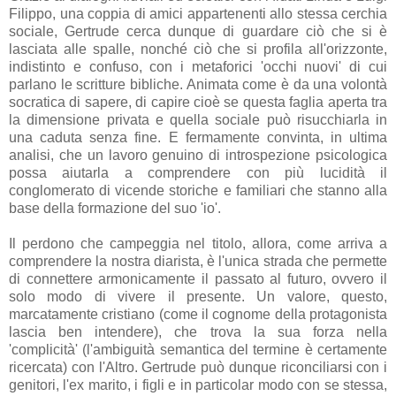
Filippo, una coppia di amici appartenenti allo stessa cerchia
sociale, Gertrude cerca dunque di guardare ciò che si è
lasciata alle spalle, nonché ciò che si profila all'orizzonte,
indistinto e confuso, con i metaforici 'occhi nuovi' di cui
parlano le scritture bibliche. Animata come è da una volontà
socratica di sapere, di capire cioè se questa faglia aperta tra
la dimensione privata e quella sociale può risucchiarla in
una caduta senza fine. E fermamente convinta, in ultima
analisi, che un lavoro genuino di introspezione psicologica
possa aiutarla a comprendere con più lucidità il
conglomerato di vicende storiche e familiari che stanno alla
base della formazione del suo 'io'.
Il perdono che campeggia nel titolo, allora, come arriva a
comprendere la nostra diarista, è l'unica strada che permette
di connettere armonicamente il passato al futuro, ovvero il
solo modo di vivere il presente. Un valore, questo,
marcatamente cristiano (come il cognome della protagonista
lascia ben intendere), che trova la sua forza nella
'complicità' (l'ambiguità semantica del termine è certamente
ricercata) con l'Altro. Gertrude può dunque riconciliarsi con i
genitori, l'ex marito, i figli e in particolar modo con se stessa,