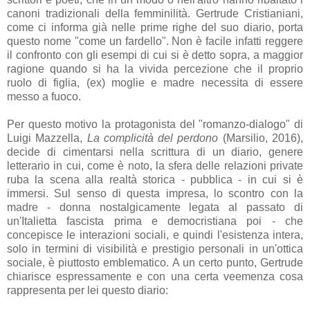
canoni tradizionali della femminilità. Gertrude Cristianiani,
come ci informa già nelle prime righe del suo diario, porta
questo nome "come un fardello". Non è facile infatti reggere
il confronto con gli esempi di cui si è detto sopra, a maggior
ragione quando si ha la vivida percezione che il proprio
ruolo di figlia, (ex) moglie e madre necessita di essere
messo a fuoco.
Per questo motivo la protagonista del "romanzo-dialogo" di
Luigi Mazzella,
La complicità del perdono
(Marsilio, 2016),
decide di cimentarsi nella scrittura di un diario, genere
letterario in cui, come è noto, la sfera delle relazioni private
ruba la scena alla realtà storica - pubblica - in cui si è
immersi. Sul senso di questa impresa, lo scontro con la
madre - donna nostalgicamente legata al passato di
un'Italietta fascista prima e democristiana poi - che
concepisce le interazioni sociali, e quindi l'esistenza intera,
solo in termini di visibilità e prestigio personali in un'ottica
sociale, è piuttosto emblematico. A un certo punto, Gertrude
chiarisce espressamente e con una certa veemenza cosa
rappresenta per lei questo diario: