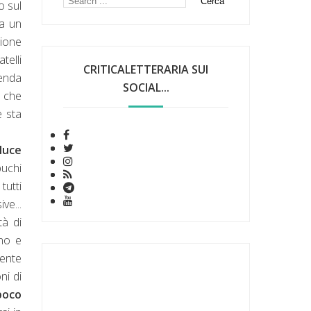
o sul
ha un
zione
telli
CRITICALETTERARIA SUI
cenda
SOCIAL...
o che
e sta
luce
buchi
tutti
ve...
tà di
rno e
gente
ni di
poco