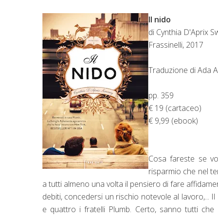
Il nido
di Cynthia D'Aprix 
Frassinelli, 2017
Traduzione di Ada Ar
pp. 359
€ 19 (cartaceo)
€ 9,99 (ebook)
Cosa fareste se vo
risparmio che nel t
a tutti almeno una volta il pensiero di fare affidame
debiti, concedersi un rischio notevole al lavoro,... I
e quattro i fratelli Plumb. Certo, sanno tutti c