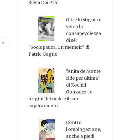
Silvia Dai Pra'
Oltre lo stigma e
verso la
consapevolezza
di sé:
"Sociopatica. Un memoir" di
Patric Gagne
"Anita de Monte
ride per ultima"
di Xochitl
Gonzalez: le
origini del male e il suo
superamento
Contro
l’omologazione,
anche a piedi