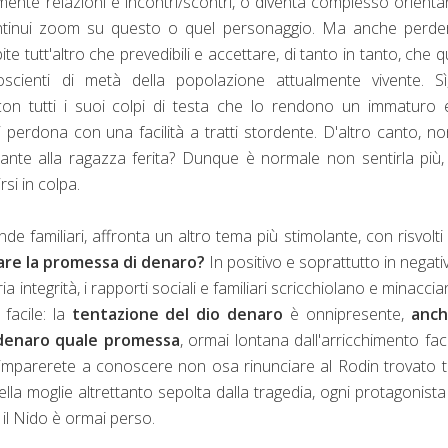
ente relazioni e incontri/scontri, o diventa complesso orientar
ontinui zoom su questo o quel personaggio. Ma anche perder
te tutt'altro che prevedibili e accettare, di tanto in tanto, che q
oscienti di metà della popolazione attualmente vivente. Sì
 con tutti i suoi colpi di testa che lo rendono un immaturo
 perdona con una facilità a tratti stordente. D'altro canto, n
nte alla ragazza ferita? Dunque è normale non sentirla più
rsi in colpa.
nde familiari, affronta un altro tema più stimolante, con risvolti e
are la promessa di denaro?
In positivo e soprattutto in negativ
a integrità, i rapporti sociali e familiari scricchiolano e minaccia
facile: la
tentazione del dio denaro
è onnipresente,
anch
l denaro quale promessa
, ormai lontana dall'arricchimento faci
imparerete a conoscere non osa rinunciare al Rodin trovato t
la moglie altrettanto sepolta dalla tragedia, ogni protagonist
 il Nido è ormai perso.