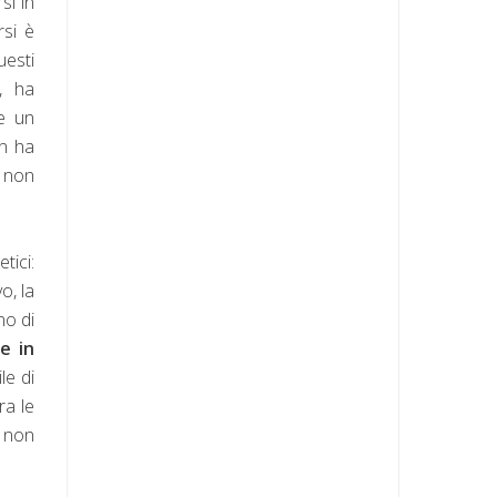
si in
si è
uesti
, ha
 e un
on ha
, non
tici:
o, la
no di
e in
le di
ra le
a non