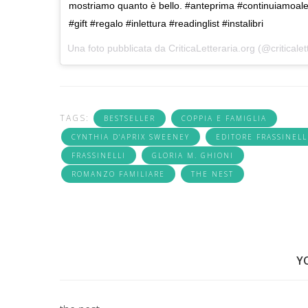
mostriamo quanto è bello. #anteprima #continuiamoa
#gift #regalo #inlettura #readinglist #instalibri
Una foto pubblicata da CriticaLetteraria.org (@criticalet
TAGS:
BESTSELLER
COPPIA E FAMIGLIA
CYNTHIA D'APRIX SWEENEY
EDITORE FRASSINELL
FRASSINELLI
GLORIA M. GHIONI
ROMANZO FAMILIARE
THE NEST
Y