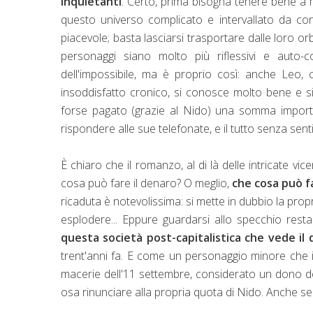
inquietanti
. Certo, prima bisogna tenere bene a m
questo universo complicato e intervallato da c
piacevole; basta lasciarsi trasportare dalle loro orbi
personaggi siano molto più riflessivi e auto-c
dell'impossibile, ma è proprio così: anche Leo,
insoddisfatto cronico, si conosce molto bene e si
forse pagato (grazie al Nido) una somma importa
rispondere alle sue telefonate, e il tutto senza senti
È chiaro che il romanzo, al di là delle intricate vice
cosa può fare il denaro? O meglio,
che cosa può f
ricaduta è notevolissima: si mette in dubbio la propri
esplodere... Eppure guardarsi allo specchio resta 
questa società post-capitalistica che vede i
trent'anni fa. E come un personaggio minore che 
macerie dell'11 settembre, considerato un dono del
osa rinunciare alla propria quota di Nido. Anche se