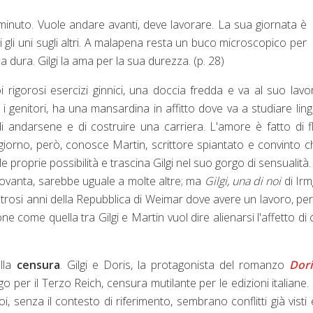
nuto. Vuole andare avanti, deve lavorare. La sua giornata è
ti gli uni sugli altri. A malapena resta un buco microscopico per
 dura. Gilgi la ama per la sua durezza. (p. 28)
oi rigorosi esercizi ginnici, una doccia fredda e va al suo lavo
 i genitori, ha una mansardina in affitto dove va a studiare lin
di andarsene e di costruire una carriera. L'amore è fatto di fl
iorno, però, conosce Martin, scrittore spiantato e convinto c
le proprie possibilità e trascina Gilgi nel suo gorgo di sensualità
ovanta, sarebbe uguale a molte altre; ma
Gilgi, una di noi
di Ir
strosi anni della Repubblica di Weimar dove avere un lavoro, pe
 come quella tra Gilgi e Martin vuol dire alienarsi l'affetto di c
lla
censura
. Gilgi e Doris, la protagonista del romanzo
Dori
ogo per il Terzo Reich, censura mutilante per le edizioni italiane
i, senza il contesto di riferimento, sembrano conflitti già visti 