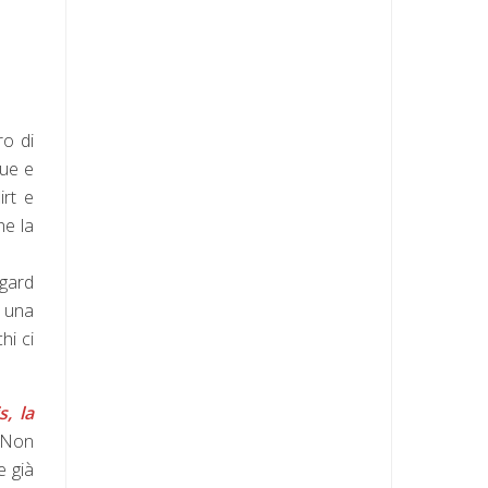
ro di
gue e
irt e
he la
.
mgard
r una
hi ci
s, la
. Non
e già