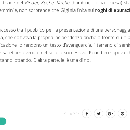
 triade del
Kinder, Kuche, Kirche
(bambini, cucina, chiesa) st
emminile, non sorprende che Gilgi sia finita sui
roghi di epuraz
esso tra il pubblico per la presentazione di una personaggi
ura, che coltivava la propria indipendenza anche a fronte di un p
cazione lo rendono un testo d'avanguardia, il terreno di semi
 che sarebbero venute nel secolo successivo. Keun ben sapeva c
anno lottando. D'altra parte, lei è una di noi.
SHARE:
I