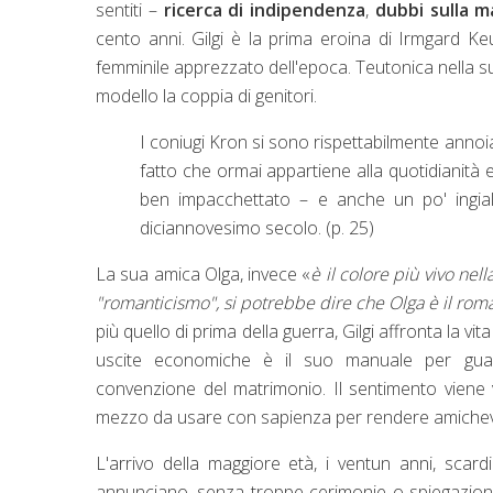
sentiti –
ricerca di indipendenza
,
dubbi sulla m
cento anni. Gilgi è la prima eroina di Irmgard K
femminile apprezzato dell'epoca. Teutonica nella sua
modello la coppia di genitori.
I coniugi Kron si sono rispettabilmente annoiati
fatto che ormai appartiene alla quotidianità
ben impacchettato – e anche un po' ingiall
diciannovesimo secolo. (p. 25)
La sua amica Olga, invece «
è il colore più vivo nell
"romanticismo", si potrebbe dire che Olga è il roman
più quello di prima della guerra, Gilgi affronta la vi
uscite economiche è il suo manuale per guad
convenzione del matrimonio. Il sentimento viene
mezzo da usare con sapienza per rendere amichevol
L'arrivo della maggiore età, i ventun anni, scardin
annunciano, senza troppe cerimonie o spiegazioni