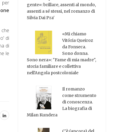
a per
gente»: brillare, assenti al mondo,
ione
assenti a sé stessi, nel romanzo di
Silvia Dai Pra'
a che
«Mi chiamo
o' di
Vitória Queiroz
na di
da Fonseca.
he le
Sono donna.
Sono nera»: "Fame di mia madre",
storia familiare e collettiva
nell'Angola postcoloniale
Il romanzo
come strumento
di conoscenza.
La biografia di
Milan Kundera
C'è (ancora) del