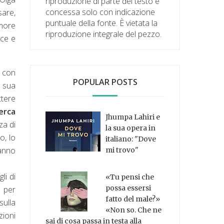
riproduzione di parte del testo è
concessa solo con indicazione
sare,
puntuale della fonte. È vietata la
amore
riproduzione integrale del pezzo.
oce e
o con
POPULAR POSTS
a sua
ttere
cerca
Jhumpa Lahiri e
za di
la sua opera in
o, lo
italiano: "Dove
anno
mi trovo"
li di
«Tu pensi che
possa essersi
a per
fatto del male?»
sulla
«Non so. Che ne
zioni
sai di cosa passa in testa alla