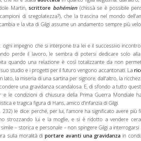
ndole Martin,
scrittore
bohémien
(chissà se è possibile pen
campioni di sregolatezza?), che la trascina nel mondo dell'
cambia e la vita di Gilgi assume un andamento sempre più vel
: ogni impegno che si interpone tra lei e il successivo incontr
do perde il lavoro, le sembra di potersi dedicare solo all
apita quando una relazione è così totalizzante da non perme
 Il suo studio e i progetti per il futuro vengono accantonati. La
ri
n lato, la miseria di una sartina per signore; dall'altro, la ricchez
condere una gravidanza scandalosa. E, di sfondo a tutto quest
 e le condizioni di chiusura della Prima Guerra Mondiale h
tica e tragica figura di Hans, amico d'infanzia di Gilgi.
. 232) le dice: perché, per lui, l'amore ha significato avere più fig
no strozzando lui e la moglie, e si è ridotto a vendere cer
mile – storica e personale – non spingere Gilgi a interrogarsi 
ura sulla moralità di
portare avanti una gravidanza
in condi