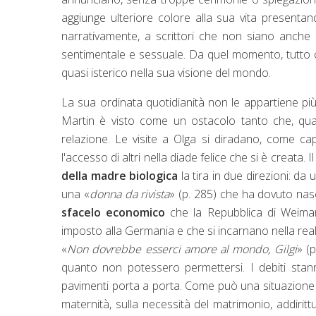
aggiunge ulteriore colore alla sua vita presenta
narrativamente, a scrittori che non siano anche 
sentimentale e sessuale. Da quel momento, tutto 
quasi isterico nella sua visione del mondo.
La sua ordinata quotidianità non le appartiene più
Martin è visto come un ostacolo tanto che, quan
relazione. Le visite a Olga si diradano, come c
l'accesso di altri nella diade felice che si è creata.
della madre biologica
la tira in due direzioni: da u
una «
donna da rivista
» (p. 285) che ha dovuto nas
sfacelo economico
che la Repubblica di Weimar
imposto alla Germania e che si incarnano nella realis
«
Non dovrebbe esserci amore al mondo, Gilgi
» (p
quanto non potessero permettersi. I debiti stan
pavimenti porta a porta. Come può una situazione si
maternità, sulla necessità del matrimonio, addiritt