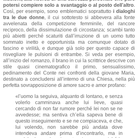
potersi compiere solo a svantaggio o al posto dell’altro
.
Così, per esempio, sono emblematici soprattutto
i dialoghi
tra le due donne
, il cui sottotesto si abbevera alla fonte
avvelenata della competizione femminile, del rancore
reciproco, della dissimulazione di circostanza; scambi tanto
più abietti perché scaturiti dall’irruzione di un uomo tutto
sommato inetto e opportunista ma comunque dotato di
fascino e virilità, e dunque già solo per questo capace di
risvegliare le pulsioni di entrambe. Si veda per esempio,
all’inizio del romanzo, il brano in cui la scrittrice descrive con
stile quasi cinematografico il primo, sensualissimo,
pedinamento del Conte nei confronti della giovane Maria,
destinato a concludersi all’interno di una Chiesa, nella più
perfetta sovrapposizione di amore sacro e amor profano:
«l’uomo la seguiva, alquanto di lontano, e senza
volerlo camminava anche lui lieve, quasi
cercando di non far rumore perché lei non se ne
avvedesse; ma sentiva ch’ella sapeva bene di
questo inseguimento e se ne compiaceva, e che,
lui volendo, non sarebbe più andata dove
intendeva andare prima d’incontrarlo, ma in