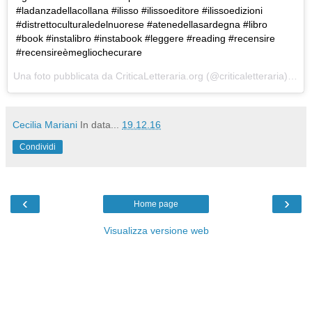
#ladanzadellacollana #ilisso #ilissoeditore #ilissoedizioni
#distrettoculturaledelnuorese #atenedellasardegna #libro
#book #instalibro #instabook #leggere #reading #recensire
#recensireèmegliochecurare
Una foto pubblicata da CriticaLetteraria.org (@criticaletteraria) in data:
Cecilia Mariani
In data...
19.12.16
Condividi
‹
›
Home page
Visualizza versione web