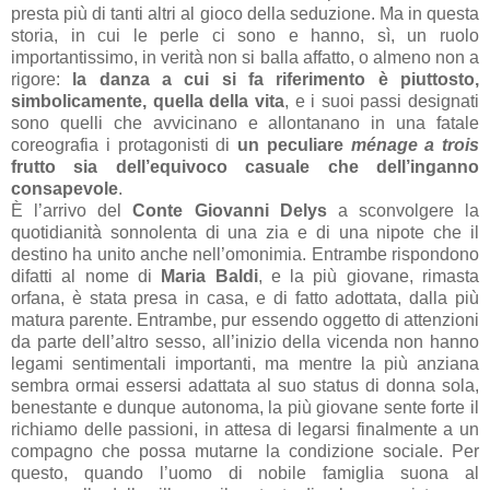
presta più di tanti altri al gioco della seduzione. Ma in questa
storia, in cui le perle ci sono e hanno, sì, un ruolo
importantissimo, in verità non si balla affatto, o almeno non a
rigore:
la danza a cui si fa riferimento è piuttosto,
simbolicamente, quella della vita
, e i suoi passi designati
sono quelli che avvicinano e allontanano in una fatale
coreografia i protagonisti di
un peculiare
ménage a trois
frutto sia dell’equivoco casuale che dell’inganno
consapevole
.
È l’arrivo del
Conte Giovanni Delys
a sconvolgere la
quotidianità sonnolenta di una zia e di una nipote che il
destino ha unito anche nell’omonimia. Entrambe rispondono
difatti al nome di
Maria Baldi
, e la più giovane, rimasta
orfana, è stata presa in casa, e di fatto adottata, dalla più
matura parente. Entrambe, pur essendo oggetto di attenzioni
da parte dell’altro sesso, all’inizio della vicenda non hanno
legami sentimentali importanti, ma mentre la più anziana
sembra ormai essersi adattata al suo status di donna sola,
benestante e dunque autonoma, la più giovane sente forte il
richiamo delle passioni, in attesa di legarsi finalmente a un
compagno che possa mutarne la condizione sociale. Per
questo, quando l’uomo di nobile famiglia suona al