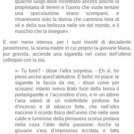
qualche luogo dove incontrarsi ancora: poiché la
proprietaria di terreni e l’uomo che vuole tentare
una speculazione erano scomparsi, e
rimanevano solo la donna che cammina lieta di
sé e della sua bellezza nelle vie del mondo, e il
maschio che la insegue».
E non meno intensa, per i suoi risvolti di decadente
pessimismo, la scena madre in cui proprio la giovane Maria,
pur gravida, accende una sigaretta nel corso dell’ultimo
colloquio con la zia:
«- Tu fumi? - disse l'altra sorpresa. - Eh sì, ho
preso anche quest’abitudine. È bello; mi piace: le
sigarette le faccio da me, - disse come per
scusarsi: intanto aveva tirato fuori della borsa il
portasigarette e l’accendino d’oro, e in un attimo
l’aria odorò di un indefinibile profumo fra
d’incenso e di tabacco forte, che nell’altra
riaccese il ricordo fisico dell’uomo che nelle sere
calde e luminose della primavera scorsa portava
nella casa l’alito della passione. Anche la
giovane s'era d'improvviso eccitata e fatta