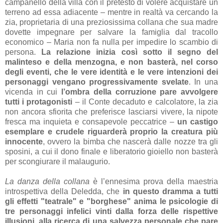
campanello della villa con il pretesto di volere acquistare un
terreno ad essa adiacente – mentre in realtà va cercando la
zia, proprietaria di una preziosissima collana che sua madre
dovette impegnare per salvare la famiglia dal tracollo
economico – Maria non fa nulla per impedire lo scambio di
persona.
La relazione inizia così sotto il segno del
malinteso e della menzogna, e non basterà, nel corso
degli eventi, che le vere identità e le vere intenzioni dei
personaggi vengano progressivamente svelate
. In una
vicenda in cui
l’ombra della corruzione pare avvolgere
tutti i protagonisti
– il Conte decaduto e calcolatore, la zia
non ancora sfiorita che preferisce lasciarsi vivere, la nipote
fresca ma inquieta e consapevole peccatrice –
un castigo
esemplare e crudele riguarderà proprio la creatura più
innocente
, ovvero la bimba che nascerà dalle nozze tra gli
sposini, a cui il dono finale e liberatorio gioiello non basterà
per scongiurare il malaugurio.
La danza della collana
è l’ennesima prova della maestria
introspettiva della Deledda, che
in questo dramma a tutti
gli effetti "teatrale" e "borghese" anima le psicologie di
tre personaggi infelici vinti dalla forza delle rispettive
illusioni, alla ricerca di una salvezza personale che pare