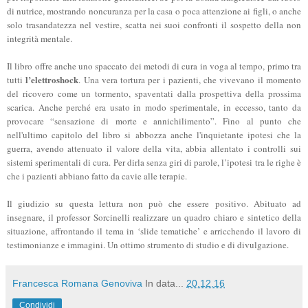
di nutrice, mostrando noncuranza per la casa o poca attenzione ai figli, o anche
solo trasandatezza nel vestire, scatta nei suoi confronti il sospetto della non
integrità mentale.
Il libro offre anche uno spaccato dei metodi di cura in voga al tempo, primo tra
l’elettroshock
tutti
. Una vera tortura per i pazienti, che vivevano il momento
del ricovero come un tormento, spaventati dalla prospettiva della prossima
scarica. Anche perché era usato in modo sperimentale, in eccesso, tanto da
provocare “sensazione di morte e annichilimento”. Fino al punto che
nell'ultimo capitolo del libro si abbozza anche l'inquietante ipotesi che la
guerra, avendo attenuato il valore della vita, abbia allentato i controlli sui
sistemi sperimentali di cura. Per dirla senza giri di parole, l’ipotesi tra le righe è
che i pazienti abbiano fatto da cavie alle terapie.
Il giudizio su questa lettura non può che essere positivo. Abituato ad
insegnare, il professor Sorcinelli realizzare un quadro chiaro e sintetico della
situazione, affrontando il tema in ‘slide tematiche’ e arricchendo il lavoro di
testimonianze e immagini. Un ottimo strumento di studio e di divulgazione.
Francesca Romana Genoviva
In data...
20.12.16
Condividi