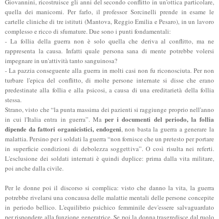
Giovannini, ricostruisce gli anni del secondo conflitto in un'ottica particolare,
quella dei manicomi. Per farlo, il professor Sorcinelli prende in esame le
cartelle cliniche di tre istituti (Mantova, Reggio Emilia e Pesaro), in un lavoro
complesso e ricco di sfumature. Due sono i punti fondamentali:
- La follia della guerra non è solo quella che deriva al conflitto, ma ne
rappresenta la causa. Infatti quale persona sana di mente potrebbe volersi
impegnare in un'attività tanto sanguinosa?
- La pazzia conseguente alla guerra in molti casi non fu riconosciuta. Per non
turbare l'epica del conflitto, di molte persone internate si disse che erano
predestinate alla follia e alla psicosi, a causa di una ereditarietà della follia
stessa.
Strano, visto che “la punta massima dei pazienti si raggiunge proprio nell'anno
per i documenti del periodo, la follia
in cui l'Italia entra in guerra”. Ma
dipende da fattori organicistici, endogeni
, non basta la guerra a generare la
malattia. Persino per i soldati la guerra “non fornisce che un pretesto per portare
in superficie condizioni di debolezza soggettiva”. O così risulta nei referti.
L'esclusione dei soldati internati è quindi duplice: prima dalla vita militare,
poi anche dalla civile.
Per le donne poi il discorso si complica: visto che danno la vita, la guerra
potrebbe rivelarsi una concausa delle malattie mentali delle persone concepite
in periodo bellico. L'equilibrio psichico femminile dev'essere salvaguardato
per rispondere alla funzione generatrice. Se poi la donna trasgredisce dal ruolo