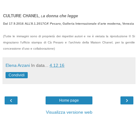
CULTURE CHANEL
a donna che legge
,
L
Dal 17.9.2016 ALL’8.1.2017
CA’ Pesaro
, Galleria Internazionale d’arte moderna, Venezia
(Tutte le immagini sono di proprietà
dei rispettivi autori e ne è vietata la
riproduzione © Si
ringraziano l'ufficio stampa di Cà Pesaro e l'archivio della Maison Chanel, per la gentile
concessione d'uso e collaborazione)
Elena Arzani
In data...
4.12.16
Condividi
‹
›
Home page
Visualizza versione web