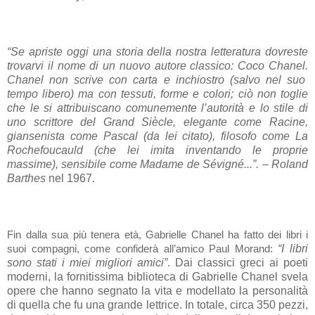
“Se apriste oggi una storia della nostra letteratura dovreste
trovarvi il nome di un nuovo autore classico: Coco Chanel.
Chanel non scrive con carta e inchiostro (salvo nel suo
tempo libero) ma con tessuti, forme e colori; ciò non toglie
che le si attribuiscano comunemente l’autorità e lo stile di
uno scrittore del Grand Siècle, elegante come Racine,
giansenista come Pascal (da lei citato), filosofo come La
Rochefoucauld (che lei imita inventando le proprie
massime), sensibile come Madame de Sévigné...”.
–
Roland
Barthes
nel 1967.
Fin dalla sua più tenera età, Gabrielle Chanel ha fatto dei libri i
“I libri
suoi compagni, come confiderà all’amico Paul Morand:
sono stati i miei migliori amici”
Dai classici greci ai poeti
.
moderni, la fornitissima biblioteca di Gabrielle Chanel svela
opere che hanno segnato la vita e modellato la personalità
di quella che fu una grande lettrice.
In totale, circa 350 pezzi,