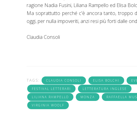
ragione Nadia Fusini, Liliana Rampello ed Elisa Bol
Ma soprattutto perché c'è ancora tanto, troppo da d
oggi, per nulla impoveriti, anzi resi più forti dalle 
Claudia Consoli
TAGS:
CLAUDIA CONSOLI
ELISA BOLCHI
EV
FESTIVAL LETTERARI
LETTERATURA INGLESE
LILIANA RAMPELLO
MONZA
RAFFAELLA MUS
VIRGINIA WOOLF