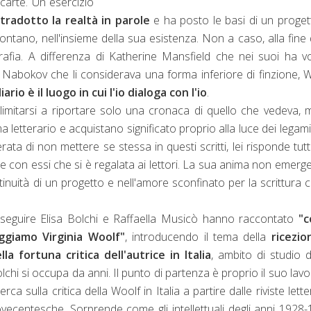
 carte. Un esercizio
 tradotto la realtà in parole
e ha posto le basi di un proget
ontano, nell'insieme della sua esistenza. Non a caso, alla fine 
afia. A differenza di Katherine Mansfield che nei suoi ha v
r Nabokov che li considerava una forma inferiore di finzione, 
diario è il luogo in cui l'io dialoga con l'io
.
i limitarsi a riportare solo una cronaca di quello che vedeva, 
a letterario e acquistano significato proprio alla luce dei legam
rata di non mettere se stessa in questi scritti, lei risponde tutt
 con essi che si è regalata ai lettori. La sua anima non emerg
tinuità di un progetto e nell'amore sconfinato per la scrittura
seguire Elisa Bolchi e Raffaella Musicò hanno raccontato
"
ggiamo Virginia Woolf"
, introducendo il tema della
ricezio
lla fortuna critica dell'autrice in Italia
, ambito di studio d
lchi si occupa da anni. Il punto di partenza è proprio il suo lavo
cerca sulla critica della Woolf in Italia a partire dalle riviste lette
vecentesche. Sorprende come gli intellettuali degli anni 1928