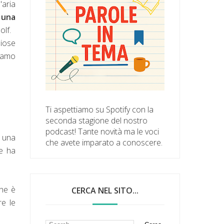
aria
n una
oolf.
diose
iamo
Ti aspettiamo su Spotify con la
seconda stagione del nostro
podcast! Tante novità ma le voci
 una
che avete imparato a conoscere.
he ha
che è
CERCA NEL SITO...
re le