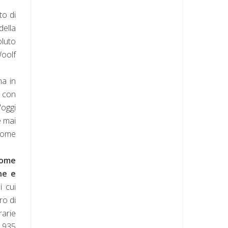
to di
della
oluto
Woolf
ma in
i con
'oggi
e mai
 come
come
ne e
i cui
ro di
rarie
-1935