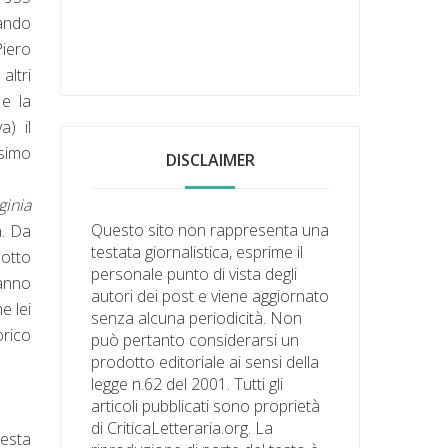
ando
Piero
altri
 e la
a) il
ssimo
DISCLAIMER
ginia
Questo sito non rappresenta una
a. Da
testata giornalistica, esprime il
sotto
personale punto di vista degli
hanno
autori dei post e viene aggiornato
e lei
senza alcuna periodicità. Non
orico
può pertanto considerarsi un
prodotto editoriale ai sensi della
legge n.62 del 2001. Tutti gli
articoli pubblicati sono proprietà
di CriticaLetteraria.org. La
uesta