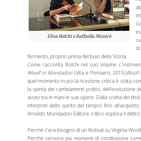
ab
in
Go
es
Elisa Bolchi e Raffaella Musicò
cu
dr
fermento, proprio prima del buio della Storia.
Come racconta Bolchi nel suo volume
L'indiment
Woolf in Mondadori
(Vita e Pensiero, 2015)
,
Woof è
quel momento in poi la ricezione critica è stata co
la spinta dei cambiamenti politici, dell'evoluzione d
avuto tra le mani le sue opere. Dalla scelta dei tito
interpreti dello spirito del tempo) fino all'acquisto d
Arnoldo Mondadori Editore, il libro esplora il dietro 
Perché c'era bisogno di un festival su Virginia Wool
Perché servono più momenti di condivisione come q