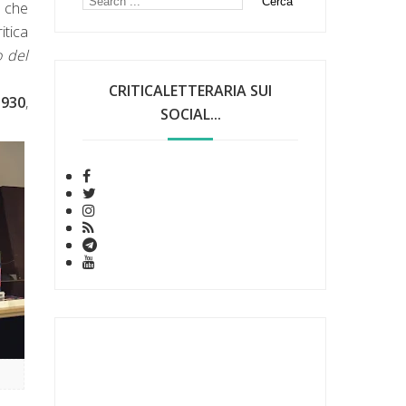
o che
itica
o del
CRITICALETTERARIA SUI
1930
,
SOCIAL...