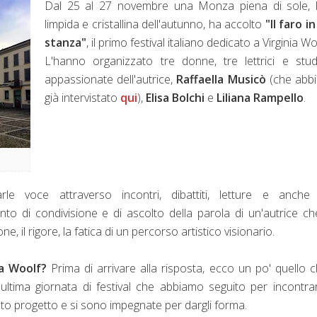
Dal 25 al 27 novembre una Monza piena di sole, l'
limpida e cristallina dell'autunno, ha accolto
"Il faro i
stanza"
, il primo festival italiano dedicato a Virginia W
L'hanno organizzato tre donne, tre lettrici e stu
appassionate dell'autrice,
Raffaella Musicò
(che abb
già intervistato
qui
),
Elisa Bolchi
e
Liliana Rampello
.
rle voce attraverso incontri, dibattiti, letture e anche
o di condivisione e di ascolto della parola di un'autrice c
e, il rigore, la fatica di un percorso artistico visionario.
ia Woolf?
Prima di arrivare alla risposta, ecco un po' quello 
tima giornata di festival che abbiamo seguito per incontra
to progetto e si sono impegnate per dargli forma.