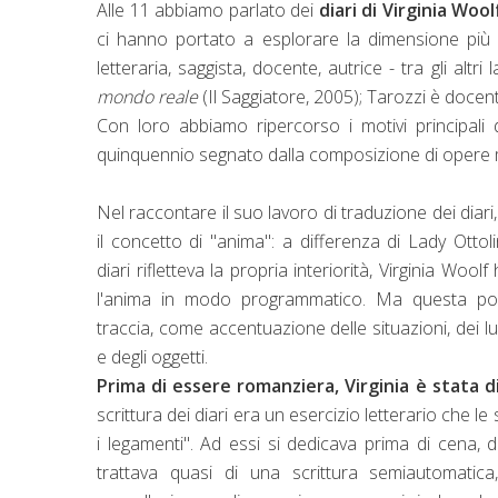
Alle 11 abbiamo parlato dei
diari di Virginia Wool
ci hanno portato a esplorare la dimensione più i
letteraria, saggista, docente, autrice - tra gli alt
mondo reale
(Il Saggiatore, 2005); Tarozzi è docent
Con loro abbiamo ripercorso i motivi principali d
quinquennio segnato dalla composizione di opere 
Nel raccontare il suo lavoro di traduzione dei diari
il concetto di "anima": a differenza di Lady Ottol
diari rifletteva la propria interiorità, Virginia Woo
l'anima in modo programmatico. Ma questa poi 
traccia, come accentuazione delle situazioni, dei l
e degli oggetti.
Prima di essere romanziera, Virginia è stata di
scrittura dei diari era un esercizio letterario che le 
i legamenti". Ad essi si dedicava prima di cena, d
trattava quasi di una scrittura semiautomatic