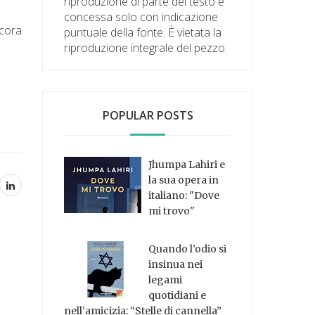
riproduzione di parte del testo è
concessa solo con indicazione
ncora
puntuale della fonte. È vietata la
riproduzione integrale del pezzo.
POPULAR POSTS
Jhumpa Lahiri e
la sua opera in
italiano: "Dove
mi trovo"
Quando l’odio si
insinua nei
legami
quotidiani e
nell’amicizia: “Stelle di cannella”