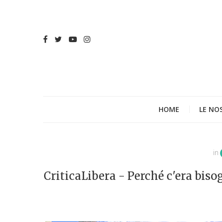
HOME
LE NO
in
CriticaLibera - Perché c'era bisog