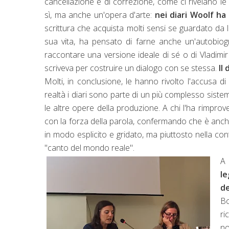
cancellazione e di correzione, come ci rivelano le
sì, ma anche un'opera d'arte:
nei diari Woolf ha
scrittura che acquista molti sensi se guardato da l
sua vita, ha pensato di farne anche un'autobiogr
raccontare una versione ideale di sé o di Vladimi
scriveva per costruire un dialogo con se stessa.
Il 
Molti, in conclusione, le hanno rivolto l'accusa d
realtà i diari sono parte di un più complesso sistem
le altre opere della produzione. A chi l'ha rimprove
con la forza della parola, confermando che è anche
in modo esplicito e gridato, ma piuttosto nella con
"canto del mondo reale".
A 
le
de
Bo
ri
no