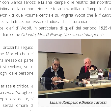
f
con Bianca Tarozzi e Liliana Rampello, le relatrici dell'incontr
ntima della composizione letteraria woolfiana. Rampello è cr
ri lavori - di quel volume centrale su Virginia Woolf che è
Il cant
e, traduttrice, poetessa e studiosa di scrittura diaristica.
ei diari di Woolf, in particolare di quelli del periodo
1925-
miliari come
Orlando
,
Mrs. Dalloway
,
Una stanza tutta per sé
.
, Tarozzi ha seguito
ine Morrell che nei
lf ha messo da parte
si rivelava, sotto
uoghi, delle persone
arista e critica
; la
serviva a "sciogliere
opo l'ora del tè, si
Liliana Rampello e Bianca Tarozzi
a, senza ombra di