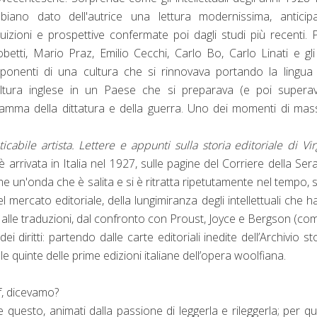
biano dato dell'autrice una lettura modernissima, anticip
tuizioni e prospettive confermate poi dagli studi più recenti. 
betti, Mario Praz, Emilio Cecchi, Carlo Bo, Carlo Linati e gli 
ponenti di una cultura che si rinnovava portando la lingua
ltura inglese in un Paese che si preparava (e poi superav
amma della dittatura e della guerra. Uno dei momenti di ma
icabile artista. Lettere e appunti sulla storia editoriale di Vir
 arrivata in Italia nel 1927, sulle pagine del Corriere della Ser
me un'onda che è salita e si è ritratta ripetutamente nel tempo, 
el mercato editoriale, della lungimiranza degli intellettuali che 
li alle traduzioni, dal confronto con Proust, Joyce e Bergson (com
ei diritti: partendo dalle carte editoriali inedite dell’Archivio st
le quinte delle prime edizioni italiane dell’opera woolfiana.
f, dicevamo?
uesto, animati dalla passione di leggerla e rileggerla; per q