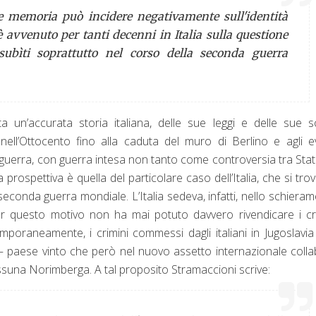
 e memoria può incidere negativamente sull'identità
è avvenuto per tanti decenni in Italia sulla questione
ubìti soprattutto nel corso della seconda guerra
a un’accurata storia italiana, delle sue leggi e delle sue s
 nell’Ottocento fino alla caduta del muro di Berlino e agli e
i guerra, con guerra intesa non tanto come controversia tra Stat
 prospettiva è quella del particolare caso dell’Italia, che si tro
 seconda guerra mondiale. L’Italia sedeva, infatti, nello schiera
er questo motivo non ha mai potuto davvero rivendicare i cr
mporaneamente, i crimini commessi dagli italiani in Jugoslavia
a – paese vinto che però nel nuovo assetto internazionale coll
ssuna Norimberga. A tal proposito Stramaccioni scrive: