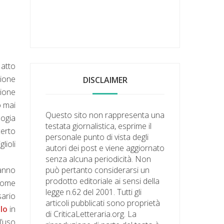
 atto
nione
DISCLAIMER
zione
o mai
Questo sito non rappresenta una
logia
testata giornalistica, esprime il
certo
personale punto di vista degli
lioli
autori dei post e viene aggiornato
senza alcuna periodicità. Non
hanno
può pertanto considerarsi un
prodotto editoriale ai sensi della
come
legge n.62 del 2001. Tutti gli
sario
articoli pubblicati sono proprietà
lo
in
di CriticaLetteraria.org. La
l’uso