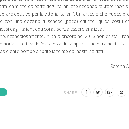
 armi chimiche da parte degli italiani che secondo l’autore “non s
erare decisivo per la vittoria italiani”. Un articolo che nuoce pr
é con una dozzina di schede (poco) critiche liquida così i cr
ssi dagli italiani, edulcorati senza essere analizzati.
he, scandalosamente, in Italia ancora nel 2016 non esista il rea
moria collettiva dell’esistenza di campi di concentramento italia
 gas e dalle bombe all’iprite lanciate dai nostri soldati.
Serena A
LI
SHARE: