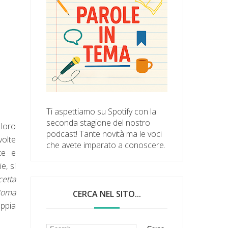
Ti aspettiamo su Spotify con la
seconda stagione del nostro
 loro
podcast! Tante novità ma le voci
volte
che avete imparato a conoscere.
te e
e, si
cetta
Roma
CERCA NEL SITO...
appia