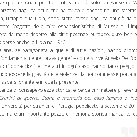
e quella storica: perché l’Eritrea non è solo un Paese dell’A
izzato dagli Italiani e che ha avuto e ancora ha una stretti
a, l’Etiopia e la Libia, sono state invase dagli italiani già dalla
tate l’oggetto delle mire espansionistiche di Mussolini. L’i
ssere da meno rispetto alle altre potenze europee, durò ben 
alia perse anche la Libia nel 1943.
 italiana, se paragonata a quelle di altre nazioni, hanno pro
ono fondamentalmente “brava gente” – come scrive Angelo Del Bo
oliti bonaccioni, e che altri in ogni caso hanno fatto peggio
 riconoscere la gravità delle violenze da noi commesse porta 
sapersi orientare in quella presente.
nza di consapevolezza storica, e cerca di rimettere gli eventi
Crimini di guerra. Storia e memoria del caso italiano
di Alb
Università per stranieri di Perugia, pubblicato a settembre 20
 di colmare un importante pezzo di memoria storica mancante, c