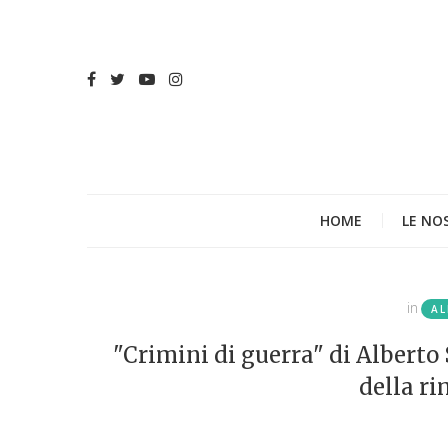
HOME
LE NO
in
AL
"Crimini di guerra" di Alberto
della ri