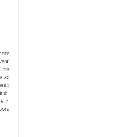
celte
venti
i, ma
va ad
mento
imini
 e in
abora