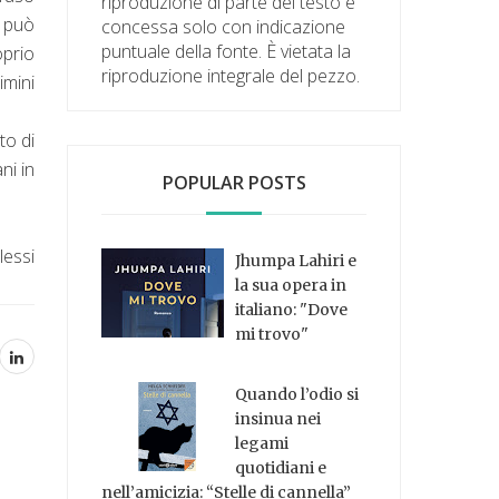
riproduzione di parte del testo è
i può
concessa solo con indicazione
puntuale della fonte. È vietata la
oprio
riproduzione integrale del pezzo.
imini
to di
ni in
POPULAR POSTS
lessi
Jhumpa Lahiri e
la sua opera in
italiano: "Dove
mi trovo"
Quando l’odio si
insinua nei
legami
quotidiani e
nell’amicizia: “Stelle di cannella”