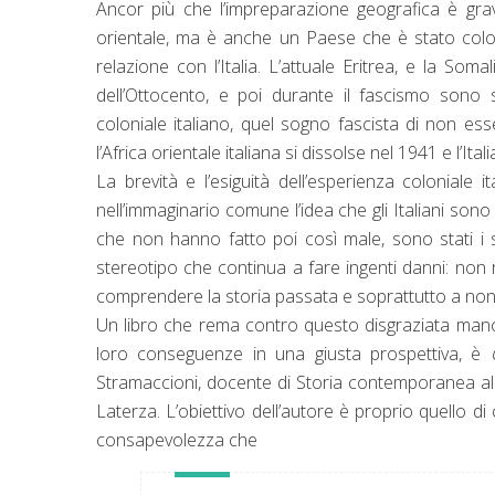
Ancor più che l’impreparazione geografica è grav
orientale, ma è anche un Paese che è stato colon
relazione con l’Italia. L’attuale Eritrea, e la Somali
dell’Ottocento, e poi durante il fascismo sono s
coloniale italiano, quel sogno fascista di non e
l’Africa orientale italiana si dissolse nel 1941 e l’It
La brevità e l’esiguità dell’esperienza coloniale
nell’immaginario comune l’idea che gli Italiani s
che non hanno fatto poi così male, sono stati i s
stereotipo che continua a fare ingenti danni: non
comprendere la storia passata e soprattutto a non 
Un libro che rema contro questo disgraziata manca
loro conseguenze in una giusta prospettiva, è
Stramaccioni, docente di Storia contemporanea all’
Laterza. L’obiettivo dell’autore è proprio quello
consapevolezza che