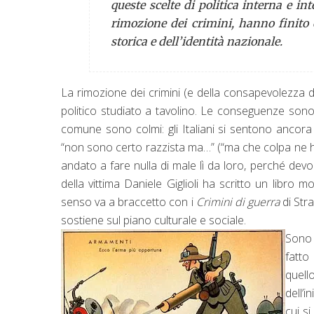
queste scelte di politica interna e in
rimozione dei crimini, hanno finito c
storica e dell’identità nazionale.
La rimozione dei crimini (e della consapevolezza di
politico studiato a tavolino. Le conseguenze sono be
comune sono colmi: gli Italiani si sentono ancor
“non sono certo razzista ma…” (“ma che colpa ne ho 
andato a fare nulla di male lì da loro, perché devon
della vittima Daniele Giglioli ha scritto un libro m
senso va a braccetto con i
Crimini di guerra
di Stra
sostiene sul piano culturale e sociale.
Sono 
fatto
quell
dell’i
cui s