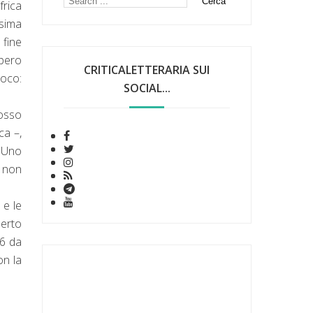
frica
ssima
 fine
mpero
CRITICALETTERARIA SUI
poco:
SOCIAL...
mosso
ca –,
. Uno
a non
 e le
erto
16 da
on la