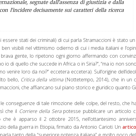
ternazionale, segnate dall'assenza di giustizia e dalla
on l'incidere decisamente sui caratteri della ricerca
 essere stati dei criminali) di cui parla Stramaccioni è stato un
n visibili nel vittimismo odierno di cui i media italiani e l’opi
a brava gente, lo ripetono ogni giorno affermando con convin
io di quello che succede in Africa o in Siria?”, “ma io non son
o venire loro da noi?” eccetera eccetera). Sull’origine dell’ideo
olto bello,
Critica della vittima
(Nottetempo, 2014), che in un 
maccioni, che affiancano sul piano storico e giuridico quanto Gig
le conseguenze di tale rimozione delle colpe, del resto, che 
 sì che il
Corriere della Sera
potesse pubblicare un articolo 
o che è apparso il 2 ottobre 2015, nell’ottantesimo anniver
nizio della guerra in Etiopia, firmato da Antonio Carioti. Un
artico
i parla tanto della “superiore potenza italiana” e molto poco del