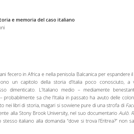
Storia e memoria del caso italiano
oni
liani fecero in Africa e nella penisola Balcanica per espandere il
ono un capitolo della storia d’Italia poco conosciuto, a 
pesso dimenticato. L’Italiano medio – mediamente benestan
 probabilmente sa che l’Italia in passato ha avuto delle coloni
o nei libri di storia, magari si sovviene pure di una strofa di
Fac
ente alla Stony Brook University, nel suo documentario
Aulò. 
 stesso italiano alla domanda “dove si trova l’Eritrea?” non s