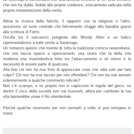
che non ha dubbi, fedele alle proprie credenze, stoicamente radicata nella
propria interpretazione della verità.
Allora la ricerca della felicità, il rapporto con la religione e l’altro,
assumono un ruolo centrale che felicemente sfugge alla banalità grazie
alla scrittura di Ferris.
Oscilla tra il sarcasmo pungente alla Woody Allen e un ludico
sperimentalismo a tratti simile a Saramago.
Un romanzo questo che risente di tutta la tradizione comica newyorkese,
che non lascia spazio a ripensamenti, una storia che fa della vita
moderna una mastodontica lotta tra l’attaccamento a sé stessi e la
necessità di essere parte di qualcosa.
Alla fine chi non ha mai finto di apprezzare cose che odia solo per fare
colpo? Chi non ha mai taciuto per non offendere? Chi non ha mai annuito
solennemente a qualche commento ridicolo?
Non c’è scampo, e se proprio non si capiscono le regole del gioco, se
dentro il circo della società non sai muoverti, allora per cambiare la tua
vita basterebbe usare il filo interdentale.
Perché qualche strumento per non rovinarti a volte si può stringere in
mano.