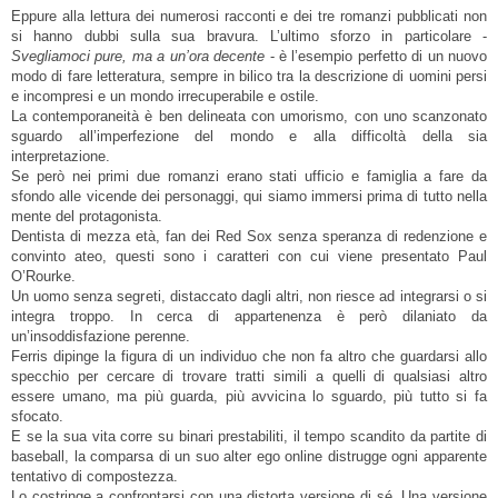
Eppure alla lettura dei numerosi racconti e dei tre romanzi pubblicati non
si hanno dubbi sulla sua bravura. L’ultimo sforzo in particolare -
Svegliamoci pure, ma a un’ora decente
- è l’esempio perfetto di un nuovo
modo di fare letteratura, sempre in bilico tra la descrizione di uomini persi
e incompresi e un mondo irrecuperabile e ostile.
La contemporaneità è ben delineata con umorismo, con uno scanzonato
sguardo all’imperfezione del mondo e alla difficoltà della sia
interpretazione.
Se però nei primi due romanzi erano stati ufficio e famiglia a fare da
sfondo alle vicende dei personaggi, qui siamo immersi prima di tutto nella
mente del protagonista.
Dentista di mezza età, fan dei Red Sox senza speranza di redenzione e
convinto ateo, questi sono i caratteri con cui viene presentato Paul
O’Rourke.
Un uomo senza segreti, distaccato dagli altri, non riesce ad integrarsi o si
integra troppo. In cerca di appartenenza è però dilaniato da
un’insoddisfazione perenne.
Ferris dipinge la figura di un individuo che non fa altro che guardarsi allo
specchio per cercare di trovare tratti simili a quelli di qualsiasi altro
essere umano, ma più guarda, più avvicina lo sguardo, più tutto si fa
sfocato.
E se la sua vita corre su binari prestabiliti, il tempo scandito da partite di
baseball, la comparsa di un suo alter ego online distrugge ogni apparente
tentativo di compostezza.
Lo costringe a confrontarsi con una distorta versione di sé. Una versione