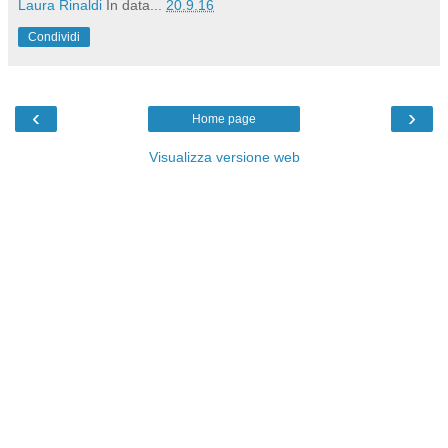
Laura Rinaldi
In data...
20.9.16
Condividi
‹
›
Home page
Visualizza versione web